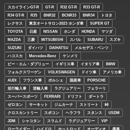
スカイラインGT-R
GT-R
R32 GT-R
R33 GT-R
R34 GT-R
R35
BNR32
BCNR33
BNR34
トヨタ
レクサス
東京オートサロン2023 ホンダ車
SUPER GT
TOYOTA
日産
NISSAN
ホンダ
HONDA
マツダ
MAZDA
三菱
MITSUBISHI
スバル
SUBARU
スズキ
SUZUKI
ダイハツ
DAIHATSU
メルセデス・ベンツ
ハコスカ
Mercedes-Benz
ケンメリ
ビー・エム・ダブリュー
イギリス車
イタリア車
BMW
フォルクスワーゲン
VOLKSWAGEN
ドイツ車
アメリカ車
AUDI
フランス車
ポルシェ
国産車
PORSCHE
並行輸入車
逆輸入車
ラグジュアリー
フェラーリ
スーパースポーツ
FERRARI
ドリフト
ダートラ
ゼロヨン
サーキット
ジムカーナ
ストリート
峠
クロスカントリー
スポコン
ヘラフラ
スタンス
USDM
JDM
シャコタン
スラムド
ラグジュアリー
VIP
ローライダー
ハイドロ
ホットロッド
オーディオ
痛車