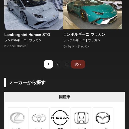
ランボルギーニ ウラカン
Lamborghini Huracn STO
ランボルギーニ | ウラカン
ランボルギーニ | ウラカン
F.K.SOLUTIONS
ラパイド・ジャパン
1
2
3
次へ
メーカーから探す
国産車