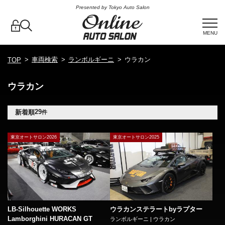
Presented by Tokyo Auto Salon
MENU
車両検索
ランボルギーニ
ウラカン
TOP
ウラカン
29
新着順
件
東京オートサロン2026
東京オートサロン2025
LB-Silhouette WORKS
ウラカンステラートbyラプター
Lamborghini HURACAN GT
ランボルギーニ | ウラカン