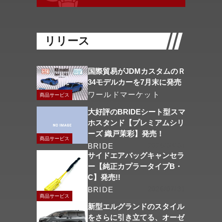
リリース
国際貿易がJDMカスタムのＲ
34モデルカーを7月末に発売
ワールドマーケット
商品サービス
2026/08/06
大好評のBRIDEシート型スマ
ホスタンド【プレミアムシリ
ーズ 織戸茉彩】発売！
商品サービス
BRIDE
2026/08/04
サイドエアバッグキャンセラ
ー【純正カプラータイプB・
C】発売!!
BRIDE
2026/07/31
商品サービス
新型エルグランドのスタイル
をさらに引き立てる、オーゼ