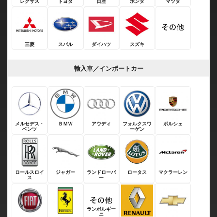
レクサス
トヨタ
日産
ホンダ
マツダ
三菱
スバル
ダイハツ
スズキ
輸入車／インポートカー
メルセデス・
ＢＭＷ
アウディ
フォルクスワ
ポルシェ
ベンツ
ーゲン
ロールスロイ
ジャガー
ランドローバ
ロータス
マクラーレン
ス
ー
ランボルギー
ニ