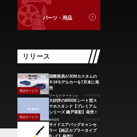
パーツ・用品
リリース
国際貿易がJDMカスタムの
Ｒ34モデルカーを7月末に発
売
商品サービス
ワールドマーケット
2026/08/06
大好評のBRIDEシート型ス
マホスタンド【プレミアム
シリーズ 織戸茉彩】発売！
商品サービス
BRIDE
2026/08/04
サイドエアバッグキャンセ
ラー【純正カプラータイプ
B・C】発売!!