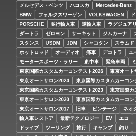
メルセデス・ベンツ
ハコスカ
Mercedes-Benz
BMW
フォルクスワーゲン
VOLKSWAGEN
ド
PORSCHE
並行輸入車
逆輸入車
ラグジュア
ダートラ
ゼロヨン
サーキット
ジムカーナ
スタンス
USDM
JDM
シャコタン
スラムド
ホットロッド
オーディオ
痛車
デコトラ
ユ
モータースポーツ・ラリー
劇中車
緊急車両
東京国際カスタムカーコンテスト2026
東京オートサ
東京オートサロン2024
東京国際カスタムカーコンテ
東京国際カスタムカーコンテスト2023
東京国際カ
東京オートサロン2020
東京国際カスタムカーコンテ
東京オートサロン2017
旧車
ビンテージ
ネオ
輸入車レストア
最新テクノロジー
EV
エコ
ドライブ
ツーリング
旅行
キャンプ
釣り