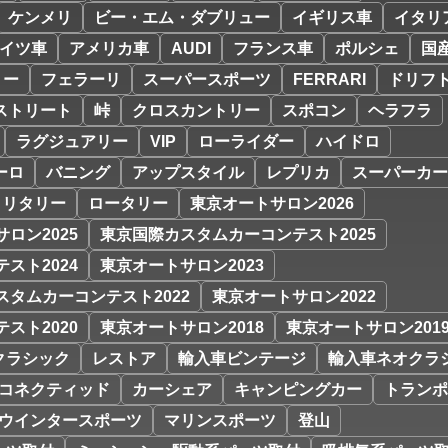
ケンメリ
ビー・エム・ダブリュー
イギリス車
イタリ
イツ車
アメリカ車
AUDI
フランス車
ポルシェ
国
リー
フェラーリ
スーパースポーツ
FERRARI
ドリフ
ストリート
峠
クロスカントリー
スポコン
ヘラフラ
ラグジュアリー
VIP
ローライダー
ハイドロ
ーロ
バニング
アップスタイル
レプリカ
スーパーカー
ミリタリー
ロータリー
東京オートサロン2026
ロン2025
東京国際カスタムカーコンテスト2025
スト2024
東京オートサロン2023
スタムカーコンテスト2022
東京オートサロン2022
スト2020
東京オートサロン2018
東京オートサロン201
クラシック
レストア
輸入車ビンテージ
輸入車ネオクラ
コネクティッド
カーシェア
キャンピングカー
トランポ
ウインタースポーツ
マリンスポーツ
登山