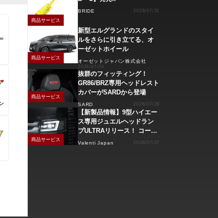
BRIDE
2026/07/31
商品サービス
新型エルグランドのスタイ
ルをさらに引き立てる、オ
ーゼットホイール
商品サービス
オーゼットジャパン株式会社
2026/07/29
抜群のフィッティング！
GR86/BRZ専用ヘッドレスト
カバーがSARDから登場
商品サービス
ン
SARD
2026/07/28
【新製品情報】9型ハイエー
ス専用ジュエルヘッドラン
プULTRAリリース！ コーナ
ーリングランプ、キーレス
商品サービス
Valenti Japan
2026/07/27
操作でモーション点灯機能
付き！