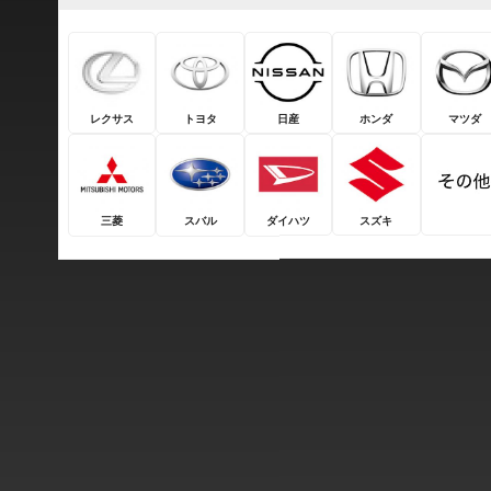
レクサス
トヨタ
日産
ホンダ
マツダ
三菱
スバル
ダイハツ
スズキ