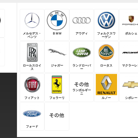
メルセデス・
ＢＭＷ
アウディ
フォルクスワ
ポルシェ
ベンツ
ーゲン
ロールスロイ
ジャガー
ランドローバ
ロータス
マクラーレ
ス
ー
ランボルギー
ニ
フィアット
フェラーリ
ルノー
シボレー
フォード