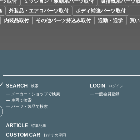
ーツ取付
ミッション・駆動系パーツ取付
吸排気系パーツ
換
外装品・エアロパーツ取付
ボディ補強パーツ取付
内装品取付
その他パーツ持込み取付
通勤・通学
買い
SEARCH
LOGIN
検索
ログイン
— メーカー・ショップで検索
— 一般会員登録
— 車両で検索
— パーツ・製品で検索
ARTICLE
特集記事
CUSTOM CAR
おすすめ車両