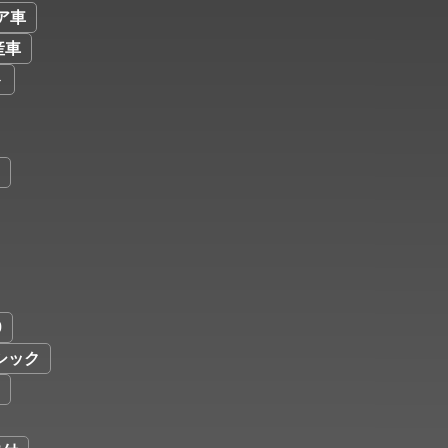
ア車
産車
ト
9
シック