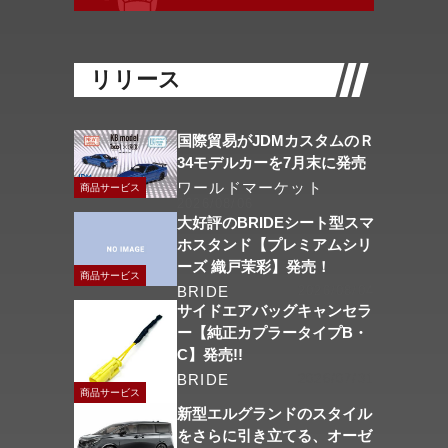
リリース
国際貿易がJDMカスタムのＲ
34モデルカーを7月末に発売
ワールドマーケット
商品サービス
2026/08/06
大好評のBRIDEシート型スマ
ホスタンド【プレミアムシリ
ーズ 織戸茉彩】発売！
商品サービス
BRIDE
2026/08/04
サイドエアバッグキャンセラ
ー【純正カプラータイプB・
C】発売!!
BRIDE
2026/07/31
商品サービス
新型エルグランドのスタイル
をさらに引き立てる、オーゼ