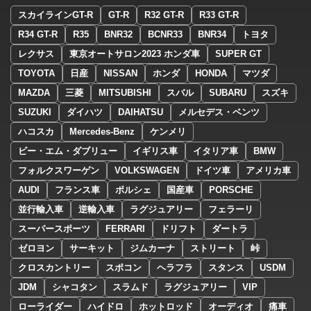
スカイラインGT-R
GT-R
R32 GT-R
R33 GT-R
R34 GT-R
R35
BNR32
BCNR33
BNR34
トヨタ
レクサス
東京オートサロン2023 ホンダ車
SUPER GT
TOYOTA
日産
NISSAN
ホンダ
HONDA
マツダ
MAZDA
三菱
MITSUBISHI
スバル
SUBARU
スズキ
SUZUKI
ダイハツ
DAIHATSU
メルセデス・ベンツ
ハコスカ
Mercedes-Benz
ケンメリ
ビー・エム・ダブリュー
イギリス車
イタリア車
BMW
フォルクスワーゲン
VOLKSWAGEN
ドイツ車
アメリカ車
AUDI
フランス車
ポルシェ
国産車
PORSCHE
並行輸入車
逆輸入車
ラグジュアリー
フェラーリ
スーパースポーツ
FERRARI
ドリフト
ダートラ
ゼロヨン
サーキット
ジムカーナ
ストリート
峠
クロスカントリー
スポコン
ヘラフラ
スタンス
USDM
JDM
シャコタン
スラムド
ラグジュアリー
VIP
ローライダー
ハイドロ
ホットロッド
オーディオ
痛車