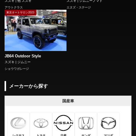
スズキ | 他 スズキ
スズキ | ジムニーノマド
アウトクラス
エヌズ・ステージ
東京オートサロン2023
JB64 Outdoor Style
スズキ | ジムニー
ショウワガレージ
メーカーから探す
国産車
レクサス
トヨタ
日産
ホンダ
マツダ