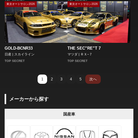
東京オートサロン2026
東京オートサロン2026
GOLD-BCNR33
THE SEC”RE”T 7
日産 | スカイライン
マツダ | ＲＸ−７
TOP SECRET
TOP SECRET
1
2
3
4
5
次へ
メーカーから探す
国産車