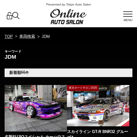
Presented by Tokyo Auto Salon
MENU
車両検索
TOP
JDM
キーワード
JDM
66
新着順
件
東京オートサロン2026
スカイライン GT-R BNR32 グルー
名阪FUJIOスペシャル カーハウス