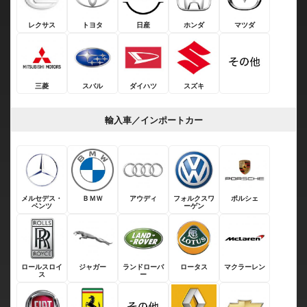
レクサス
トヨタ
日産
ホンダ
マツダ
三菱
スバル
ダイハツ
スズキ
輸入車／インポートカー
メルセデス・
ＢＭＷ
アウディ
フォルクスワ
ポルシェ
ベンツ
ーゲン
ロールスロイ
ジャガー
ランドローバ
ロータス
マクラーレン
ス
ー