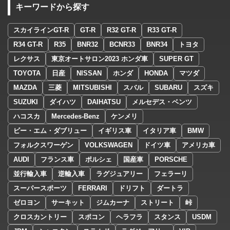
キーワードから探す
スカイラインGT-R
GT-R
R32 GT-R
R33 GT-R
R34 GT-R
R35
BNR32
BCNR33
BNR34
トヨタ
レクサス
東京オートサロン2023 ホンダ車
SUPER GT
TOYOTA
日産
NISSAN
ホンダ
HONDA
マツダ
MAZDA
三菱
MITSUBISHI
スバル
SUBARU
スズキ
SUZUKI
ダイハツ
DAIHATSU
メルセデス・ベンツ
ハコスカ
Mercedes-Benz
ケンメリ
ビー・エム・ダブリュー
イギリス車
イタリア車
BMW
フォルクスワーゲン
VOLKSWAGEN
ドイツ車
アメリカ車
AUDI
フランス車
ポルシェ
国産車
PORSCHE
並行輸入車
逆輸入車
ラグジュアリー
フェラーリ
スーパースポーツ
FERRARI
ドリフト
ダートラ
ゼロヨン
サーキット
ジムカーナ
ストリート
峠
クロスカントリー
スポコン
ヘラフラ
スタンス
USDM