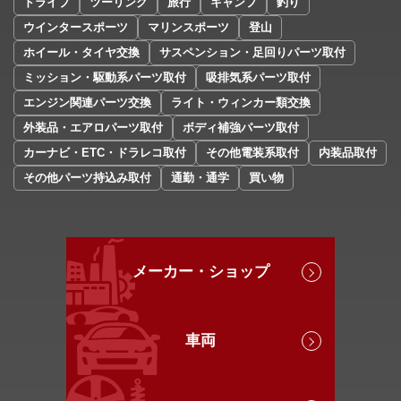
ドライブ
ツーリング
旅行
キャンプ
釣り
ウインタースポーツ
マリンスポーツ
登山
ホイール・タイヤ交換
サスペンション・足回りパーツ取付
ミッション・駆動系パーツ取付
吸排気系パーツ取付
エンジン関連パーツ交換
ライト・ウィンカー類交換
外装品・エアロパーツ取付
ボディ補強パーツ取付
カーナビ・ETC・ドラレコ取付
その他電装系取付
内装品取付
その他パーツ持込み取付
通勤・通学
買い物
メーカー・ショップ
車両