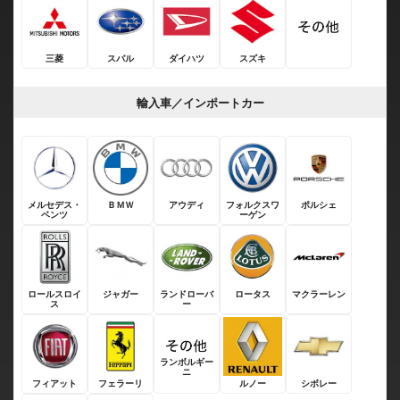
三菱
スバル
ダイハツ
スズキ
輸入車／インポートカー
メルセデス・
ＢＭＷ
アウディ
フォルクスワ
ポルシェ
ベンツ
ーゲン
ロールスロイ
ジャガー
ランドローバ
ロータス
マクラーレン
ス
ー
ランボルギー
ニ
フィアット
フェラーリ
ルノー
シボレー