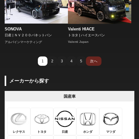
SONOVA
Valenti HIACE
日産 | ＮＶ２００バネットバン
トヨタ | ハイエースバン
Valenti Japan
アルパインマーケティング
1
2
3
4
5
次へ
メーカーから探す
国産車
レクサス
トヨタ
日産
ホンダ
マツダ