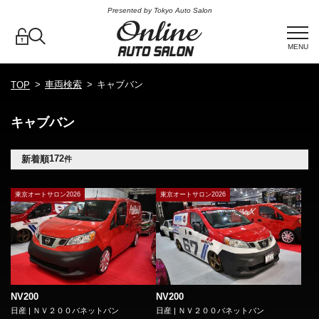
Presented by Tokyo Auto Salon
MENU
車両検索
キャブバン
TOP
キャブバン
172
新着順
件
東京オートサロン2026
東京オートサロン2026
NV200
NV200
日産 | ＮＶ２００バネットバン
日産 | ＮＶ２００バネットバン