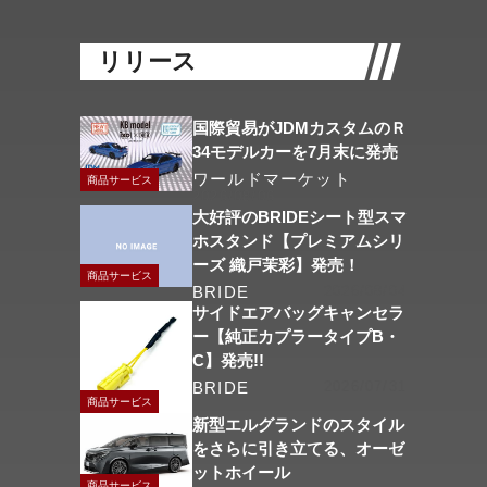
リリース
国際貿易がJDMカスタムのＲ
34モデルカーを7月末に発売
ワールドマーケット
商品サービス
2026/08/06
大好評のBRIDEシート型スマ
ホスタンド【プレミアムシリ
ーズ 織戸茉彩】発売！
商品サービス
BRIDE
2026/08/04
サイドエアバッグキャンセラ
ー【純正カプラータイプB・
C】発売!!
BRIDE
2026/07/31
商品サービス
新型エルグランドのスタイル
をさらに引き立てる、オーゼ
ットホイール
商品サービス