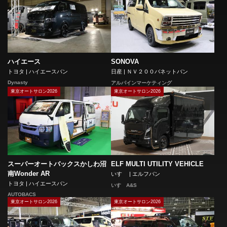
ハイエース
SONOVA
トヨタ | ハイエースバン
日産 | ＮＶ２００バネットバン
Dynasty
アルパインマーケティング
東京オートサロン2026
東京オートサロン2026
スーパーオートバックスかしわ沼
ELF MULTI UTILITY VEHICLE
南Wonder AR
いすゞ | エルフバン
トヨタ | ハイエースバン
いすゞA&S
AUTOBACS
東京オートサロン2026
東京オートサロン2026