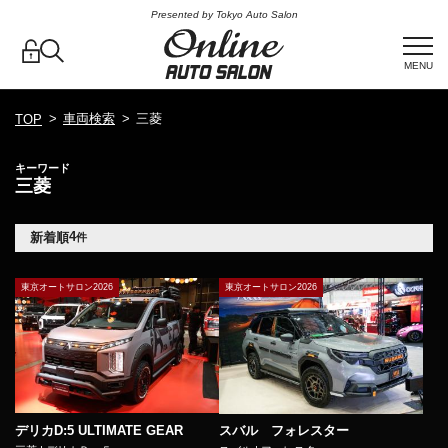
Presented by Tokyo Auto Salon
MENU
車両検索
三菱
TOP
キーワード
三菱
4
新着順
件
東京オートサロン2026
東京オートサロン2026
デリカD:5 ULTIMATE GEAR
スバル フォレスター