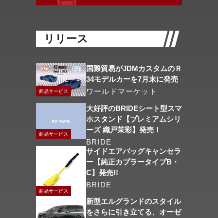
リリース
国際貿易がJDMカスタムのＲ
34モデルカーを7月末に発売
ワールドマーケット
商品サービス
2026/08/06
大好評のBRIDEシート型スマ
ホスタンド【プレミアムシリ
ーズ 織戸茉彩】発売！
商品サービス
BRIDE
2026/08/04
サイドエアバッグキャンセラ
ー【純正カプラータイプB・
C】発売!!
BRIDE
2026/07/31
商品サービス
新型エルグランドのスタイル
をさらに引き立てる、オーゼ