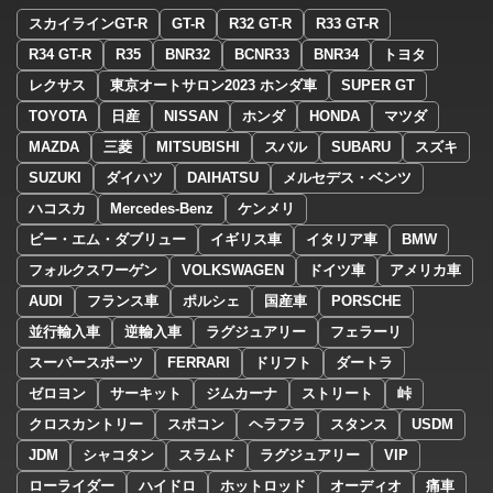
スカイラインGT-R
GT-R
R32 GT-R
R33 GT-R
R34 GT-R
R35
BNR32
BCNR33
BNR34
トヨタ
レクサス
東京オートサロン2023 ホンダ車
SUPER GT
TOYOTA
日産
NISSAN
ホンダ
HONDA
マツダ
MAZDA
三菱
MITSUBISHI
スバル
SUBARU
スズキ
SUZUKI
ダイハツ
DAIHATSU
メルセデス・ベンツ
ハコスカ
Mercedes-Benz
ケンメリ
ビー・エム・ダブリュー
イギリス車
イタリア車
BMW
フォルクスワーゲン
VOLKSWAGEN
ドイツ車
アメリカ車
AUDI
フランス車
ポルシェ
国産車
PORSCHE
並行輸入車
逆輸入車
ラグジュアリー
フェラーリ
スーパースポーツ
FERRARI
ドリフト
ダートラ
ゼロヨン
サーキット
ジムカーナ
ストリート
峠
クロスカントリー
スポコン
ヘラフラ
スタンス
USDM
JDM
シャコタン
スラムド
ラグジュアリー
VIP
ローライダー
ハイドロ
ホットロッド
オーディオ
痛車