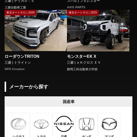
三菱 | デリカＤ：５
スバル | フォレスター
AXIS PARTS
三菱自動車工業
東京オートサロン2026
東京オートサロン2025
ローダウンTRITON
モンスターEK X
三菱 | トライトン
三菱 | ｅＫクロス ＥＶ
SPD Creation
静岡工科自動車大学校
メーカーから探す
国産車
レクサス
トヨタ
日産
ホンダ
マツダ