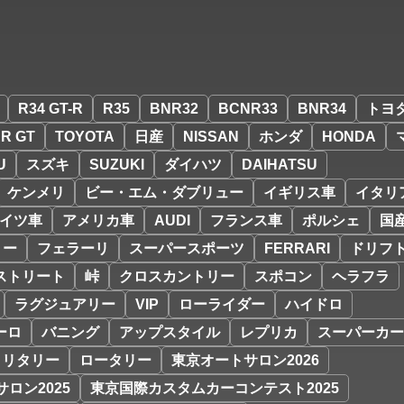
R34 GT-R
R35
BNR32
BCNR33
BNR34
トヨ
R GT
TOYOTA
日産
NISSAN
ホンダ
HONDA
U
スズキ
SUZUKI
ダイハツ
DAIHATSU
ケンメリ
ビー・エム・ダブリュー
イギリス車
イタリ
イツ車
アメリカ車
AUDI
フランス車
ポルシェ
国
リー
フェラーリ
スーパースポーツ
FERRARI
ドリフ
ストリート
峠
クロスカントリー
スポコン
ヘラフラ
ラグジュアリー
VIP
ローライダー
ハイドロ
ーロ
バニング
アップスタイル
レプリカ
スーパーカー
ミリタリー
ロータリー
東京オートサロン2026
ロン2025
東京国際カスタムカーコンテスト2025