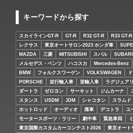
キーワードから探す
スカイラインGT-R
GT-R
R32 GT-R
R33 GT-R
レクサス
東京オートサロン2023 ホンダ車
SUPE
MAZDA
三菱
MITSUBISHI
スバル
SUBAR
メルセデス・ベンツ
ハコスカ
Mercedes-Benz
BMW
フォルクスワーゲン
VOLKSWAGEN
ド
PORSCHE
並行輸入車
逆輸入車
ラグジュア
ダートラ
ゼロヨン
サーキット
ジムカーナ
スタンス
USDM
JDM
シャコタン
スラムド
ホットロッド
オーディオ
痛車
デコトラ
ユ
モータースポーツ・ラリー
劇中車
緊急車両
東京国際カスタムカーコンテスト2026
東京オートサ