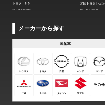
トヨタ | ８６
米国トヨタ | セ
MCC-HOLDINGS
MCC-HOLDINGS
メーカーから探す
国産車
レクサス
トヨタ
日産
ホンダ
マツダ
三菱
スバル
ダイハツ
スズキ