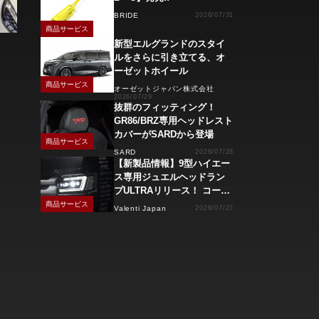
BRIDE
2026/07/31
商品サービス
新型エルグランドのスタイ
ルをさらに引き立てる、オ
ーゼットホイール
商品サービス
オーゼットジャパン株式会社
2026/07/29
抜群のフィッティング！
GR86/BRZ専用ヘッドレスト
カバーがSARDから登場
商品サービス
SARD
2026/07/28
【新製品情報】9型ハイエー
ス専用ジュエルヘッドラン
プULTRAリリース！ コーナ
ーリングランプ、キーレス
商品サービス
Valenti Japan
2026/07/27
操作でモーション点灯機能
付き！