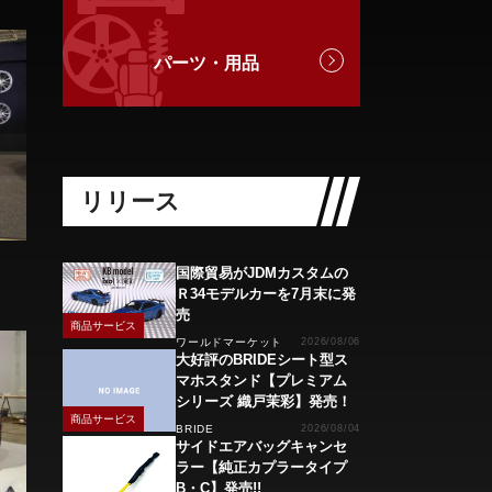
パーツ・用品
リリース
国際貿易がJDMカスタムの
Ｒ34モデルカーを7月末に発
売
商品サービス
ワールドマーケット
2026/08/06
大好評のBRIDEシート型ス
マホスタンド【プレミアム
シリーズ 織戸茉彩】発売！
商品サービス
BRIDE
2026/08/04
サイドエアバッグキャンセ
ラー【純正カプラータイプ
B・C】発売!!