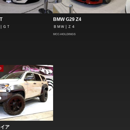
T
BMW G29 Z4
| ＧＴ
ＢＭＷ | Ｚ４
MCC-HOLDINGS
0
コイア