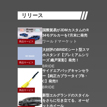
リリース
国際貿易がJDMカスタムのＲ
34モデルカーを7月末に発売
ワールドマーケット
商品サービス
2026/08/06
大好評のBRIDEシート型スマ
ホスタンド【プレミアムシリ
ーズ 織戸茉彩】発売！
商品サービス
BRIDE
2026/08/04
サイドエアバッグキャンセラ
ー【純正カプラータイプB・
C】発売!!
BRIDE
2026/07/31
商品サービス
新型エルグランドのスタイル
をさらに引き立てる、オーゼ
ットホイール