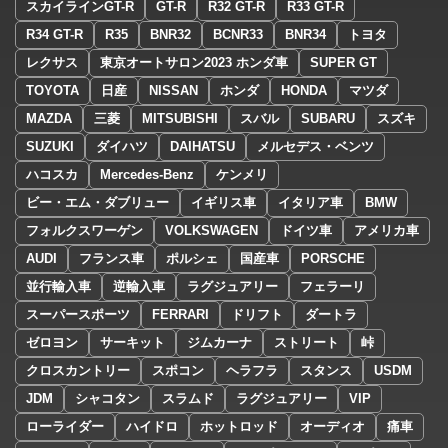
スカイラインGT-R
GT-R
R32 GT-R
R33 GT-R
R34 GT-R
R35
BNR32
BCNR33
BNR34
トヨタ
レクサス
東京オートサロン2023 ホンダ車
SUPER GT
TOYOTA
日産
NISSAN
ホンダ
HONDA
マツダ
MAZDA
三菱
MITSUBISHI
スバル
SUBARU
スズキ
SUZUKI
ダイハツ
DAIHATSU
メルセデス・ベンツ
ハコスカ
Mercedes-Benz
ケンメリ
ビー・エム・ダブリュー
イギリス車
イタリア車
BMW
フォルクスワーゲン
VOLKSWAGEN
ドイツ車
アメリカ車
AUDI
フランス車
ポルシェ
国産車
PORSCHE
並行輸入車
逆輸入車
ラグジュアリー
フェラーリ
スーパースポーツ
FERRARI
ドリフト
ダートラ
ゼロヨン
サーキット
ジムカーナ
ストリート
峠
クロスカントリー
スポコン
ヘラフラ
スタンス
USDM
JDM
シャコタン
スラムド
ラグジュアリー
VIP
ローライダー
ハイドロ
ホットロッド
オーディオ
痛車