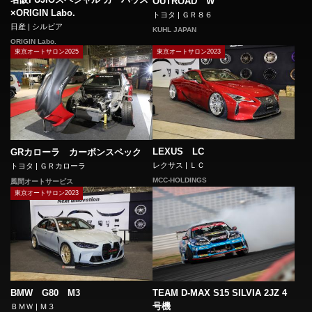
OUTROAD W
×ORIGIN Labo.
トヨタ | ＧＲ８６
日産 | シルビア
KUHL JAPAN
ORIGIN Labo.
東京オートサロン2025
東京オートサロン2023
LEXUS LC
GRカローラ カーボンスペック
レクサス | ＬＣ
トヨタ | ＧＲカローラ
MCC-HOLDINGS
風間オートサービス
東京オートサロン2023
BMW G80 M3
TEAM D-MAX S15 SILVIA 2JZ 4
号機
ＢＭＷ | Ｍ３