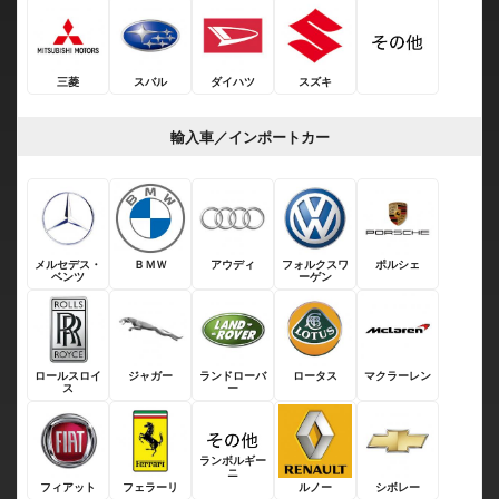
三菱
スバル
ダイハツ
スズキ
輸入車／インポートカー
メルセデス・
ＢＭＷ
アウディ
フォルクスワ
ポルシェ
ベンツ
ーゲン
ロールスロイ
ジャガー
ランドローバ
ロータス
マクラーレン
ス
ー
ランボルギー
ニ
フィアット
フェラーリ
ルノー
シボレー