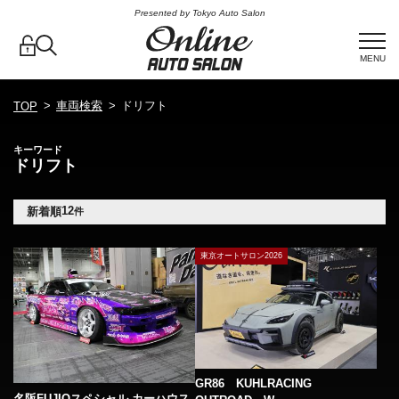
Presented by Tokyo Auto Salon
MENU
車両検索
ドリフト
TOP
キーワード
ドリフト
12
新着順
件
東京オートサロン2026
GR86 KUHLRACING
名阪FUJIOスペシャル カーハウス