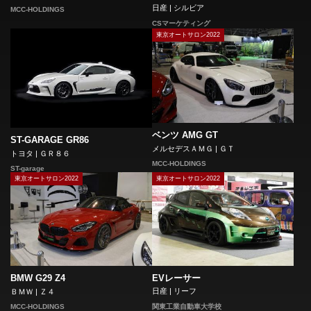
日産 | シルビア
MCC-HOLDINGS
CSマーケティング
東京オートサロン2022
ベンツ AMG GT
ST-GARAGE GR86
メルセデスＡＭＧ | ＧＴ
トヨタ | ＧＲ８６
MCC-HOLDINGS
ST-garage
東京オートサロン2022
東京オートサロン2022
EVレーサー
BMW G29 Z4
日産 | リーフ
ＢＭＷ | Ｚ４
MCC-HOLDINGS
関東工業自動車大学校