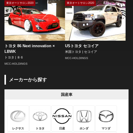
東京オートサロン2020
東京オートサロン2020
トヨタ 86 Next innovation ×
USトヨタ セコイア
LBWK
米国トヨタ | セコイア
トヨタ | ８６
MCC-HOLDINGS
MCC-HOLDINGS
メーカーから探す
国産車
レクサス
トヨタ
日産
ホンダ
マツダ