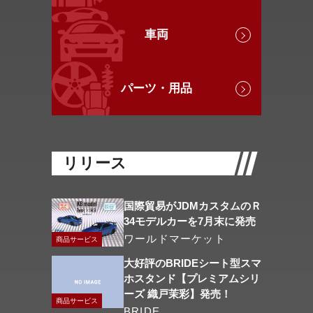
車両
パーツ・用品
リリース
国際貿易がJDMカスタムのＲ
34モデルカーを7月末に発売
ワールドマーケット
商品サービス
2026/08/06
大好評のBRIDEシート型スマ
ホスタンド【プレミアムシリ
ーズ 織戸茉彩】発売！
商品サービス
BRIDE
2026/08/04