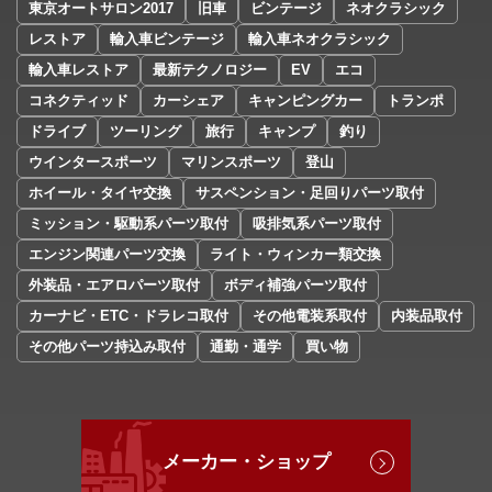
東京オートサロン2017
旧車
ビンテージ
ネオクラシック
レストア
輸入車ビンテージ
輸入車ネオクラシック
輸入車レストア
最新テクノロジー
EV
エコ
コネクティッド
カーシェア
キャンピングカー
トランポ
ドライブ
ツーリング
旅行
キャンプ
釣り
ウインタースポーツ
マリンスポーツ
登山
ホイール・タイヤ交換
サスペンション・足回りパーツ取付
ミッション・駆動系パーツ取付
吸排気系パーツ取付
エンジン関連パーツ交換
ライト・ウィンカー類交換
外装品・エアロパーツ取付
ボディ補強パーツ取付
カーナビ・ETC・ドラレコ取付
その他電装系取付
内装品取付
その他パーツ持込み取付
通勤・通学
買い物
メーカー・ショップ