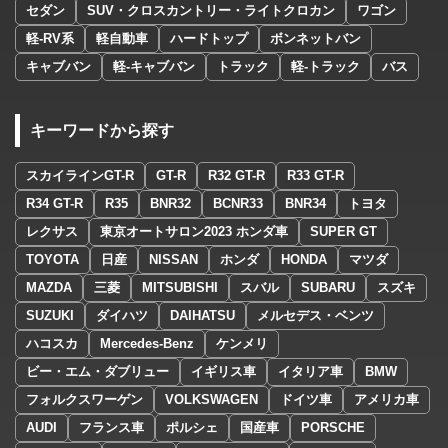
セダン
SUV・クロスカントリー・ライトクロカン
ワゴン
軽-RV系
軽自動車
ハードトップ
ボンネットバン
キャブバン
軽-キャブバン
トラック
軽-トラック
バス
キーワードから探す
スカイラインGT-R
GT-R
R32 GT-R
R33 GT-R
R34 GT-R
R35
BNR32
BCNR33
BNR34
トヨタ
レクサス
東京オートサロン2023 ホンダ車
SUPER GT
TOYOTA
日産
NISSAN
ホンダ
HONDA
マツダ
MAZDA
三菱
MITSUBISHI
スバル
SUBARU
スズキ
SUZUKI
ダイハツ
DAIHATSU
メルセデス・ベンツ
ハコスカ
Mercedes-Benz
ケンメリ
ビー・エム・ダブリュー
イギリス車
イタリア車
BMW
フォルクスワーゲン
VOLKSWAGEN
ドイツ車
アメリカ車
AUDI
フランス車
ポルシェ
国産車
PORSCHE