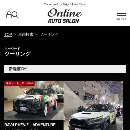
Presented by Tokyo Auto Salon
MENU
車両検索
ツーリング
TOP
キーワード
ツーリング
11
新着順
件
東京オートサロン2024
RAV4 PHEV-Z ADVENTURE