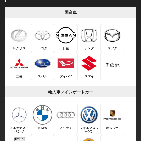
国産車
レクサス
トヨタ
日産
ホンダ
マツダ
三菱
スバル
ダイハツ
スズキ
輸入車／インポートカー
メルセデス・
ＢＭＷ
アウディ
フォルクスワ
ポルシェ
ベンツ
ーゲン