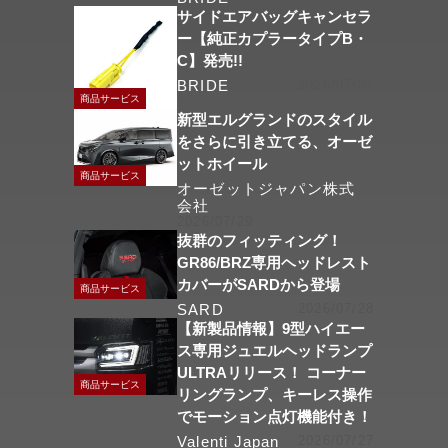
サイドエアバッグキャンセラ
ー【純正カプラータイプB・
C】発売!!
BRIDE
2026/07/31
商品サービス
新型エルグランドのスタイル
をさらに引き立てる、オーゼ
ットホイール
商品サービス
オーゼットジャパン株式
会社
2026/07/29
抜群のフィッティング！
GR86/BRZ専用ヘッドレスト
カバーがSARDから登場
商品サービス
SARD
2026/07/28
【新製品情報】9型ハイエー
ス専用ジュエルヘッドランプ
ULTRAリリース！ コーナー
商品サービス
リングランプ、キーレス操作
でモーション点灯機能付き！
Valenti Japan
2026/07/27