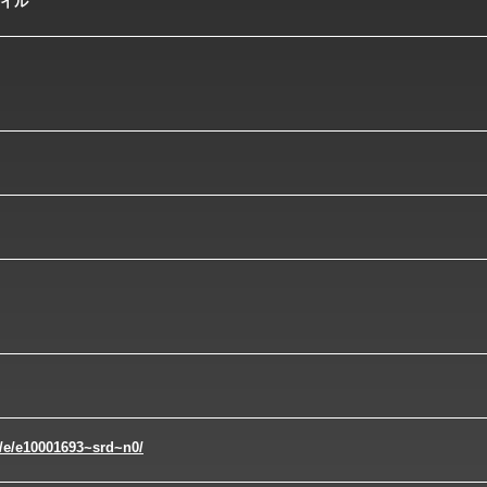
タイル
p/e/e10001693~srd~n0/