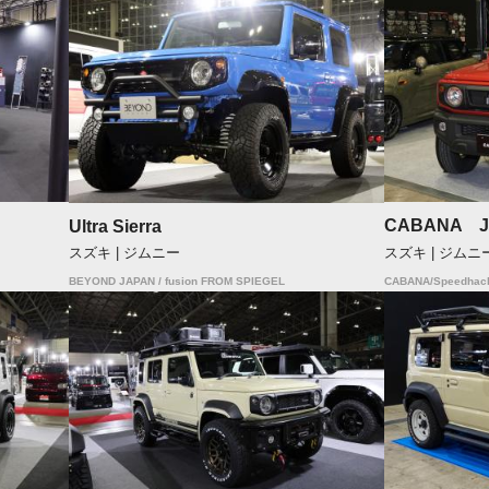
CABANA J
Ultra Sierra
スズキ | ジムニ
スズキ | ジムニー
CABANA/Speedhack
BEYOND JAPAN / fusion FROM SPIEGEL