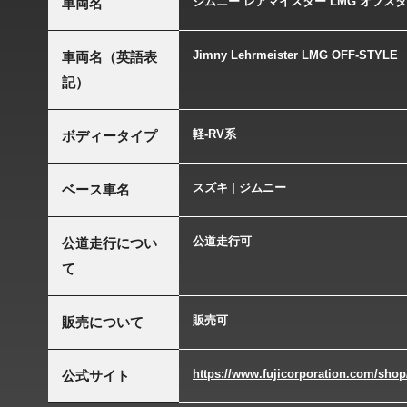
ジムニー レアマイスター LMG オフス
車両名
Jimny Lehrmeister LMG OFF-STYLE
車両名（英語表
記）
軽-RV系
ボディータイプ
スズキ | ジムニー
ベース車名
公道走行可
公道走行につい
て
販売可
販売について
https://www.fujicorporation.com/sho
公式サイト