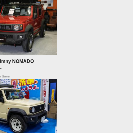
imny NOMADO
ー
 Store