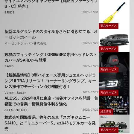
サイドエアバッグキャンセラー【純正カプラータイプ
B・C】発売!!
BRIDE
2026/07/31
商品サービス
新型エルグランドのスタイルをさらに引き立てる、オ
ーゼットホイール
オーゼットジャパン株式会社
2026/07/29
商品サービス
抜群のフィッティング！GR86/BRZ専用ヘッドレスト
カバーがSARDから登場
SARD
2026/07/28
商品サービス
【新製品情報】9型ハイエース専用ジュエルヘッドラ
ンプULTRAリリース！ コーナーリングランプ、キー
レス操作でモーション点灯機能付き！
Valenti Japan
2026/07/27
商品サービス
ALESS、2026年8月に東京・渋谷オフィスを開設 首
都圏での営業・情報発信体制を強化
ALESS/ROZEL
2026/07/25
経営情報
株式会社国際貿易、往年の名車「スズキジムニー
SJ410」と「ミニクーパーS」の1/43モデルカーを発
売
商品サービス