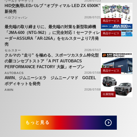
ワールドマーケット
2026/07/23
HID交換用LEDバルブ “オプティマル LED ZX 6500K”
新発売
ベロフジャパン
2026/07/21
商品サービス
最先端の取り締まりに、最先端の対策を新型取締機
「JMA-600（NTG-962）」に完全対応！セーフティレ
商品サービス
ーダーASSURA「AR-126A」をセルスターより7月発
売
セルスター
2026/07/17
クルマの “走り” を極める、スポーツカスタム特化型
の新コンセプトストア「A PIT AUTOBACS
PERFORMANCE FACTORY 大阪」オープン
商品サービス
AUTOBACS
2026/07/08
AWIN、ジムニーシエラ ジムニーノマド GOZEL
ボディキットを発売
AWIN
2026/07/08
出展情報
もっと見る