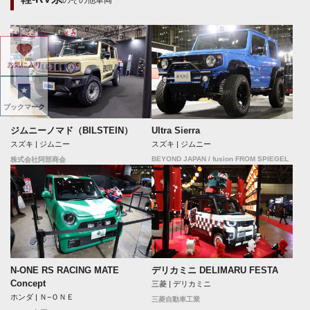
のその他車両
お気に入り
ブックマーク
ジムニーノマド（BILSTEIN）
Ultra Sierra
スズキ | ジムニー
スズキ | ジムニー
BEYOND JAPAN / fusion FROM SPIEGEL
株式会社阿部商会
N-ONE RS RACING MATE
デリカミニ DELIMARU FESTA
Concept
三菱 | デリカミニ
ホンダ | Ｎ−ＯＮＥ
三菱自動車工業