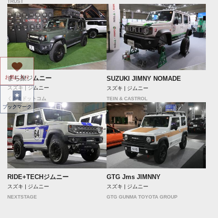
TRUST
まち旅ジムニー
お気に入り
SUZUKI JIMNY NOMADE
スズキ | ジムニー
スズキ | ジムニー
TEIN & CASTROL
くるまドットコム
ブックマーク
RIDE+TECHジムニー
GTG Jms JIMNNY
スズキ | ジムニー
スズキ | ジムニー
NEXTSTAGE
GTG GUNMA TOYOTA GROUP