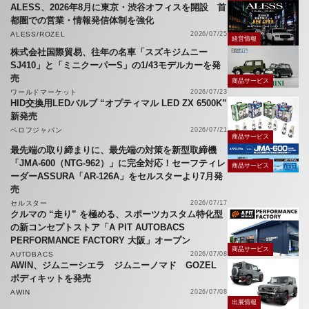
ALESS、2026年8月に東京・渋谷オフィスを開設 首
都圏での営業・情報発信体制を強化
ALESS/ROZEL
2026/07/25
経営情報
株式会社国際貿易、往年の名車「スズキジムニー
SJ410」と「ミニクーパーS」の1/43モデルカーを発
売
商品サービス
ワールドマーケット
2026/07/23
HID交換用LEDバルブ “オプティマル LED ZX 6500K”
新発売
ベロフジャパン
2026/07/21
商品サービス
最先端の取り締まりに、最先端の対策を新型取締機
「JMA-600（NTG-962）」に完全対応！セーフティレ
商品サービス
ーダーASSURA「AR-126A」をセルスターより7月発
売
セルスター
2026/07/17
クルマの “走り” を極める、スポーツカスタム特化型
の新コンセプトストア「A PIT AUTOBACS
PERFORMANCE FACTORY 大阪」オープン
商品サービス
AUTOBACS
2026/07/08
AWIN、ジムニーシエラ ジムニーノマド GOZEL
ボディキットを発売
AWIN
2026/07/08
出展情報