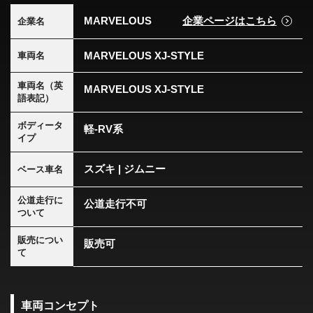
MARVELOUS
企業ページはこちら
企業名
MARVELOUS XJ-STYLE
車両名
車両名（英
MARVELOUS XJ-STYLE
語表記）
ボディータ
軽-RV系
イプ
スズキ | ジムニー
ベース車名
公道走行に
公道走行不可
ついて
販売につい
販売可
て
車両コンセプト