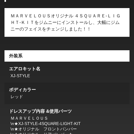
ＭＡＲＶＥＬＯＵＳオリジナル ４ＳＱＵＡＲＥ-ＬＩＧ
ＨＴ-ＫＩＴをジムニーにインストールし、大幅にジム
ニーのフェイスをチェンジしました！！
外装系
エアロキット名
XJ-STYLE
ボディカラー
レッド
ドレスアップ内容 &使用パーツ
ＭＡＲＶＥＬＯＵＳ
\n★XJ-STYLE-4SQUARE-LIGHT-KIT
\n★オリジナル フロントバンパー