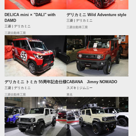
DELICA mini × "DALI" with
デリカミニ Wild Adventure style
DAMD
三菱 | デリカミニ
三菱 | デリカミニ
三菱自動車工業
三菱自動車工業
デリカミニ トミカ 55周年記念仕様
CABANA Jimny NOMADO
三菱 | デリカミニ
スズキ | ジムニー
三菱自動車工業
東名