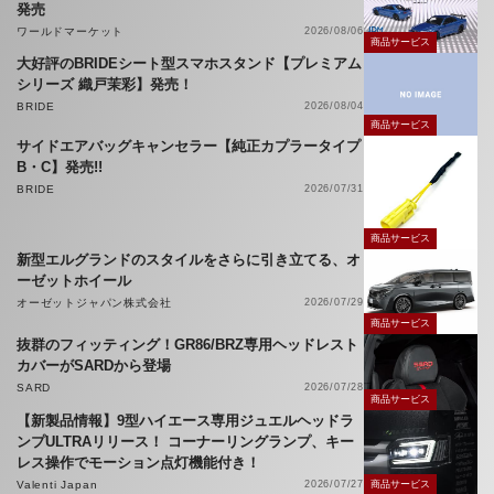
発売
ワールドマーケット
2026/08/06
商品サービス
大好評のBRIDEシート型スマホスタンド【プレミアム
シリーズ 織戸茉彩】発売！
BRIDE
2026/08/04
商品サービス
サイドエアバッグキャンセラー【純正カプラータイプ
B・C】発売!!
BRIDE
2026/07/31
商品サービス
新型エルグランドのスタイルをさらに引き立てる、オ
ーゼットホイール
オーゼットジャパン株式会社
2026/07/29
商品サービス
抜群のフィッティング！GR86/BRZ専用ヘッドレスト
カバーがSARDから登場
SARD
2026/07/28
商品サービス
【新製品情報】9型ハイエース専用ジュエルヘッドラ
ンプULTRAリリース！ コーナーリングランプ、キー
レス操作でモーション点灯機能付き！
Valenti Japan
2026/07/27
商品サービス