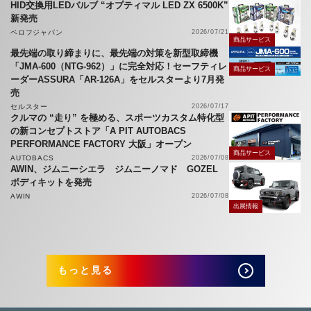
HID交換用LEDバルブ “オプティマル LED ZX 6500K”
新発売
ベロフジャパン
2026/07/21
商品サービス
最先端の取り締まりに、最先端の対策を新型取締機
「JMA-600（NTG-962）」に完全対応！セーフティレ
商品サービス
ーダーASSURA「AR-126A」をセルスターより7月発
売
セルスター
2026/07/17
クルマの “走り” を極める、スポーツカスタム特化型
の新コンセプトストア「A PIT AUTOBACS
PERFORMANCE FACTORY 大阪」オープン
商品サービス
AUTOBACS
2026/07/08
AWIN、ジムニーシエラ ジムニーノマド GOZEL
ボディキットを発売
AWIN
2026/07/08
出展情報
もっと見る