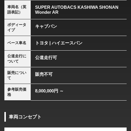
車両名（英
SUPER AUTOBACS KASHIWA SHONAN
Wonder AR
語表記）
ボディータ
キャブバン
イプ
トヨタ | ハイエースバン
ベース車名
公道走行に
公道走行可
ついて
販売につい
販売不可
て
参考販売価
8,000,000円 ～
格
車両コンセプト