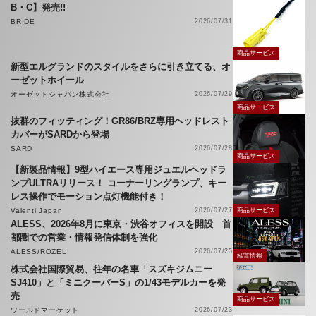
B・C】発売!!
BRIDE
2026/07/31
商品サービス
新型エルグランドのスタイルをさらに引き立てる、オ
ーゼットホイール
オーゼットジャパン株式会社
2026/07/29
商品サービス
抜群のフィッティング！GR86/BRZ専用ヘッドレスト
カバーがSARDから登場
SARD
2026/07/28
商品サービス
【新製品情報】9型ハイエース専用ジュエルヘッドラ
ンプULTRAリリース！ コーナーリングランプ、キー
レス操作でモーション点灯機能付き！
Valenti Japan
2026/07/27
商品サービス
ALESS、2026年8月に東京・渋谷オフィスを開設 首
都圏での営業・情報発信体制を強化
ALESS/ROZEL
2026/07/25
経営情報
株式会社国際貿易、往年の名車「スズキジムニー
SJ410」と「ミニクーパーS」の1/43モデルカーを発
売
商品サービス
ワールドマーケット
2026/07/23