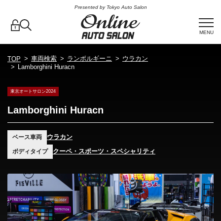
Presented by Tokyo Auto Salon
MENU
車両検索
ランボルギーニ
ウラカン
TOP
Lamborghini Huracn
東京オートサロン2024
Lamborghini Huracn
ウラカン
ベース車両
クーペ・スポーツ・スペシャリティ
ボディタイプ