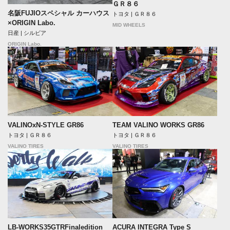
ＧＲ８６
名阪FUJIOスペシャル カーハウス
トヨタ | ＧＲ８６
×ORIGIN Labo.
MID WHEELS
日産 | シルビア
ORIGIN Labo.
VALINOxN-STYLE GR86
TEAM VALINO WORKS GR86
トヨタ | ＧＲ８６
トヨタ | ＧＲ８６
VALINO TIRES
VALINO TIRES
LB-WORKS35GTRFinaledition
ACURA INTEGRA Type S