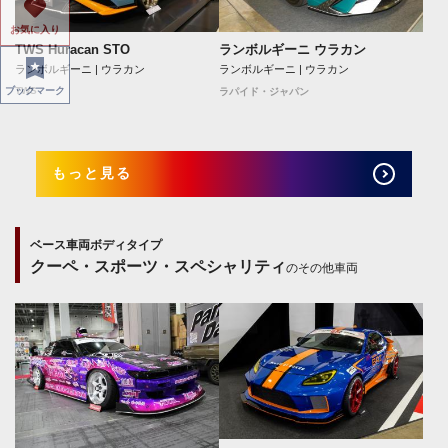
お気に入り
TWS Huracan STO
ランボルギーニ ウラカン
ランボルギーニ | ウラカン
ランボルギーニ | ウラカン
TWS
ブックマーク
ラパイド・ジャパン
もっと見る
ベース車両ボディタイプ
クーペ・スポーツ・スペシャリティ
のその他車両