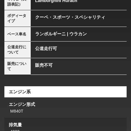
Lamborghini Huracn
語表記）
ボディータ
クーペ・スポーツ・スペシャリティ
イプ
ランボルギーニ | ウラカン
ベース車名
公道走行に
公道走行可
ついて
販売につい
販売不可
て
エンジン系
エンジン形式
M840T
排気量