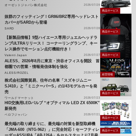
オーゼットジャパン株式会社
2026/07/29
商品サービス
抜群のフィッティング！GR86/BRZ専用ヘッドレスト
カバーがSARDから登場
SARD
2026/07/28
商品サービス
【新製品情報】9型ハイエース専用ジュエルヘッドラ
ンプULTRAリリース！ コーナーリングランプ、キー
レス操作でモーション点灯機能付き！
Valenti Japan
2026/07/27
商品サービス
ALESS、2026年8月に東京・渋谷オフィスを開設 首
都圏での営業・情報発信体制を強化
ALESS/ROZEL
2026/07/25
経営情報
株式会社国際貿易、往年の名車「スズキジムニー
SJ410」と「ミニクーパーS」の1/43モデルカーを発
売
商品サービス
ワールドマーケット
2026/07/23
HID交換用LEDバルブ “オプティマル LED ZX 6500K”
新発売
ベロフジャパン
2026/07/21
商品サービス
最先端の取り締まりに、最先端の対策を新型取締機
「JMA-600（NTG-962）」に完全対応！セーフティレ
商品サービス
ーダーASSURA「AR-126A」をセルスターより7月発