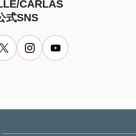
ILLE/CARLAS
公式SNS