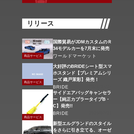
リリース
国際貿易がJDMカスタムのＲ
34モデルカーを7月末に発売
ワールドマーケット
商品サービス
2026/08/06
大好評のBRIDEシート型スマ
ホスタンド【プレミアムシリ
ーズ 織戸茉彩】発売！
商品サービス
BRIDE
2026/08/04
サイドエアバッグキャンセラ
ー【純正カプラータイプB・
C】発売!!
BRIDE
2026/07/31
商品サービス
新型エルグランドのスタイル
をさらに引き立てる、オーゼ