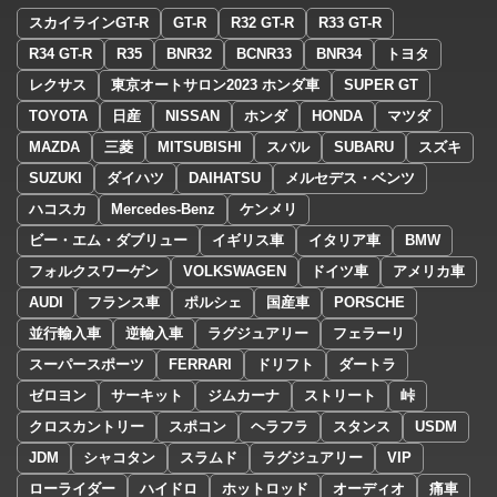
スカイラインGT-R
GT-R
R32 GT-R
R33 GT-R
R34 GT-R
R35
BNR32
BCNR33
BNR34
トヨタ
レクサス
東京オートサロン2023 ホンダ車
SUPER GT
TOYOTA
日産
NISSAN
ホンダ
HONDA
マツダ
MAZDA
三菱
MITSUBISHI
スバル
SUBARU
スズキ
SUZUKI
ダイハツ
DAIHATSU
メルセデス・ベンツ
ハコスカ
Mercedes-Benz
ケンメリ
ビー・エム・ダブリュー
イギリス車
イタリア車
BMW
フォルクスワーゲン
VOLKSWAGEN
ドイツ車
アメリカ車
AUDI
フランス車
ポルシェ
国産車
PORSCHE
並行輸入車
逆輸入車
ラグジュアリー
フェラーリ
スーパースポーツ
FERRARI
ドリフト
ダートラ
ゼロヨン
サーキット
ジムカーナ
ストリート
峠
クロスカントリー
スポコン
ヘラフラ
スタンス
USDM
JDM
シャコタン
スラムド
ラグジュアリー
VIP
ローライダー
ハイドロ
ホットロッド
オーディオ
痛車