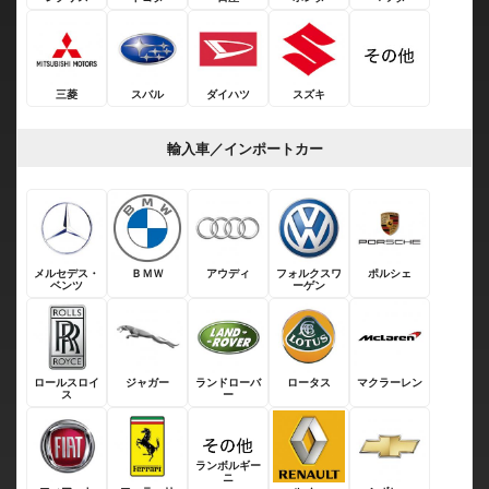
三菱
スバル
ダイハツ
スズキ
輸入車／インポートカー
メルセデス・
ＢＭＷ
アウディ
フォルクスワ
ポルシェ
ベンツ
ーゲン
ロールスロイ
ジャガー
ランドローバ
ロータス
マクラーレン
ス
ー
ランボルギー
ニ