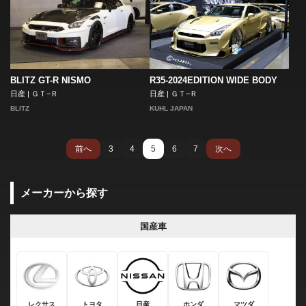
BLITZ GT-R NISMO
R35-2024EDITION WIDE BODY
日産 | ＧＴ−Ｒ
日産 | ＧＴ−Ｒ
BLITZ
KUHL JAPAN
前へ
3
4
5
6
7
次へ
メーカーから探す
国産車
レクサス
トヨタ
日産
ホンダ
マツダ