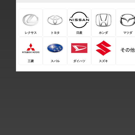
レクサス
トヨタ
日産
ホンダ
マツダ
三菱
スバル
ダイハツ
スズキ