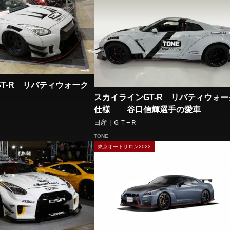
T-R リバティウォーク
スカイラインGT-R リバティウォー
仕様 谷口信輝選手の愛車
日産 | ＧＴ−Ｒ
TONE
東京オートサロン2022