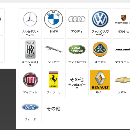
メルセデス・
ＢＭＷ
アウディ
フォルクスワ
ポルシェ
ベンツ
ーゲン
ロールスロイ
ジャガー
ランドローバ
ロータス
マクラーレ
ス
ー
ランボルギー
ニ
フィアット
フェラーリ
ルノー
シボレー
フォード