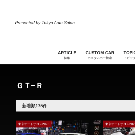
Presented by Tokyo Auto Salon
ARTICLE
CUSTOM CAR
TOPI
特集
カスタムカー検索
トピッ
TOP
車両検索
日産
ＧＴ−Ｒ
ＧＴ−Ｒ
新着順
175
件
東京オートサロン2023
東京オートサロン202