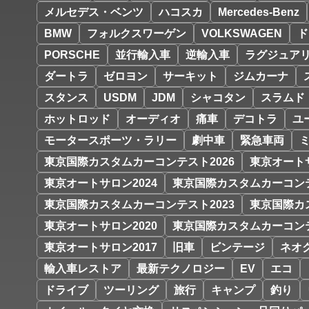
メルセデス・ベンツ
ハコスカ
Mercedes-Benz
BMW
フォルクスワーゲン
VOLKSWAGEN
ド
PORSCHE
並行輸入車
逆輸入車
ラグジュア
ダートラ
ゼロヨン
サーキット
ジムカーナ
スタンス
USDM
JDM
シャコタン
スラムド
ホットロッド
オーディオ
痛車
デコトラ
ユ
モータースポーツ・ラリー
劇中車
緊急車両
東京国際カスタムカーコンテスト2026
東京オートサ
東京オートサロン2024
東京国際カスタムカーコンテ
東京国際カスタムカーコンテスト2023
東京国際カ
東京オートサロン2020
東京国際カスタムカーコンテ
東京オートサロン2017
旧車
ビンテージ
ネオ
輸入車レストア
最新テクノロジー
EV
エコ
ドライブ
ツーリング
旅行
キャンプ
釣り