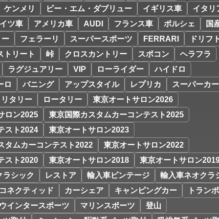
ケンメリ
ビー・エム・ダブリュー
イギリス車
イタリ
イツ車
アメリカ車
AUDI
フランス車
ポルシェ
国
リー
フェラーリ
スーパースポーツ
FERRARI
ドリフ
ストリート
峠
クロスカントリー
スポコン
ヘラフラ
ラグジュアリー
VIP
ローライダー
ハイドロ
ーロ
バニング
アップスタイル
レプリカ
スーパーカー
ミリタリー
ロータリー
東京オートサロン2026
ロン2025
東京国際カスタムカーコンテスト2025
スト2024
東京オートサロン2023
スタムカーコンテスト2022
東京オートサロン2022
スト2020
東京オートサロン2018
東京オートサロン201
クラシック
レストア
輸入車ビンテージ
輸入車ネオクラ
コネクティッド
カーシェア
キャンピングカー
トランポ
ウインタースポーツ
マリンスポーツ
登山