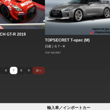
H GT-R 2019
TOPSECRET T-spec (M)
日産 | ＧＴ−Ｒ
TOP SECRET
6
7
8
9
次へ
輸入車／インポートカー