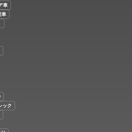
ア車
産車
ト
9
シック