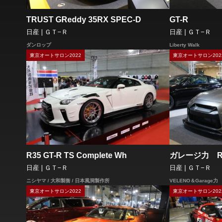
TRUST GReddy 35RX SPEC-D
GT-R
日産 | ＧＴ−Ｒ
日産 | ＧＴ−Ｒ
ダンロップ
Liberty Walk
東京オートサロン2022
東京オートサロン202
R35 GT-R TS Complete Wh
ガレージ力 R
日産 | ＧＴ−Ｒ
日産 | ＧＴ−Ｒ
ニシヤマ / 大和製衡 / 日本風洞製作所
VELENO＆Garage力
東京オートサロン2022
東京オートサロン202