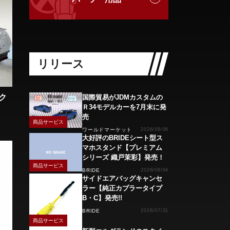
リリース
ク
国際貿易がJDMカスタムの
Ｒ34モデルカーを7月末に発
売
商品サービス
ワールドマーケット
2026/08/06
大好評のBRIDEシート型ス
マホスタンド【プレミアム
シリーズ 織戸茉彩】発売！
商品サービス
BRIDE
2026/08/04
サイドエアバッグキャンセ
ラー【純正カプラータイプ
B・C】発売!!
BRIDE
2026/07/31
商品サービス