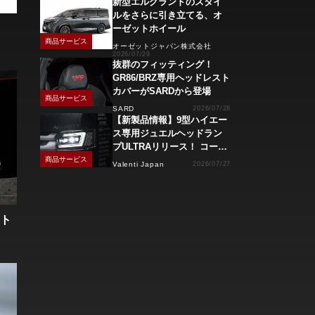
新型エルグランドのスタイ
ルをさらに引き立てる、オ
ーゼットホイール
商品サービス
オーゼットジャパン株式会社
2026/07/29
抜群のフィッティング！
GR86/BRZ専用ヘッドレスト
カバーがSARDから登場
商品サービス
SARD
2026/07/28
【新製品情報】9型ハイエー
ス専用ジュエルヘッドラン
プULTRAリリース！ コーナ
ーリングランプ、キーレス
商品サービス
Valenti Japan
2026/07/27
操作でモーション点灯機能
付き！
ート