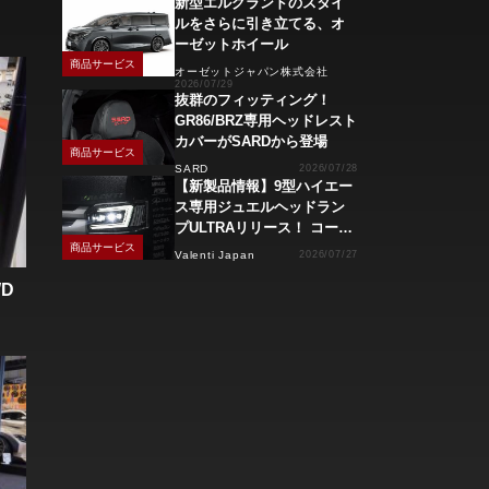
新型エルグランドのスタイ
ルをさらに引き立てる、オ
ーゼットホイール
商品サービス
オーゼットジャパン株式会社
2026/07/29
抜群のフィッティング！
GR86/BRZ専用ヘッドレスト
カバーがSARDから登場
商品サービス
SARD
2026/07/28
【新製品情報】9型ハイエー
ス専用ジュエルヘッドラン
プULTRAリリース！ コーナ
ーリングランプ、キーレス
商品サービス
Valenti Japan
2026/07/27
操作でモーション点灯機能
WD
付き！