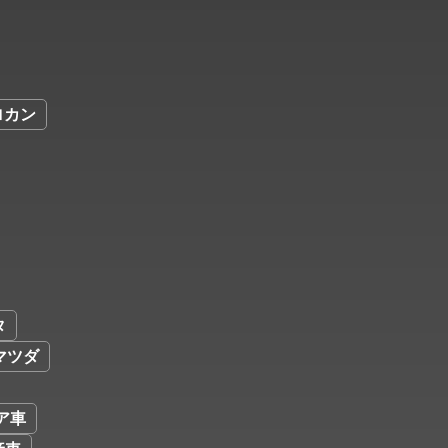
ロカン
タ
マツダ
ア車