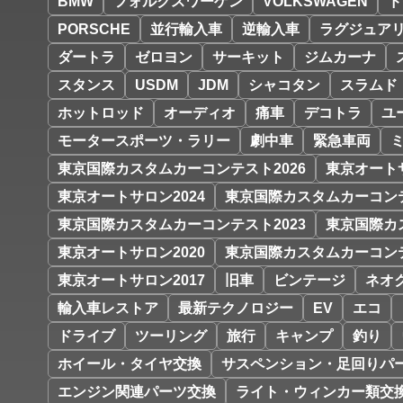
BMW
フォルクスワーゲン
VOLKSWAGEN
ド
PORSCHE
並行輸入車
逆輸入車
ラグジュア
ダートラ
ゼロヨン
サーキット
ジムカーナ
スタンス
USDM
JDM
シャコタン
スラムド
ホットロッド
オーディオ
痛車
デコトラ
ユ
モータースポーツ・ラリー
劇中車
緊急車両
東京国際カスタムカーコンテスト2026
東京オートサ
東京オートサロン2024
東京国際カスタムカーコンテ
東京国際カスタムカーコンテスト2023
東京国際カ
東京オートサロン2020
東京国際カスタムカーコンテ
東京オートサロン2017
旧車
ビンテージ
ネオ
輸入車レストア
最新テクノロジー
EV
エコ
ドライブ
ツーリング
旅行
キャンプ
釣り
ホイール・タイヤ交換
サスペンション・足回りパ
エンジン関連パーツ交換
ライト・ウィンカー類交