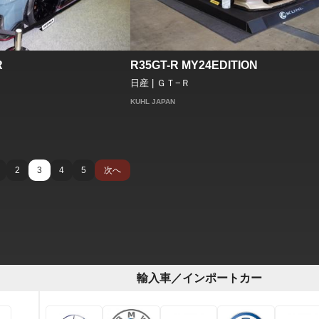
R
R35GT-R MY24EDITION
日産 | ＧＴ−Ｒ
KUHL JAPAN
2
3
4
5
次へ
輸入車／インポートカー