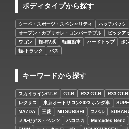
ボディタイプから探す
クーペ・スポーツ・スペシャリティ
ハッチバック
オープン・カブリオレ・コンバーチブル
ピックア
ワゴン
軽-RV系
軽自動車
ハードトップ
ボ
軽-トラック
バス
キーワードから探す
スカイラインGT-R
GT-R
R32 GT-R
R33 GT-R
レクサス
東京オートサロン2023 ホンダ車
SUPE
MAZDA
三菱
MITSUBISHI
スバル
SUBAR
メルセデス・ベンツ
ハコスカ
Mercedes-Benz