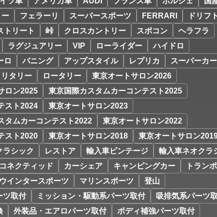
イツ車
アメリカ車
AUDI
フランス車
ポルシェ
国
リー
フェラーリ
スーパースポーツ
FERRARI
ドリフ
ストリート
峠
クロスカントリー
スポコン
ヘラフラ
ラグジュアリー
VIP
ローライダー
ハイドロ
ーロ
バニング
アップスタイル
レプリカ
スーパーカー
ミリタリー
ロータリー
東京オートサロン2026
ロン2025
東京国際カスタムカーコンテスト2025
スト2024
東京オートサロン2023
スタムカーコンテスト2022
東京オートサロン2022
スト2020
東京オートサロン2018
東京オートサロン201
クラシック
レストア
輸入車ビンテージ
輸入車ネオクラ
コネクティッド
カーシェア
キャンピングカー
トランポ
ウインタースポーツ
マリンスポーツ
登山
ーツ取付
ミッション・駆動系パーツ取付
吸排気系パーツ
換
外装品・エアロパーツ取付
ボディ補強パーツ取付