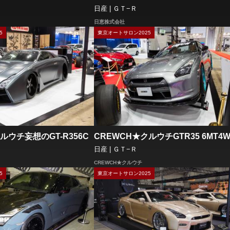
日産 | ＧＴ−Ｒ
日恵株式会社
5
東京オートサロン2025
ルウチ妄想のGT-R356C
CREWCH★クルウチGTR35 6MT4
日産 | ＧＴ−Ｒ
CREWCH★クルウチ
5
東京オートサロン2025