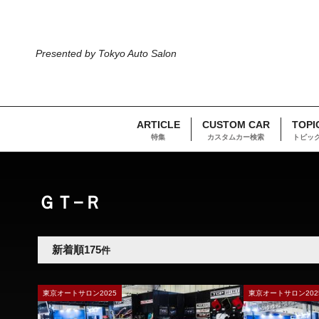
Presented by Tokyo Auto Salon
ARTICLE
CUSTOM CAR
TOPI
特集
カスタムカー検索
トピッ
TOP
車両検索
日産
ＧＴ−Ｒ
ＧＴ−Ｒ
新着順
175
件
東京オートサロン2025
東京オートサロン202