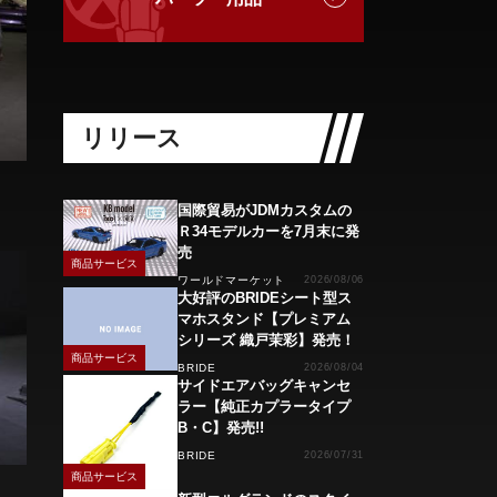
リリース
国際貿易がJDMカスタムの
Ｒ34モデルカーを7月末に発
売
商品サービス
ワールドマーケット
2026/08/06
大好評のBRIDEシート型ス
マホスタンド【プレミアム
シリーズ 織戸茉彩】発売！
商品サービス
BRIDE
2026/08/04
サイドエアバッグキャンセ
ラー【純正カプラータイプ
B・C】発売!!
BRIDE
2026/07/31
商品サービス