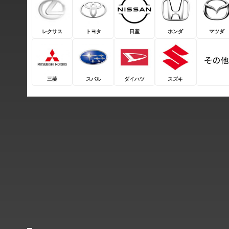
レクサス
トヨタ
日産
ホンダ
マツダ
三菱
スバル
ダイハツ
スズキ