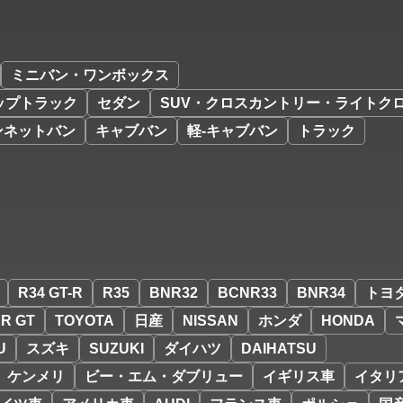
ミニバン・ワンボックス
ップトラック
セダン
SUV・クロスカントリー・ライトク
ンネットバン
キャブバン
軽-キャブバン
トラック
R34 GT-R
R35
BNR32
BCNR33
BNR34
トヨ
R GT
TOYOTA
日産
NISSAN
ホンダ
HONDA
U
スズキ
SUZUKI
ダイハツ
DAIHATSU
ケンメリ
ビー・エム・ダブリュー
イギリス車
イタリ