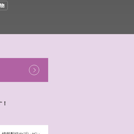
物
す！
。情報配信やプレゼン