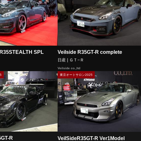
R35STEALTH SPL
Veilside R35GT-R complete
日産 | ＧＴ−Ｒ
Veilside co.,ltd
5
東京オートサロン2025
5GT-R
VeilSideR35GT-R Ver1Model