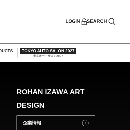
LOGIN
SEARCH
DUCTS
TOKYO AUTO SALON 2027
東京オートサロン2027
ROHAN IZAWA ART
DESIGN
企業情報