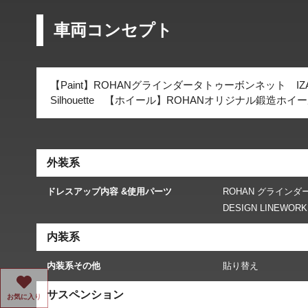
車両コンセプト
【Paint】ROHANグラインダータトゥーボンネット IZAWA AR
Silhouette 【ホイール】ROHANオリジナル鍛造ホイー
外装系
ドレスアップ内容 &使用パーツ
ROHAN グラインダータトゥ
DESIGN LINEWORK 
内装系
内装系その他
貼り替え
サスペンション
お気に入り