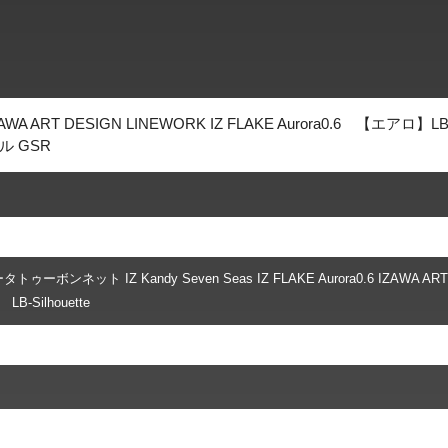
T DESIGN LINEWORK IZ FLAKE Aurora0.6 【エアロ】LB
ル GSR
ーボンネット IZ Kandy Seven Seas IZ FLAKE Aurora0.6 IZAWA ART
LB-Silhouette