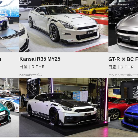
n
Kansai R35 MY25
GT-R ✕ BC
日産 | ＧＴ−Ｒ
日産 | ＧＴ−Ｒ
Kansaiサービス
ホソカワコーポレー