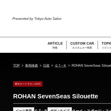
Presented by Tokyo Auto Salon
ARTICLE
CUSTOM CAR
TOPI
特集
カスタムカー検索
トピッ
TOP
車両検索
日産
ＧＴ−Ｒ
ROHAN SevenSeas Silouet
東京オートサロン2025
ROHAN SevenSeas Silouette
ＧＴ−Ｒ
クーペ・スポーツ・ス
ベース車両
ボディタイプ