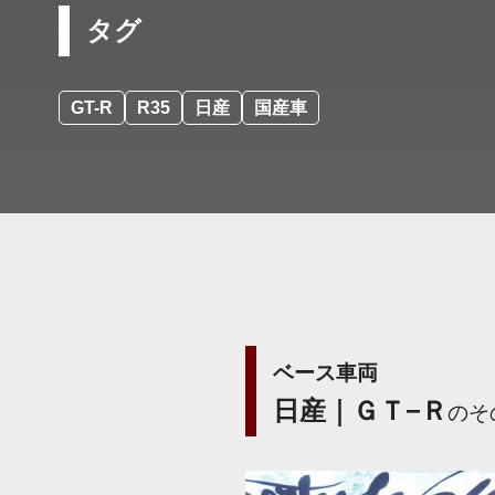
タグ
GT-R
R35
日産
国産車
ベース車両
日産｜ＧＴ−Ｒ
のそ