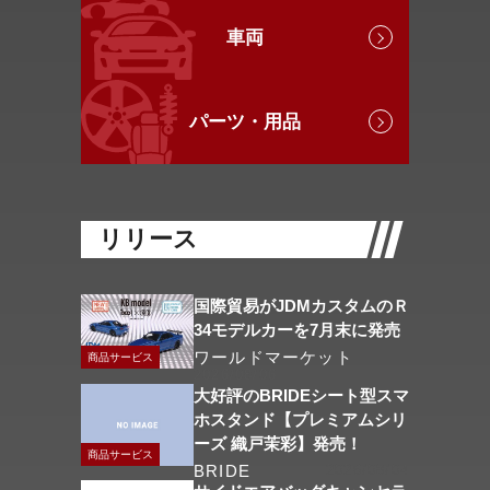
車両
パーツ・用品
リリース
国際貿易がJDMカスタムのＲ
34モデルカーを7月末に発売
ワールドマーケット
商品サービス
2026/08/06
大好評のBRIDEシート型スマ
ホスタンド【プレミアムシリ
ーズ 織戸茉彩】発売！
商品サービス
BRIDE
2026/08/04