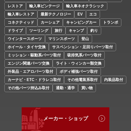
レストア
輸入車ビンテージ
輸入車ネオクラシック
輸入車レストア
最新テクノロジー
EV
エコ
コネクティッド
カーシェア
キャンピングカー
トランポ
ドライブ
ツーリング
旅行
キャンプ
釣り
ウインタースポーツ
マリンスポーツ
登山
ホイール・タイヤ交換
サスペンション・足回りパーツ取付
ミッション・駆動系パーツ取付
吸排気系パーツ取付
エンジン関連パーツ交換
ライト・ウィンカー類交換
外装品・エアロパーツ取付
ボディ補強パーツ取付
カーナビ・ETC・ドラレコ取付
その他電装系取付
内装品取付
その他パーツ持込み取付
通勤・通学
買い物
メーカー・ショップ