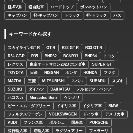
軽-RV系
軽自動車
ハードトップ
ボンネットバン
キャブバン
軽-キャブバン
トラック
軽-トラック
バス
キーワードから探す
スカイラインGT-R
GT-R
R32 GT-R
R33 GT-R
R34 GT-R
R35
BNR32
BCNR33
BNR34
トヨタ
レクサス
東京オートサロン2023 ホンダ車
SUPER GT
TOYOTA
日産
NISSAN
ホンダ
HONDA
マツダ
MAZDA
三菱
MITSUBISHI
スバル
SUBARU
スズキ
SUZUKI
ダイハツ
DAIHATSU
メルセデス・ベンツ
ハコスカ
Mercedes-Benz
ケンメリ
ビー・エム・ダブリュー
イギリス車
イタリア車
BMW
フォルクスワーゲン
VOLKSWAGEN
ドイツ車
アメリカ車
AUDI
フランス車
ポルシェ
国産車
PORSCHE
並行輸入車
逆輸入車
ラグジュアリー
フェラーリ