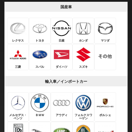
国産車
レクサス
トヨタ
日産
ホンダ
マツダ
三菱
スバル
ダイハツ
スズキ
輸入車／インポートカー
メルセデス・
ＢＭＷ
アウディ
フォルクスワ
ポルシェ
ベンツ
ーゲン