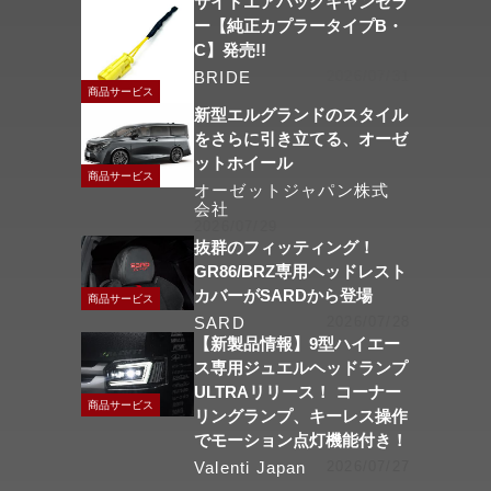
サイドエアバッグキャンセラ
ー【純正カプラータイプB・
C】発売!!
BRIDE
2026/07/31
商品サービス
新型エルグランドのスタイル
をさらに引き立てる、オーゼ
ットホイール
商品サービス
オーゼットジャパン株式
会社
2026/07/29
抜群のフィッティング！
GR86/BRZ専用ヘッドレスト
カバーがSARDから登場
商品サービス
SARD
2026/07/28
【新製品情報】9型ハイエー
ス専用ジュエルヘッドランプ
ULTRAリリース！ コーナー
商品サービス
リングランプ、キーレス操作
でモーション点灯機能付き！
Valenti Japan
2026/07/27