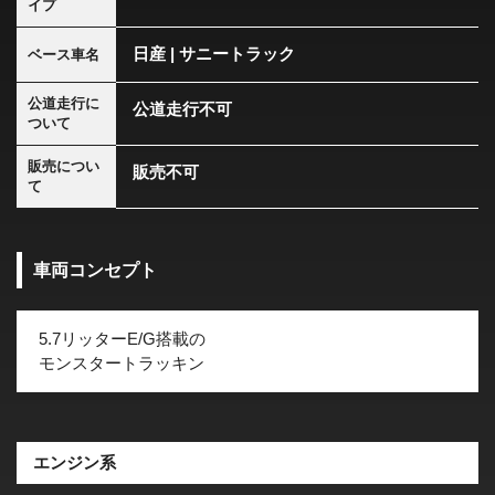
イプ
日産 | サニートラック
ベース車名
公道走行に
公道走行不可
ついて
販売につい
販売不可
て
車両コンセプト
5.7リッターE/G搭載の
モンスタートラッキン
エンジン系