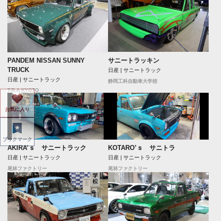
サニートラッキン
PANDEM NISSAN SUNNY
TRUCK
日産 | サニートラック
日産 | サニートラック
静岡工科自動車大学校
T.R.A KYOTO
お気に入り
ブックマーク
AKIRA’ｓ サニートラック
KOTARO’ｓ サニトラ
日産 | サニートラック
日産 | サニートラック
尾林ファクトリー
尾林ファクトリー