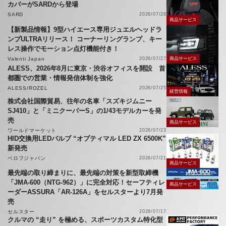
カバーがSARDから登場
SARD
2026/07/28
商品サービス
【新製品情報】9型ハイエース専用ジュエルヘッドラ
ンプULTRAリリース！ コーナーリングランプ、キー
レス操作でモーション点灯機能付き！
Valenti Japan
2026/07/27
商品サービス
ALESS、2026年8月に東京・渋谷オフィスを開設 首
都圏での営業・情報発信体制を強化
ALESS/ROZEL
2026/07/25
経営情報
株式会社国際貿易、往年の名車「スズキジムニー
SJ410」と「ミニクーパーS」の1/43モデルカーを発
売
商品サービス
ワールドマーケット
2026/07/23
HID交換用LEDバルブ “オプティマル LED ZX 6500K”
新発売
ベロフジャパン
2026/07/21
商品サービス
最先端の取り締まりに、最先端の対策を新型取締機
「JMA-600（NTG-962）」に完全対応！セーフティレ
商品サービス
ーダーASSURA「AR-126A」をセルスターより7月発
売
セルスター
2026/07/17
クルマの “走り” を極める、スポーツカスタム特化型