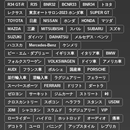
R34 GT-R
R35
BNR32
BCNR33
BNR34
トヨタ
レクサス
東京オートサロン2023 ホンダ車
SUPER GT
TOYOTA
日産
NISSAN
ホンダ
HONDA
マツダ
MAZDA
三菱
MITSUBISHI
スバル
SUBARU
スズキ
SUZUKI
ダイハツ
DAIHATSU
メルセデス・ベンツ
ハコスカ
Mercedes-Benz
ケンメリ
ビー・エム・ダブリュー
イギリス車
イタリア車
BMW
フォルクスワーゲン
VOLKSWAGEN
ドイツ車
アメリカ車
AUDI
フランス車
ポルシェ
国産車
PORSCHE
並行輸入車
逆輸入車
ラグジュアリー
フェラーリ
スーパースポーツ
FERRARI
ドリフト
ダートラ
ゼロヨン
サーキット
ジムカーナ
ストリート
峠
クロスカントリー
スポコン
ヘラフラ
スタンス
USDM
JDM
シャコタン
スラムド
ラグジュアリー
VIP
ローライダー
ハイドロ
ホットロッド
オーディオ
痛車
デコトラ
ユーロ
バニング
アップスタイル
レプリカ