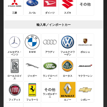
三菱
スバル
ダイハツ
スズキ
輸入車／インポートカー
メルセデス・
ＢＭＷ
アウディ
フォルクスワ
ポルシェ
ベンツ
ーゲン
ロールスロイ
ジャガー
ランドローバ
ロータス
マクラーレン
ス
ー
ランボルギー
ニ
フィアット
フェラーリ
ルノー
シボレー