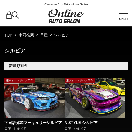
Presented by Tokyo Auto Salon
MENU
車両検索
日産
シルビア
TOP
シルビア
78
新着順
件
東京オートサロン2024
東京オートサロン2024
下田紗弥加マーキュリーシルビア
N-STYLE シルビア
日産 | シルビア
日産 | シルビア