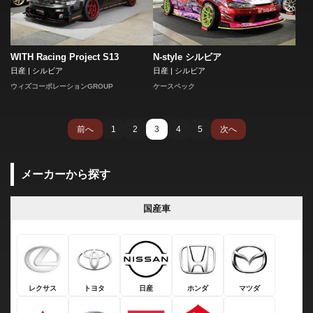
WITH Racing Project S13
N-style シルビア
日産 | シルビア
日産 | シルビア
ウィズコーポレーションGROUP
ケースペック
前へ
1
2
3
4
5
次へ
メーカーから探す
国産車
レクサス
トヨタ
日産
ホンダ
マツダ