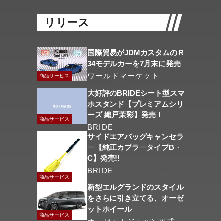
リリース
国際貿易がJDMカスタムのＲ
34モデルカーを7月末に発売
ワールドマーケット
商品サービス
2026/08/06
大好評のBRIDEシート型スマ
ホスタンド【プレミアムシリ
ーズ 織戸茉彩】発売！
商品サービス
BRIDE
2026/08/04
サイドエアバッグキャンセラ
ー【純正カプラータイプB・
C】発売!!
BRIDE
2026/07/31
商品サービス
新型エルグランドのスタイル
をさらに引き立てる、オーゼ
ットホイール
商品サービス