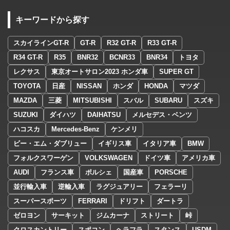
キーワードから探す
スカイラインGT-R
GT-R
R32 GT-R
R33 GT-R
R34 GT-R
R35
BNR32
BCNR33
BNR34
トヨタ
レクサス
東京オートサロン2023 ホンダ車
SUPER GT
TOYOTA
日産
NISSAN
ホンダ
HONDA
マツダ
MAZDA
三菱
MITSUBISHI
スバル
SUBARU
スズキ
SUZUKI
ダイハツ
DAIHATSU
メルセデス・ベンツ
ハコスカ
Mercedes-Benz
ケンメリ
ビー・エム・ダブリュー
イギリス車
イタリア車
BMW
フォルクスワーゲン
VOLKSWAGEN
ドイツ車
アメリカ車
AUDI
フランス車
ポルシェ
国産車
PORSCHE
並行輸入車
逆輸入車
ラグジュアリー
フェラーリ
スーパースポーツ
FERRARI
ドリフト
ダートラ
ゼロヨン
サーキット
ジムカーナ
ストリート
峠
クロスカントリー
スポコン
ヘラフラ
スタンス
USDM