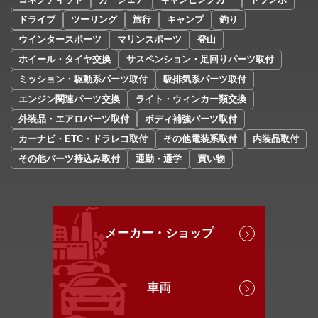
ドライブ
ツーリング
旅行
キャンプ
釣り
ウインタースポーツ
マリンスポーツ
登山
ホイール・タイヤ交換
サスペンション・足回りパーツ取付
ミッション・駆動系パーツ取付
吸排気系パーツ取付
エンジン関連パーツ交換
ライト・ウィンカー類交換
外装品・エアロパーツ取付
ボディ補強パーツ取付
カーナビ・ETC・ドラレコ取付
その他電装系取付
内装品取付
その他パーツ持込み取付
通勤・通学
買い物
メーカー・ショップ
車両