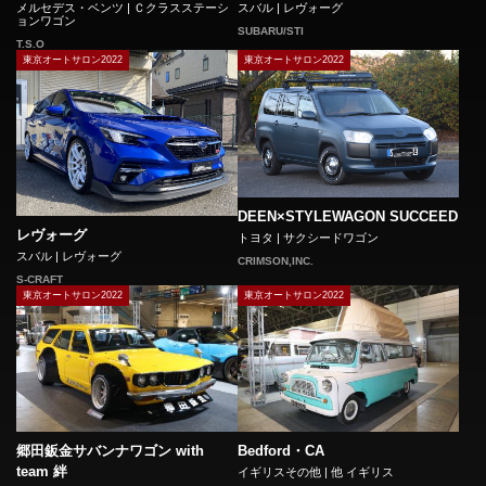
メルセデス・ベンツ | Ｃクラスステーシ
スバル | レヴォーグ
ョンワゴン
SUBARU/STI
T.S.O
東京オートサロン2022
東京オートサロン2022
DEEN×STYLEWAGON SUCCEED
レヴォーグ
トヨタ | サクシードワゴン
スバル | レヴォーグ
CRIMSON,INC.
S-CRAFT
東京オートサロン2022
東京オートサロン2022
郷田鈑金サバンナワゴン with
Bedford・CA
team 絆
イギリスその他 | 他 イギリス