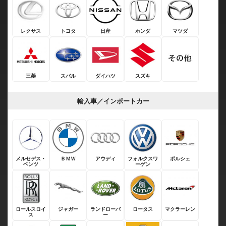
レクサス
トヨタ
日産
ホンダ
マツダ
三菱
スバル
ダイハツ
スズキ
輸入車／インポートカー
メルセデス・
ＢＭＷ
アウディ
フォルクスワ
ポルシェ
ベンツ
ーゲン
ロールスロイ
ジャガー
ランドローバ
ロータス
マクラーレン
ス
ー