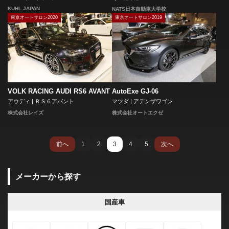
KUHL JAPAN
NATS日本自動車大学校
東京オートサロン2020
東京オートサロン2019
VOLK RACING AUDI RS6 AVANT
AutoExe GJ-06
アウディ | ＲＳ６アバント
マツダ | アテンザワゴン
株式会社レイズ
株式会社オートエクゼ
前へ
1
2
3
4
5
次へ
メーカーから探す
国産車