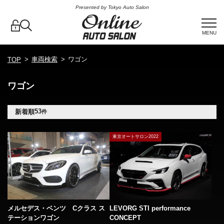
Presented by Tokyo Auto Salon
MENU
車両検索
ワゴン
TOP
ワゴン
53
新着順
件
東京オートサロン2022
メルセデス・ベンツ Cクラス ス
LEVORG STI performance
テーションワゴン
CONCEPT