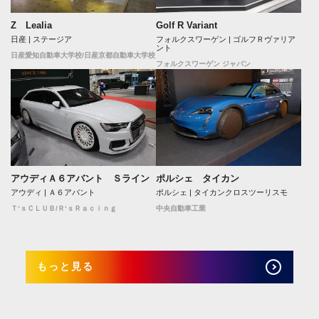
Z Lealia
Golf R Variant
日産 | ステージア
フォルクスワーゲン | ゴルフＲヴァリア
ント
日産愛知自動車大学校/日産京都自動車大学校
フォルクスワーゲン ジャパン
アウディＡ６アバント Ｓライン
ポルシェ タイカン
アウディ | Ａ６アバント
ポルシェ | タイカンクロスツーリスモ
Ｔ‘ｓＣＬＵＢ/Ｒ‘ｓＲａｃｉｎｇ
中央自動車工業
もっと見る