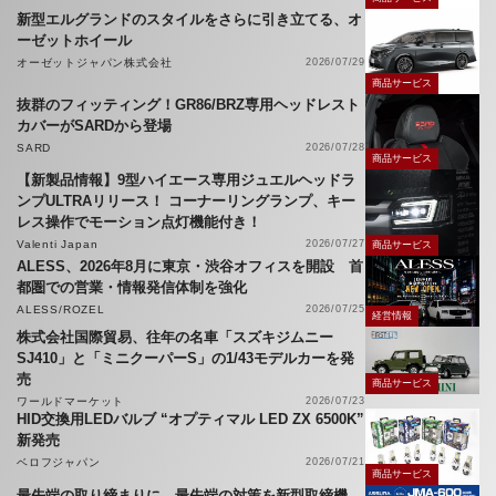
新型エルグランドのスタイルをさらに引き立てる、オ
ーゼットホイール
オーゼットジャパン株式会社
2026/07/29
商品サービス
抜群のフィッティング！GR86/BRZ専用ヘッドレスト
カバーがSARDから登場
SARD
2026/07/28
商品サービス
【新製品情報】9型ハイエース専用ジュエルヘッドラ
ンプULTRAリリース！ コーナーリングランプ、キー
レス操作でモーション点灯機能付き！
Valenti Japan
2026/07/27
商品サービス
ALESS、2026年8月に東京・渋谷オフィスを開設 首
都圏での営業・情報発信体制を強化
ALESS/ROZEL
2026/07/25
経営情報
株式会社国際貿易、往年の名車「スズキジムニー
SJ410」と「ミニクーパーS」の1/43モデルカーを発
売
商品サービス
ワールドマーケット
2026/07/23
HID交換用LEDバルブ “オプティマル LED ZX 6500K”
新発売
ベロフジャパン
2026/07/21
商品サービス
最先端の取り締まりに、最先端の対策を新型取締機