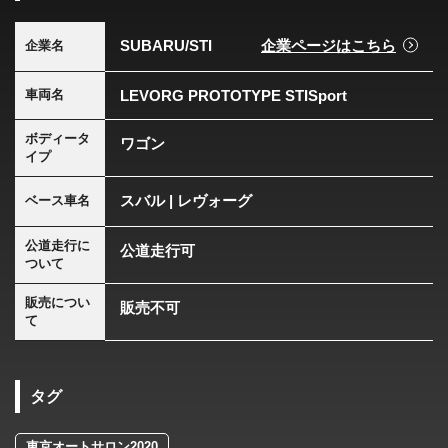
SUBARU/STI
企業ページはこちら
企業名
LEVORG PROTOTYPE STISport
車両名
ボディータ
ワゴン
イプ
スバル | レヴォーグ
ベース車名
公道走行に
公道走行可
ついて
販売につい
販売不可
て
タグ
東京オートサロン2020