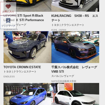
お気に入り
LEVORG STI Sport R-Black
KUHLRACING SH38－RS エス
Limited Ⅱ STI Performance
テート
スバル | レヴォーグ
トヨタ | クラウンエステート
ブックマーク
SUBARU/STI
KUHL JAPAN
TOYOTA CROWN ESTATE
千葉スバル株式会社 レヴォーグ
VMB STI
トヨタ | クラウンエステート
スバル | レヴォーグ
ENDLESS
NATS日本自動車大学校