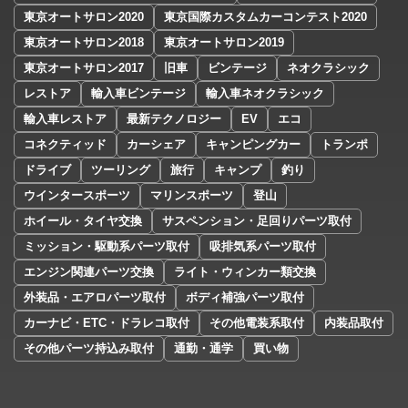
東京オートサロン2020
東京国際カスタムカーコンテスト2020
東京オートサロン2018
東京オートサロン2019
東京オートサロン2017
旧車
ビンテージ
ネオクラシック
レストア
輸入車ビンテージ
輸入車ネオクラシック
輸入車レストア
最新テクノロジー
EV
エコ
コネクティッド
カーシェア
キャンピングカー
トランポ
ドライブ
ツーリング
旅行
キャンプ
釣り
ウインタースポーツ
マリンスポーツ
登山
ホイール・タイヤ交換
サスペンション・足回りパーツ取付
ミッション・駆動系パーツ取付
吸排気系パーツ取付
エンジン関連パーツ交換
ライト・ウィンカー類交換
外装品・エアロパーツ取付
ボディ補強パーツ取付
カーナビ・ETC・ドラレコ取付
その他電装系取付
内装品取付
その他パーツ持込み取付
通勤・通学
買い物