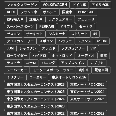
フォルクスワーゲン
VOLKSWAGEN
ドイツ車
アメリカ車
AUDI
フランス車
ポルシェ
国産車
PORSCHE
並行輸入車
逆輸入車
ラグジュアリー
フェラーリ
スーパースポーツ
FERRARI
ドリフト
ダートラ
ゼロヨン
サーキット
ジムカーナ
ストリート
峠
クロスカントリー
スポコン
ヘラフラ
スタンス
USDM
JDM
シャコタン
スラムド
ラグジュアリー
VIP
ローライダー
ハイドロ
ホットロッド
オーディオ
痛車
デコトラ
ユーロ
バニング
アップスタイル
レプリカ
スーパーカー
モータースポーツ・ラリー
劇中車
緊急車両
ミリタリー
ロータリー
東京オートサロン2026
東京国際カスタムカーコンテスト2026
東京オートサロン2025
東京国際カスタムカーコンテスト2025
東京オートサロン2024
東京国際カスタムカーコンテスト2024
東京オートサロン2023
東京国際カスタムカーコンテスト2023
東京国際カスタムカーコンテスト2022
東京オートサロン2022