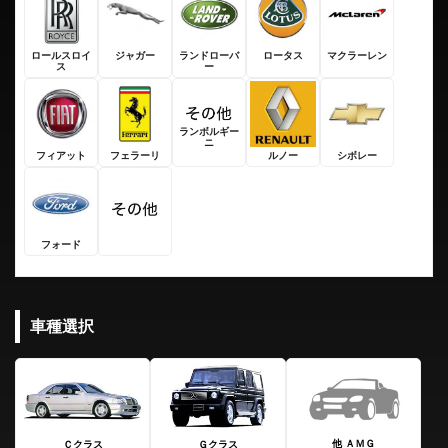
ロールスロイ
ジャガー
ランドローバ
ロータス
マクラーレン
ス
ー
ランボルギー
ニ
フィアット
フェラーリ
ルノー
シボレー
フォード
車種選択
他 ＡＭＧ
Ｃクラス
Ｇクラス