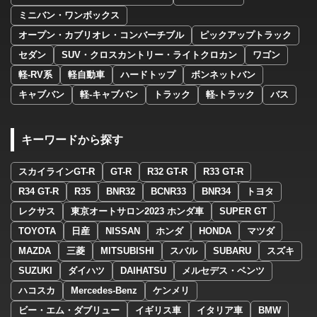
ミニバン・ワンボックス
オープン・カブリオレ・コンバーチブル
ピックアップトラック
セダン
SUV・クロスカントリー・ライトクロカン
ワゴン
軽-RV系
軽自動車
ハードトップ
ボンネットバン
キャブバン
軽-キャブバン
トラック
軽-トラック
バス
キーワードから探す
スカイラインGT-R
GT-R
R32 GT-R
R33 GT-R
R34 GT-R
R35
BNR32
BCNR33
BNR34
トヨタ
レクサス
東京オートサロン2023 ホンダ車
SUPER GT
TOYOTA
日産
NISSAN
ホンダ
HONDA
マツダ
MAZDA
三菱
MITSUBISHI
スバル
SUBARU
スズキ
SUZUKI
ダイハツ
DAIHATSU
メルセデス・ベンツ
ハコスカ
Mercedes-Benz
ケンメリ
ビー・エム・ダブリュー
イギリス車
イタリア車
BMW