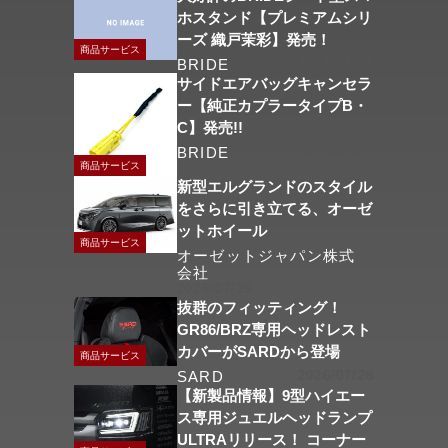
ホスタンド【プレミアムシリ
ーズ 織戸茉彩】発売！
商品サービス
BRIDE
2026/08/04
サイドエアバッグキャンセラ
ー【純正カプラータイプB・
C】発売!!
BRIDE
2026/07/31
商品サービス
新型エルグランドのスタイル
をさらに引き立てる、オーゼ
ットホイール
商品サービス
オーゼットジャパン株式
会社
2026/07/29
抜群のフィッティング！
GR86/BRZ専用ヘッドレスト
カバーがSARDから登場
商品サービス
SARD
2026/07/28
【新製品情報】9型ハイエー
ス専用ジュエルヘッドランプ
ULTRAリリース！ コーナー