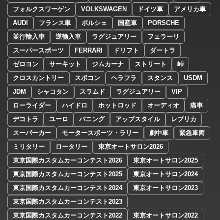
フォルクスワーゲン
VOLKSWAGEN
ドイツ車
アメリカ車
AUDI
フランス車
ポルシェ
国産車
PORSCHE
並行輸入車
逆輸入車
ラグジュアリー
フェラーリ
スーパースポーツ
FERRARI
ドリフト
ダートラ
ゼロヨン
サーキット
ジムカーナ
ストリート
峠
クロスカントリー
スポコン
ヘラフラ
スタンス
USDM
JDM
シャコタン
スラムド
ラグジュアリー
VIP
ローライダー
ハイドロ
ホットロッド
オーディオ
痛車
デコトラ
ユーロ
バニング
アップスタイル
レプリカ
スーパーカー
モータースポーツ・ラリー
劇中車
緊急車両
ミリタリー
ロータリー
東京オートサロン2026
東京国際カスタムカーコンテスト2026
東京オートサロン2025
東京国際カスタムカーコンテスト2025
東京オートサロン2024
東京国際カスタムカーコンテスト2024
東京オートサロン2023
東京国際カスタムカーコンテスト2023
東京国際カスタムカーコンテスト2022
東京オートサロン2022