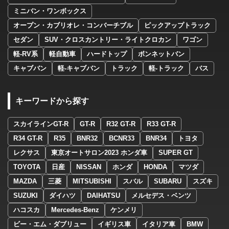
ミニバン・ワンボックス
オープン・カブリオレ・コンバーチブル
ピックアップトラック
セダン
SUV・クロスカントリー・ライトクロカン
ワゴン
軽-RV系
軽自動車
ハードトップ
ボンネットバン
キャブバン
軽-キャブバン
トラック
軽-トラック
バス
キーワードから探す
スカイラインGT-R
GT-R
R32 GT-R
R33 GT-R
R34 GT-R
R35
BNR32
BCNR33
BNR34
トヨタ
レクサス
東京オートサロン2023 ホンダ車
SUPER GT
TOYOTA
日産
NISSAN
ホンダ
HONDA
マツダ
MAZDA
三菱
MITSUBISHI
スバル
SUBARU
スズキ
SUZUKI
ダイハツ
DAIHATSU
メルセデス・ベンツ
ハコスカ
Mercedes-Benz
ケンメリ
ビー・エム・ダブリュー
イギリス車
イタリア車
BMW