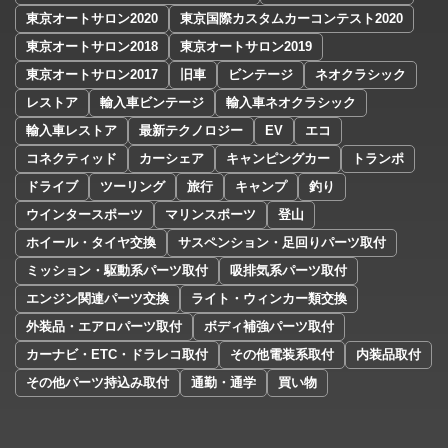
東京オートサロン2020
東京国際カスタムカーコンテスト2020
東京オートサロン2018
東京オートサロン2019
東京オートサロン2017
旧車
ビンテージ
ネオクラシック
レストア
輸入車ビンテージ
輸入車ネオクラシック
輸入車レストア
最新テクノロジー
EV
エコ
コネクティッド
カーシェア
キャンピングカー
トランポ
ドライブ
ツーリング
旅行
キャンプ
釣り
ウインタースポーツ
マリンスポーツ
登山
ホイール・タイヤ交換
サスペンション・足回りパーツ取付
ミッション・駆動系パーツ取付
吸排気系パーツ取付
エンジン関連パーツ交換
ライト・ウィンカー類交換
外装品・エアロパーツ取付
ボディ補強パーツ取付
カーナビ・ETC・ドラレコ取付
その他電装系取付
内装品取付
その他パーツ持込み取付
通勤・通学
買い物