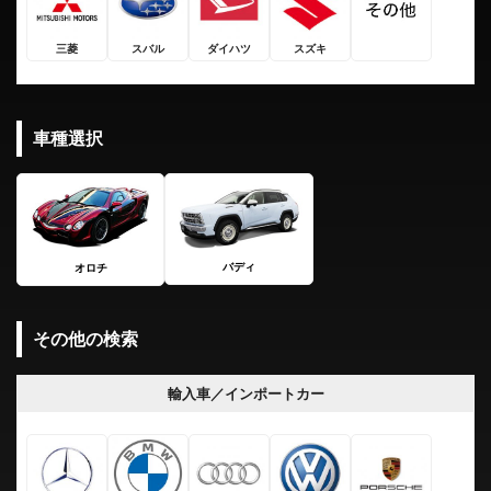
三菱
スバル
ダイハツ
スズキ
車種選択
バディ
オロチ
その他の検索
輸入車／インポートカー