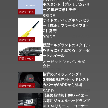
ホスタンド【プレミアムシリ
ーズ 織戸茉彩】発売！
商品サービス
BRIDE
2026/08/04
サイドエアバッグキャンセラ
ー【純正カプラータイプB・
C】発売!!
BRIDE
2026/07/31
商品サービス
新型エルグランドのスタイル
をさらに引き立てる、オーゼ
ットホイール
商品サービス
オーゼットジャパン株式
会社
2026/07/29
抜群のフィッティング！
GR86/BRZ専用ヘッドレスト
カバーがSARDから登場
商品サービス
SARD
2026/07/28
【新製品情報】9型ハイエー
ス専用ジュエルヘッドランプ
ULTRAリリース！ コーナー