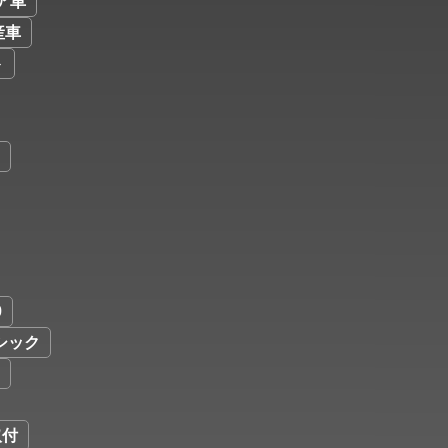
ア車
産車
ト
9
シック
取付