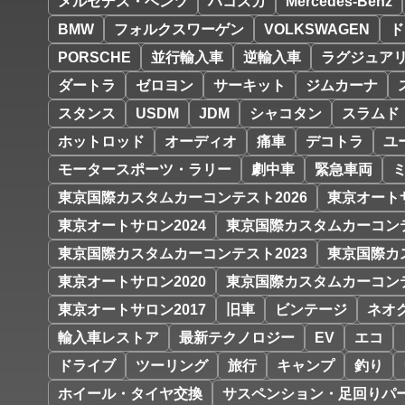
メルセデス・ベンツ
ハコスカ
Mercedes-Benz
BMW
フォルクスワーゲン
VOLKSWAGEN
ド
PORSCHE
並行輸入車
逆輸入車
ラグジュア
ダートラ
ゼロヨン
サーキット
ジムカーナ
スタンス
USDM
JDM
シャコタン
スラムド
ホットロッド
オーディオ
痛車
デコトラ
ユ
モータースポーツ・ラリー
劇中車
緊急車両
東京国際カスタムカーコンテスト2026
東京オートサ
東京オートサロン2024
東京国際カスタムカーコンテ
東京国際カスタムカーコンテスト2023
東京国際カ
東京オートサロン2020
東京国際カスタムカーコンテ
東京オートサロン2017
旧車
ビンテージ
ネオ
輸入車レストア
最新テクノロジー
EV
エコ
ドライブ
ツーリング
旅行
キャンプ
釣り
ホイール・タイヤ交換
サスペンション・足回りパ