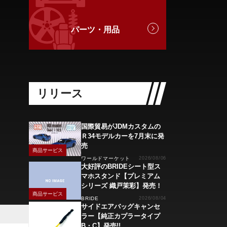
パーツ・用品
リリース
国際貿易がJDMカスタムの
Ｒ34モデルカーを7月末に発
売
商品サービス
ワールドマーケット
2026/08/06
大好評のBRIDEシート型ス
マホスタンド【プレミアム
シリーズ 織戸茉彩】発売！
商品サービス
BRIDE
2026/08/04
サイドエアバッグキャンセ
ラー【純正カプラータイプ
B・C】発売!!