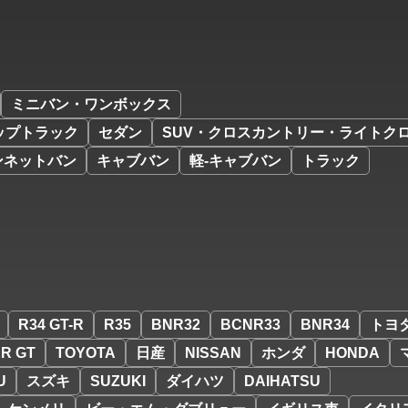
ミニバン・ワンボックス
ップトラック
セダン
SUV・クロスカントリー・ライトク
ンネットバン
キャブバン
軽-キャブバン
トラック
R34 GT-R
R35
BNR32
BCNR33
BNR34
トヨ
R GT
TOYOTA
日産
NISSAN
ホンダ
HONDA
U
スズキ
SUZUKI
ダイハツ
DAIHATSU