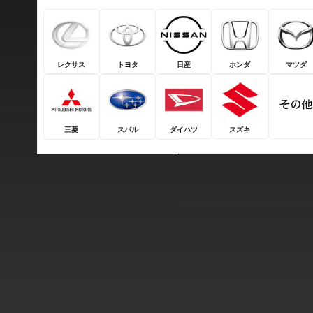
レクサス
トヨタ
日産
ホンダ
マツダ
三菱
スバル
ダイハツ
スズキ