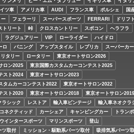
ケンメリ
ビー・エム・ダブリュー
イギリス車
イタリ
イツ車
アメリカ車
AUDI
フランス車
ポルシェ
国
リー
フェラーリ
スーパースポーツ
FERRARI
ドリフ
ストリート
峠
クロスカントリー
スポコン
ヘラフラ
ラグジュアリー
VIP
ローライダー
ハイドロ
ーロ
バニング
アップスタイル
レプリカ
スーパーカー
ミリタリー
ロータリー
東京オートサロン2026
ロン2025
東京国際カスタムカーコンテスト2025
スト2024
東京オートサロン2023
スタムカーコンテスト2022
東京オートサロン2022
スト2020
東京オートサロン2018
東京オートサロン201
クラシック
レストア
輸入車ビンテージ
輸入車ネオクラ
コネクティッド
カーシェア
キャンピングカー
トランポ
ウインタースポーツ
マリンスポーツ
登山
ーツ取付
ミッション・駆動系パーツ取付
吸排気系パーツ