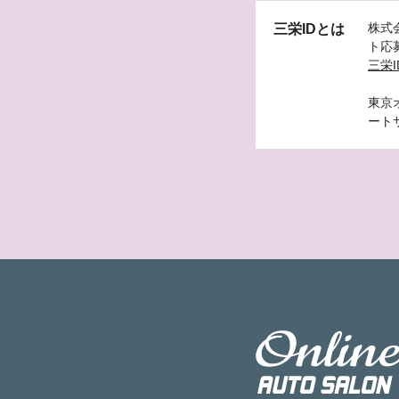
株式
三栄IDとは
ト応
三栄I
東京
ート