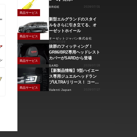
BRIDE
2026/07/31
商品サービス
新型エルグランドのスタイ
ルをさらに引き立てる、オ
ーゼットホイール
商品サービス
オーゼットジャパン株式会社
2026/07/29
抜群のフィッティング！
GR86/BRZ専用ヘッドレスト
カバーがSARDから登場
ン
商品サービス
SARD
2026/07/28
【新製品情報】9型ハイエー
ス専用ジュエルヘッドラン
プULTRAリリース！ コーナ
ーリングランプ、キーレス
商品サービス
Valenti Japan
2026/07/27
操作でモーション点灯機能
付き！