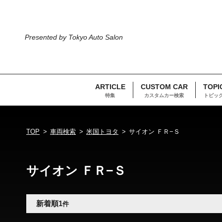
Presented by Tokyo Auto Salon
ARTICLE
CUSTOM CAR
TOPI
特集
カスタムカー検索
トピッ
TOP
車両検索
米国トヨタ
サイオン ＦＲ−Ｓ
サイオン ＦＲ−Ｓ
新着順
1
件