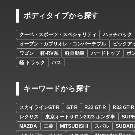
ボディタイプから探す
クーペ・スポーツ・スペシャリティ
ハッチバック
オープン・カブリオレ・コンバーチブル
ピックア
ワゴン
軽-RV系
軽自動車
ハードトップ
ボ
軽-トラック
バス
キーワードから探す
スカイラインGT-R
GT-R
R32 GT-R
R33 GT-R
レクサス
東京オートサロン2023 ホンダ車
SUPE
MAZDA
三菱
MITSUBISHI
スバル
SUBAR