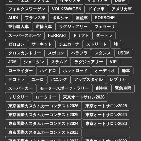
ビー・エム・ダブリュー
イギリス車
イタリア車
BMW
フォルクスワーゲン
VOLKSWAGEN
ドイツ車
アメリカ車
AUDI
フランス車
ポルシェ
国産車
PORSCHE
並行輸入車
逆輸入車
ラグジュアリー
フェラーリ
スーパースポーツ
FERRARI
ドリフト
ダートラ
ゼロヨン
サーキット
ジムカーナ
ストリート
峠
クロスカントリー
スポコン
ヘラフラ
スタンス
USDM
JDM
シャコタン
スラムド
ラグジュアリー
VIP
ローライダー
ハイドロ
ホットロッド
オーディオ
痛車
デコトラ
ユーロ
バニング
アップスタイル
レプリカ
スーパーカー
モータースポーツ・ラリー
劇中車
緊急車両
ミリタリー
ロータリー
東京オートサロン2026
東京国際カスタムカーコンテスト2026
東京オートサロン2025
東京国際カスタムカーコンテスト2025
東京オートサロン2024
東京国際カスタムカーコンテスト2024
東京オートサロン2023
東京国際カスタムカーコンテスト2023