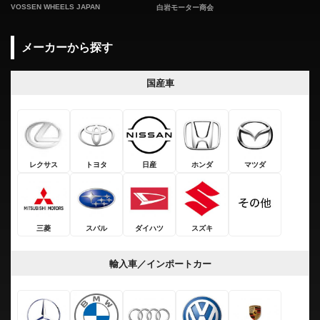
VOSSEN WHEELS JAPAN
白岩モーター商会
メーカーから探す
国産車
レクサス
トヨタ
日産
ホンダ
マツダ
三菱
スバル
ダイハツ
スズキ
輸入車／インポートカー