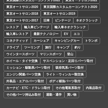
東京国際カスタムカーコンテスト2022
東京オートサロン2022
東京オートサロン2020
東京国際カスタムカーコンテスト2020
東京オートサロン2018
東京オートサロン2019
東京オートサロン2017
旧車
ビンテージ
ネオクラシック
レストア
輸入車ビンテージ
輸入車ネオクラシック
輸入車レストア
最新テクノロジー
EV
エコ
コネクティッド
カーシェア
キャンピングカー
トランポ
ドライブ
ツーリング
旅行
キャンプ
釣り
ウインタースポーツ
マリンスポーツ
登山
ホイール・タイヤ交換
サスペンション・足回りパーツ取付
ミッション・駆動系パーツ取付
吸排気系パーツ取付
エンジン関連パーツ交換
ライト・ウィンカー類交換
外装品・エアロパーツ取付
ボディ補強パーツ取付
カーナビ・ETC・ドラレコ取付
その他電装系取付
内装品取付
その他パーツ持込み取付
通勤・通学
買い物