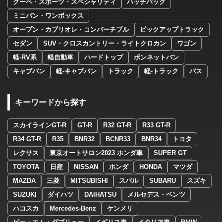
クーペ・スポーツ・スペシャリティ
ハッチバック
ミニバン・ワンボックス
オープン・カブリオレ・コンバーチブル
ピックアップトラック
セダン
SUV・クロスカントリー・ライトクロカン
ワゴン
軽-RV系
軽自動車
ハードトップ
ボンネットバン
キャブバン
軽-キャブバン
トラック
軽-トラック
バス
キーワードから探す
スカイラインGT-R
GT-R
R32 GT-R
R33 GT-R
R34 GT-R
R35
BNR32
BCNR33
BNR34
トヨタ
レクサス
東京オートサロン2023 ホンダ車
SUPER GT
TOYOTA
日産
NISSAN
ホンダ
HONDA
マツダ
MAZDA
三菱
MITSUBISHI
スバル
SUBARU
スズキ
SUZUKI
ダイハツ
DAIHATSU
メルセデス・ベンツ
ハコスカ
Mercedes-Benz
ケンメリ