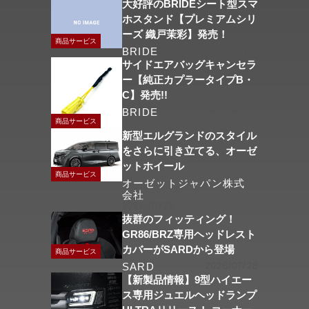
大好評のBRIDEシート型スマ
ホスタンド【プレミアムシリ
ーズ 織戸茉彩】発売！
商品サービス
BRIDE
2026/08/04
サイドエアバッグキャンセラ
ー【純正カプラータイプB・
C】発売!!
BRIDE
2026/07/31
商品サービス
新型エルグランドのスタイル
をさらに引き立てる、オーゼ
ットホイール
商品サービス
オーゼットジャパン株式
会社
2026/07/29
抜群のフィッティング！
GR86/BRZ専用ヘッドレスト
カバーがSARDから登場
商品サービス
SARD
2026/07/28
【新製品情報】9型ハイエー
ス専用ジュエルヘッドランプ