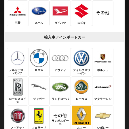
三菱
スバル
ダイハツ
スズキ
輸入車／インポートカー
メルセデス・
ＢＭＷ
アウディ
フォルクスワ
ポルシェ
ベンツ
ーゲン
ロールスロイ
ジャガー
ランドローバ
ロータス
マクラーレン
ス
ー
ランボルギー
ニ
フィアット
フェラーリ
ルノー
シボレー