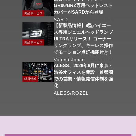
GR86/BRZ専用ヘッドレスト
カバーがSARDから登場
商品サービス
SARD
2026/07/28
【新製品情報】9型ハイエー
ス専用ジュエルヘッドランプ
ULTRAリリース！ コーナー
商品サービス
リングランプ、キーレス操作
でモーション点灯機能付き！
Valenti Japan
2026/07/27
ALESS、2026年8月に東京・
渋谷オフィスを開設 首都圏
での営業・情報発信体制を強
経営情報
化
ALESS/ROZEL
2026/07/25