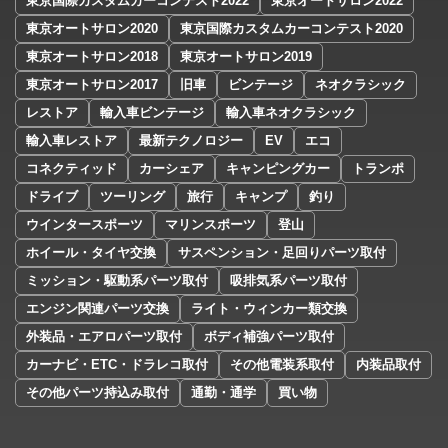
東京国際カスタムカーコンテスト2022
東京オートサロン2022
東京オートサロン2020
東京国際カスタムカーコンテスト2020
東京オートサロン2018
東京オートサロン2019
東京オートサロン2017
旧車
ビンテージ
ネオクラシック
レストア
輸入車ビンテージ
輸入車ネオクラシック
輸入車レストア
最新テクノロジー
EV
エコ
コネクティッド
カーシェア
キャンピングカー
トランポ
ドライブ
ツーリング
旅行
キャンプ
釣り
ウインタースポーツ
マリンスポーツ
登山
ホイール・タイヤ交換
サスペンション・足回りパーツ取付
ミッション・駆動系パーツ取付
吸排気系パーツ取付
エンジン関連パーツ交換
ライト・ウィンカー類交換
外装品・エアロパーツ取付
ボディ補強パーツ取付
カーナビ・ETC・ドラレコ取付
その他電装系取付
内装品取付
その他パーツ持込み取付
通勤・通学
買い物