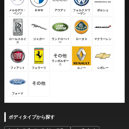
メルセデス・
ＢＭＷ
アウディ
フォルクスワ
ポルシェ
ベンツ
ーゲン
ロールスロイ
ジャガー
ランドローバ
ロータス
マクラーレン
ス
ー
ランボルギー
ニ
フィアット
フェラーリ
ルノー
シボレー
フォード
ボディタイプから探す