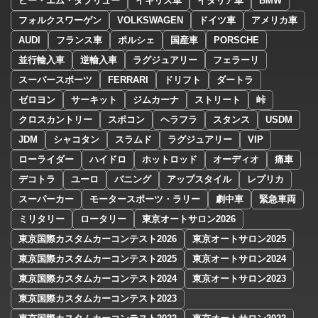
ビー・エム・ダブリュー
イギリス車
イタリア車
BMW
フォルクスワーゲン
VOLKSWAGEN
ドイツ車
アメリカ車
AUDI
フランス車
ポルシェ
国産車
PORSCHE
並行輸入車
逆輸入車
ラグジュアリー
フェラーリ
スーパースポーツ
FERRARI
ドリフト
ダートラ
ゼロヨン
サーキット
ジムカーナ
ストリート
峠
クロスカントリー
スポコン
ヘラフラ
スタンス
USDM
JDM
シャコタン
スラムド
ラグジュアリー
VIP
ローライダー
ハイドロ
ホットロッド
オーディオ
痛車
デコトラ
ユーロ
バニング
アップスタイル
レプリカ
スーパーカー
モータースポーツ・ラリー
劇中車
緊急車両
ミリタリー
ロータリー
東京オートサロン2026
東京国際カスタムカーコンテスト2026
東京オートサロン2025
東京国際カスタムカーコンテスト2025
東京オートサロン2024
東京国際カスタムカーコンテスト2024
東京オートサロン2023
東京国際カスタムカーコンテスト2023