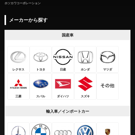
ホソカワコーポレーション
メーカーから探す
国産車
レクサス
トヨタ
日産
ホンダ
マツダ
三菱
スバル
ダイハツ
スズキ
輸入車／インポートカー