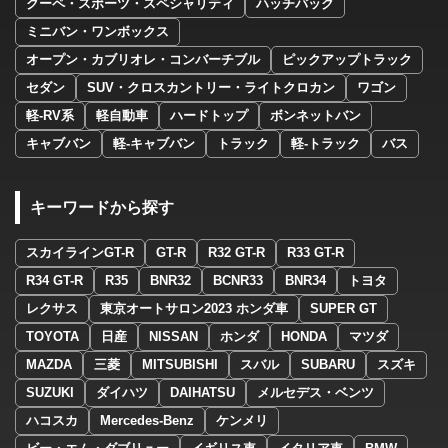
クーペ・スポーツ・スペシャリティ
ハッチバック
ミニバン・ワンボックス
オープン・カブリオレ・コンバーチブル
ピックアップトラック
セダン
SUV・クロスカントリー・ライトクロカン
ワゴン
軽-RV系
軽自動車
ハードトップ
ボンネットバン
キャブバン
軽-キャブバン
トラック
軽-トラック
バス
キーワードから探す
スカイラインGT-R
GT-R
R32 GT-R
R33 GT-R
R34 GT-R
R35
BNR32
BCNR33
BNR34
トヨタ
レクサス
東京オートサロン2023 ホンダ車
SUPER GT
TOYOTA
日産
NISSAN
ホンダ
HONDA
マツダ
MAZDA
三菱
MITSUBISHI
スバル
SUBARU
スズキ
SUZUKI
ダイハツ
DAIHATSU
メルセデス・ベンツ
ハコスカ
Mercedes-Benz
ケンメリ