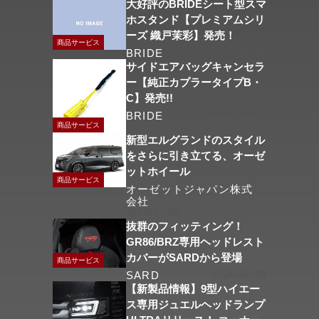
大好評のBRIDEシート型スマ
ホスタンド【プレミアムシリ
ーズ 織戸茉彩】発売！
商品サービス
BRIDE
2026/08/04
サイドエアバッグキャンセラ
ー【純正カプラータイプB・
C】発売!!
BRIDE
2026/07/31
商品サービス
新型エルグランドのスタイル
をさらに引き立てる、オーゼ
ットホイール
商品サービス
オーゼットジャパン株式
会社
2026/07/29
抜群のフィッティング！
GR86/BRZ専用ヘッドレスト
カバーがSARDから登場
商品サービス
SARD
2026/07/28
【新製品情報】9型ハイエー
ス専用ジュエルヘッドランプ