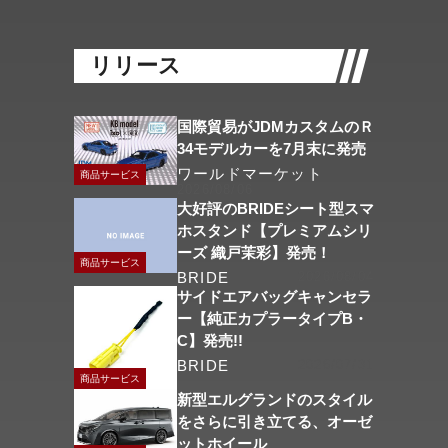
リリース
国際貿易がJDMカスタムのＲ
34モデルカーを7月末に発売
ワールドマーケット
商品サービス
2026/08/06
大好評のBRIDEシート型スマ
ホスタンド【プレミアムシリ
ーズ 織戸茉彩】発売！
商品サービス
BRIDE
2026/08/04
サイドエアバッグキャンセラ
ー【純正カプラータイプB・
C】発売!!
BRIDE
2026/07/31
商品サービス
新型エルグランドのスタイル
をさらに引き立てる、オーゼ
ットホイール