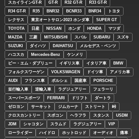
スカイラインGT-R
GT-R
R32 GT-R
R33 GT-R
R34 GT-R
R35
BNR32
BCNR33
BNR34
トヨタ
レクサス
東京オートサロン2023 ホンダ車
SUPER GT
TOYOTA
日産
NISSAN
ホンダ
HONDA
マツダ
MAZDA
三菱
MITSUBISHI
スバル
SUBARU
スズキ
SUZUKI
ダイハツ
DAIHATSU
メルセデス・ベンツ
ハコスカ
Mercedes-Benz
ケンメリ
ビー・エム・ダブリュー
イギリス車
イタリア車
BMW
フォルクスワーゲン
VOLKSWAGEN
ドイツ車
アメリカ車
AUDI
フランス車
ポルシェ
国産車
PORSCHE
並行輸入車
逆輸入車
ラグジュアリー
フェラーリ
スーパースポーツ
FERRARI
ドリフト
ダートラ
ゼロヨン
サーキット
ジムカーナ
ストリート
峠
クロスカントリー
スポコン
ヘラフラ
スタンス
USDM
JDM
シャコタン
スラムド
ラグジュアリー
VIP
ローライダー
ハイドロ
ホットロッド
オーディオ
痛車