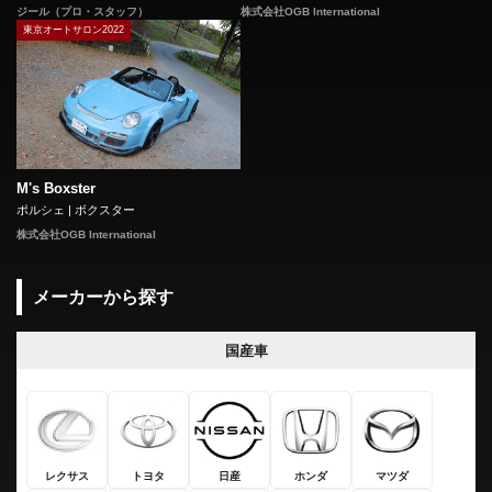
株式会社OGB International
ジール（プロ・スタッフ）
東京オートサロン2022
M's Boxster
ポルシェ | ボクスター
株式会社OGB International
メーカーから探す
国産車
レクサス
トヨタ
日産
ホンダ
マツダ