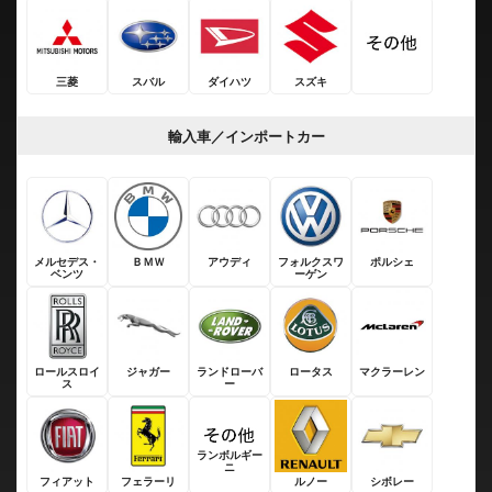
三菱
スバル
ダイハツ
スズキ
輸入車／インポートカー
メルセデス・
ＢＭＷ
アウディ
フォルクスワ
ポルシェ
ベンツ
ーゲン
ロールスロイ
ジャガー
ランドローバ
ロータス
マクラーレン
ス
ー
ランボルギー
ニ
フィアット
フェラーリ
ルノー
シボレー