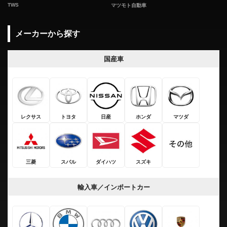
TWS
マツモト自動車
メーカーから探す
国産車
レクサス
トヨタ
日産
ホンダ
マツダ
三菱
スバル
ダイハツ
スズキ
輸入車／インポートカー