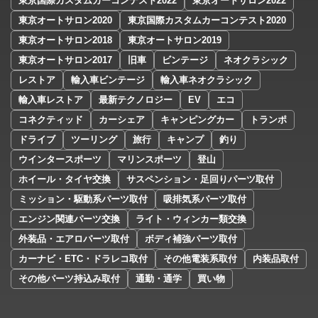
東京国際カスタムカーコンテスト2022
東京オートサロン2022
東京オートサロン2020
東京国際カスタムカーコンテスト2020
東京オートサロン2018
東京オートサロン2019
東京オートサロン2017
旧車
ビンテージ
ネオクラシック
レストア
輸入車ビンテージ
輸入車ネオクラシック
輸入車レストア
最新テクノロジー
EV
エコ
コネクティッド
カーシェア
キャンピングカー
トランポ
ドライブ
ツーリング
旅行
キャンプ
釣り
ウインタースポーツ
マリンスポーツ
登山
ホイール・タイヤ交換
サスペンション・足回りパーツ取付
ミッション・駆動系パーツ取付
吸排気系パーツ取付
エンジン関連パーツ交換
ライト・ウィンカー類交換
外装品・エアロパーツ取付
ボディ補強パーツ取付
カーナビ・ETC・ドラレコ取付
その他電装系取付
内装品取付
その他パーツ持込み取付
通勤・通学
買い物