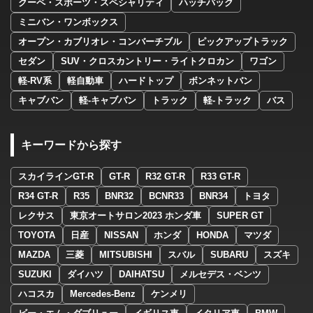
クーペ・スポーツ・スペシャリティ
ハッチバック
ミニバン・ワンボックス
オープン・カブリオレ・コンバーチブル
ピックアップトラック
セダン
SUV・クロスカントリー・ライトクロカン
ワゴン
軽-RV系
軽自動車
ハードトップ
ボンネットバン
キャブバン
軽-キャブバン
トラック
軽-トラック
バス
キーワードから探す
スカイラインGT-R
GT-R
R32 GT-R
R33 GT-R
R34 GT-R
R35
BNR32
BCNR33
BNR34
トヨタ
レクサス
東京オートサロン2023 ホンダ車
SUPER GT
TOYOTA
日産
NISSAN
ホンダ
HONDA
マツダ
MAZDA
三菱
MITSUBISHI
スバル
SUBARU
スズキ
SUZUKI
ダイハツ
DAIHATSU
メルセデス・ベンツ
ハコスカ
Mercedes-Benz
ケンメリ