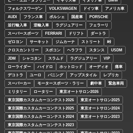
ビー・エム・ダブリュー
イギリス車
イタリア車
BMW
フォルクスワーゲン
VOLKSWAGEN
ドイツ車
アメリカ車
AUDI
フランス車
ポルシェ
国産車
PORSCHE
並行輸入車
逆輸入車
ラグジュアリー
フェラーリ
スーパースポーツ
FERRARI
ドリフト
ダートラ
ゼロヨン
サーキット
ジムカーナ
ストリート
峠
クロスカントリー
スポコン
ヘラフラ
スタンス
USDM
JDM
シャコタン
スラムド
ラグジュアリー
VIP
ローライダー
ハイドロ
ホットロッド
オーディオ
痛車
デコトラ
ユーロ
バニング
アップスタイル
レプリカ
スーパーカー
モータースポーツ・ラリー
劇中車
緊急車両
ミリタリー
ロータリー
東京オートサロン2026
東京国際カスタムカーコンテスト2026
東京オートサロン2025
東京国際カスタムカーコンテスト2025
東京オートサロン2024
東京国際カスタムカーコンテスト2024
東京オートサロン2023
東京国際カスタムカーコンテスト2023