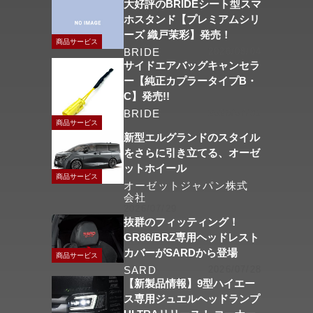
大好評のBRIDEシート型スマ
ホスタンド【プレミアムシリ
ーズ 織戸茉彩】発売！
商品サービス
BRIDE
2026/08/04
サイドエアバッグキャンセラ
ー【純正カプラータイプB・
C】発売!!
BRIDE
2026/07/31
商品サービス
新型エルグランドのスタイル
をさらに引き立てる、オーゼ
ットホイール
商品サービス
オーゼットジャパン株式
会社
2026/07/29
抜群のフィッティング！
GR86/BRZ専用ヘッドレスト
カバーがSARDから登場
商品サービス
SARD
2026/07/28
【新製品情報】9型ハイエー
ス専用ジュエルヘッドランプ