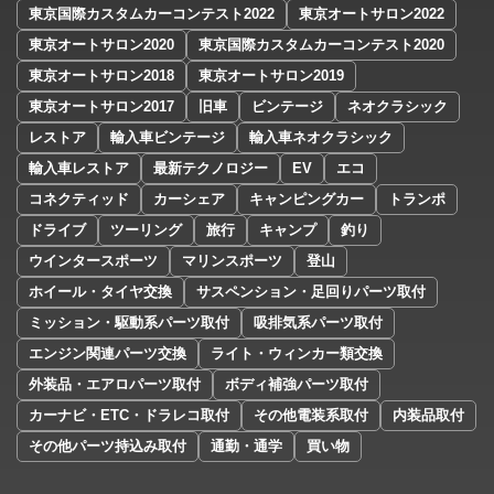
東京国際カスタムカーコンテスト2022
東京オートサロン2022
東京オートサロン2020
東京国際カスタムカーコンテスト2020
東京オートサロン2018
東京オートサロン2019
東京オートサロン2017
旧車
ビンテージ
ネオクラシック
レストア
輸入車ビンテージ
輸入車ネオクラシック
輸入車レストア
最新テクノロジー
EV
エコ
コネクティッド
カーシェア
キャンピングカー
トランポ
ドライブ
ツーリング
旅行
キャンプ
釣り
ウインタースポーツ
マリンスポーツ
登山
ホイール・タイヤ交換
サスペンション・足回りパーツ取付
ミッション・駆動系パーツ取付
吸排気系パーツ取付
エンジン関連パーツ交換
ライト・ウィンカー類交換
外装品・エアロパーツ取付
ボディ補強パーツ取付
カーナビ・ETC・ドラレコ取付
その他電装系取付
内装品取付
その他パーツ持込み取付
通勤・通学
買い物