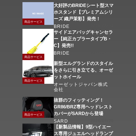
大好評のBRIDEシート型スマ
ホスタンド【プレミアムシリ
ーズ 織戸茉彩】発売！
商品サービス
BRIDE
2026/08/04
サイドエアバッグキャンセラ
ー【純正カプラータイプB・
C】発売!!
BRIDE
2026/07/31
商品サービス
新型エルグランドのスタイル
をさらに引き立てる、オーゼ
ットホイール
商品サービス
オーゼットジャパン株式
会社
2026/07/29
抜群のフィッティング！
GR86/BRZ専用ヘッドレスト
カバーがSARDから登場
商品サービス
SARD
2026/07/28
【新製品情報】9型ハイエー
ス専用ジュエルヘッドランプ