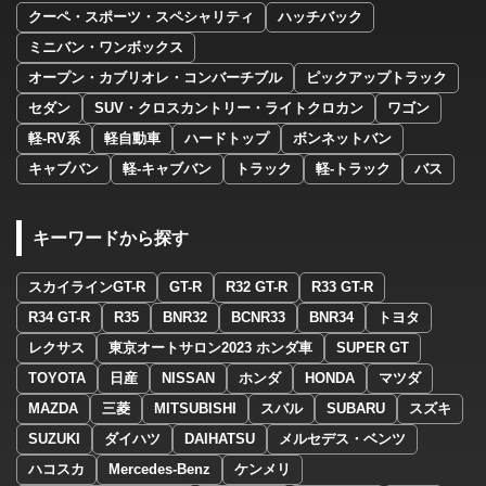
クーペ・スポーツ・スペシャリティ
ハッチバック
ミニバン・ワンボックス
オープン・カブリオレ・コンバーチブル
ピックアップトラック
セダン
SUV・クロスカントリー・ライトクロカン
ワゴン
軽-RV系
軽自動車
ハードトップ
ボンネットバン
キャブバン
軽-キャブバン
トラック
軽-トラック
バス
キーワードから探す
スカイラインGT-R
GT-R
R32 GT-R
R33 GT-R
R34 GT-R
R35
BNR32
BCNR33
BNR34
トヨタ
レクサス
東京オートサロン2023 ホンダ車
SUPER GT
TOYOTA
日産
NISSAN
ホンダ
HONDA
マツダ
MAZDA
三菱
MITSUBISHI
スバル
SUBARU
スズキ
SUZUKI
ダイハツ
DAIHATSU
メルセデス・ベンツ
ハコスカ
Mercedes-Benz
ケンメリ