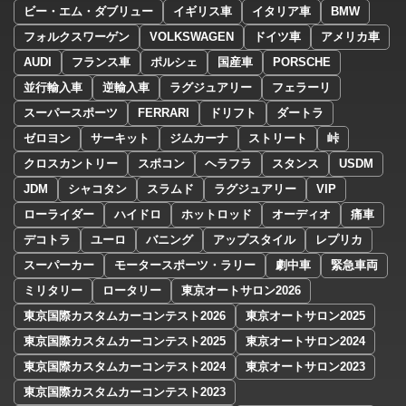
ビー・エム・ダブリュー
イギリス車
イタリア車
BMW
フォルクスワーゲン
VOLKSWAGEN
ドイツ車
アメリカ車
AUDI
フランス車
ポルシェ
国産車
PORSCHE
並行輸入車
逆輸入車
ラグジュアリー
フェラーリ
スーパースポーツ
FERRARI
ドリフト
ダートラ
ゼロヨン
サーキット
ジムカーナ
ストリート
峠
クロスカントリー
スポコン
ヘラフラ
スタンス
USDM
JDM
シャコタン
スラムド
ラグジュアリー
VIP
ローライダー
ハイドロ
ホットロッド
オーディオ
痛車
デコトラ
ユーロ
バニング
アップスタイル
レプリカ
スーパーカー
モータースポーツ・ラリー
劇中車
緊急車両
ミリタリー
ロータリー
東京オートサロン2026
東京国際カスタムカーコンテスト2026
東京オートサロン2025
東京国際カスタムカーコンテスト2025
東京オートサロン2024
東京国際カスタムカーコンテスト2024
東京オートサロン2023
東京国際カスタムカーコンテスト2023