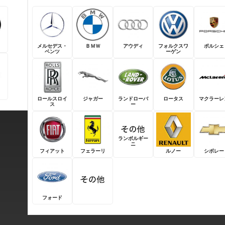
メルセデス・
ＢＭＷ
アウディ
フォルクスワ
ポルシェ
ベンツ
ーゲン
ロールスロイ
ジャガー
ランドローバ
ロータス
マクラーレ
ス
ー
ランボルギー
ニ
フィアット
フェラーリ
ルノー
シボレー
フォード