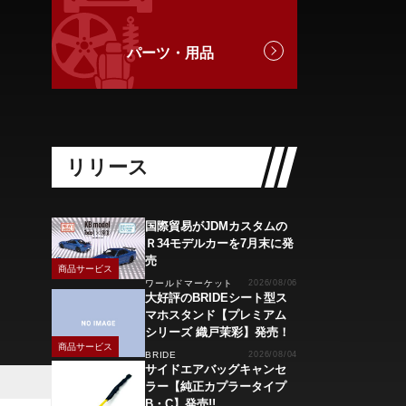
パーツ・用品
リリース
国際貿易がJDMカスタムの
Ｒ34モデルカーを7月末に発
売
商品サービス
ワールドマーケット
2026/08/06
大好評のBRIDEシート型ス
マホスタンド【プレミアム
シリーズ 織戸茉彩】発売！
商品サービス
BRIDE
2026/08/04
サイドエアバッグキャンセ
ラー【純正カプラータイプ
B・C】発売!!