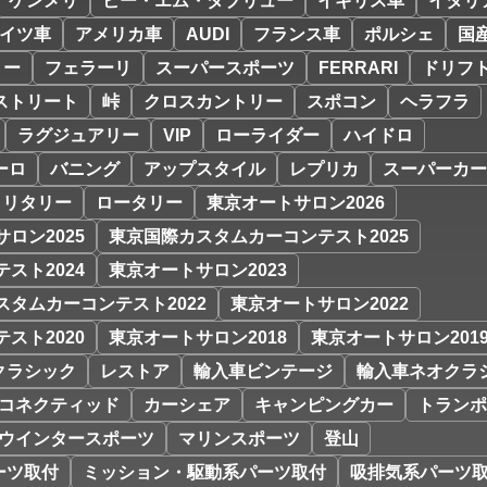
ケンメリ
ビー・エム・ダブリュー
イギリス車
イタリ
イツ車
アメリカ車
AUDI
フランス車
ポルシェ
国
リー
フェラーリ
スーパースポーツ
FERRARI
ドリフ
ストリート
峠
クロスカントリー
スポコン
ヘラフラ
ラグジュアリー
VIP
ローライダー
ハイドロ
ーロ
バニング
アップスタイル
レプリカ
スーパーカー
ミリタリー
ロータリー
東京オートサロン2026
ロン2025
東京国際カスタムカーコンテスト2025
スト2024
東京オートサロン2023
スタムカーコンテスト2022
東京オートサロン2022
スト2020
東京オートサロン2018
東京オートサロン201
クラシック
レストア
輸入車ビンテージ
輸入車ネオクラ
コネクティッド
カーシェア
キャンピングカー
トランポ
ウインタースポーツ
マリンスポーツ
登山
ーツ取付
ミッション・駆動系パーツ取付
吸排気系パーツ