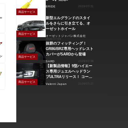
BRIDE
2026/07/31
商品サービス
新型エルグランドのスタイ
ルをさらに引き立てる、オ
ーゼットホイール
商品サービス
オーゼットジャパン株式会社
2026/07/29
抜群のフィッティング！
GR86/BRZ専用ヘッドレスト
カバーがSARDから登場
ン
商品サービス
SARD
2026/07/28
【新製品情報】9型ハイエー
ス専用ジュエルヘッドラン
プULTRAリリース！ コーナ
ーリングランプ、キーレス
商品サービス
Valenti Japan
2026/07/27
操作でモーション点灯機能
付き！