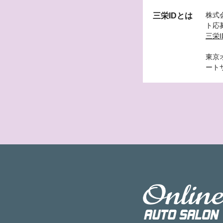
株式
三栄IDとは
ト応
三栄I
東京
ート