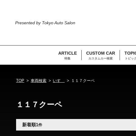
Presented by Tokyo Auto Salon
ARTICLE
CUSTOM CAR
TOPI
特集
カスタムカー検索
トピッ
TOP
車両検索
いすゞ
１１７クーペ
１１７クーペ
新着順
1
件