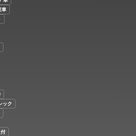
ア車
産車
ト
9
シック
取付