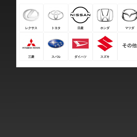
レクサス
トヨタ
日産
ホンダ
マツダ
三菱
スバル
ダイハツ
スズキ