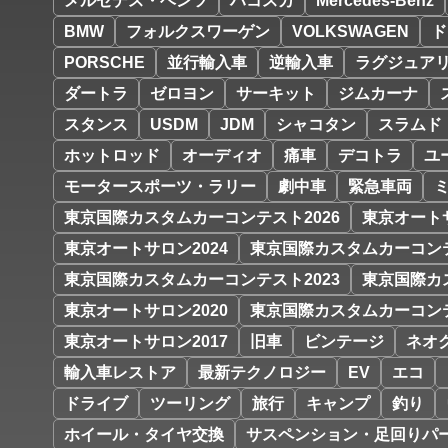
メルセデス・ベンツ
ハコスカ
Mercedes-Benz
BMW
フォルクスワーゲン
VOLKSWAGEN
ド
PORSCHE
並行輸入車
逆輸入車
ラグジュア
ダートラ
ゼロヨン
サーキット
ジムカーナ
スタンス
USDM
JDM
シャコタン
スラムド
ホットロッド
オーディオ
痛車
デコトラ
ユ
モータースポーツ・ラリー
劇中車
緊急車両
東京国際カスタムカーコンテスト2026
東京オートサ
東京オートサロン2024
東京国際カスタムカーコンテ
東京国際カスタムカーコンテスト2023
東京国際カ
東京オートサロン2020
東京国際カスタムカーコンテ
東京オートサロン2017
旧車
ビンテージ
ネオ
輸入車レストア
最新テクノロジー
EV
エコ
ドライブ
ツーリング
旅行
キャンプ
釣り
ホイール・タイヤ交換
サスペンション・足回りパ