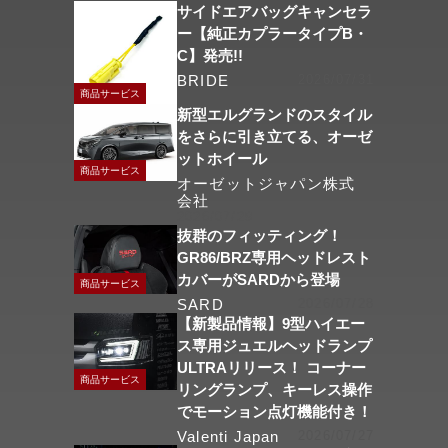
サイドエアバッグキャンセラ
ー【純正カプラータイプB・
C】発売!!
BRIDE
2026/07/31
商品サービス
新型エルグランドのスタイル
をさらに引き立てる、オーゼ
ットホイール
商品サービス
オーゼットジャパン株式
会社
2026/07/29
抜群のフィッティング！
GR86/BRZ専用ヘッドレスト
カバーがSARDから登場
商品サービス
SARD
2026/07/28
【新製品情報】9型ハイエー
ス専用ジュエルヘッドランプ
ULTRAリリース！ コーナー
商品サービス
リングランプ、キーレス操作
でモーション点灯機能付き！
Valenti Japan
2026/07/27