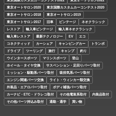
東京国際カスタムカーコンテスト2022
東京オートサロン2022
東京オートサロン2020
東京国際カスタムカーコンテスト2020
東京オートサロン2018
東京オートサロン2019
東京オートサロン2017
旧車
ビンテージ
ネオクラシック
レストア
輸入車ビンテージ
輸入車ネオクラシック
輸入車レストア
最新テクノロジー
EV
エコ
コネクティッド
カーシェア
キャンピングカー
トランポ
ドライブ
ツーリング
旅行
キャンプ
釣り
ウインタースポーツ
マリンスポーツ
登山
ホイール・タイヤ交換
サスペンション・足回りパーツ取付
ミッション・駆動系パーツ取付
吸排気系パーツ取付
エンジン関連パーツ交換
ライト・ウィンカー類交換
外装品・エアロパーツ取付
ボディ補強パーツ取付
カーナビ・ETC・ドラレコ取付
その他電装系取付
内装品取付
その他パーツ持込み取付
通勤・通学
買い物