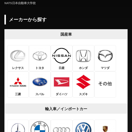
NATS日本自動車大学校
メーカーから探す
国産車
レクサス
トヨタ
日産
ホンダ
マツダ
三菱
スバル
ダイハツ
スズキ
輸入車／インポートカー