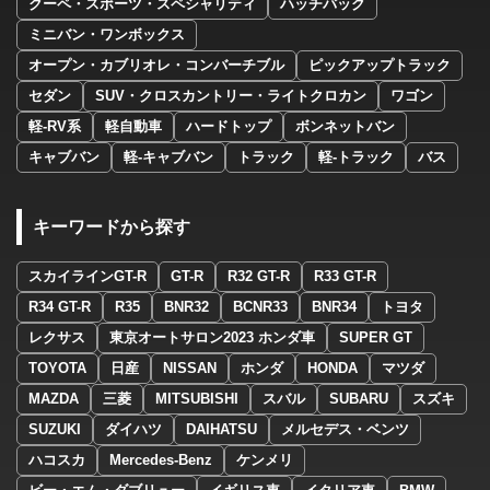
クーペ・スポーツ・スペシャリティ
ハッチバック
ミニバン・ワンボックス
オープン・カブリオレ・コンバーチブル
ピックアップトラック
セダン
SUV・クロスカントリー・ライトクロカン
ワゴン
軽-RV系
軽自動車
ハードトップ
ボンネットバン
キャブバン
軽-キャブバン
トラック
軽-トラック
バス
キーワードから探す
スカイラインGT-R
GT-R
R32 GT-R
R33 GT-R
R34 GT-R
R35
BNR32
BCNR33
BNR34
トヨタ
レクサス
東京オートサロン2023 ホンダ車
SUPER GT
TOYOTA
日産
NISSAN
ホンダ
HONDA
マツダ
MAZDA
三菱
MITSUBISHI
スバル
SUBARU
スズキ
SUZUKI
ダイハツ
DAIHATSU
メルセデス・ベンツ
ハコスカ
Mercedes-Benz
ケンメリ