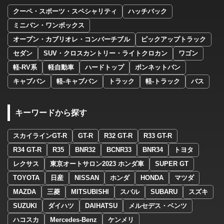
クーペ・スポーツ・スペシャリティ
ハッチバック
ミニバン・ワンボックス
オープン・カブリオレ・コンバーチブル
ピックアップトラック
セダン
SUV・クロスカントリー・ライトクロカン
ワゴン
軽-RV系
軽自動車
ハードトップ
ボンネットバン
キャブバン
軽-キャブバン
トラック
軽-トラック
バス
キーワードから探す
スカイラインGT-R
GT-R
R32 GT-R
R33 GT-R
R34 GT-R
R35
BNR32
BCNR33
BNR34
トヨタ
レクサス
東京オートサロン2023 ホンダ車
SUPER GT
TOYOTA
日産
NISSAN
ホンダ
HONDA
マツダ
MAZDA
三菱
MITSUBISHI
スバル
SUBARU
スズキ
SUZUKI
ダイハツ
DAIHATSU
メルセデス・ベンツ
ハコスカ
Mercedes-Benz
ケンメリ