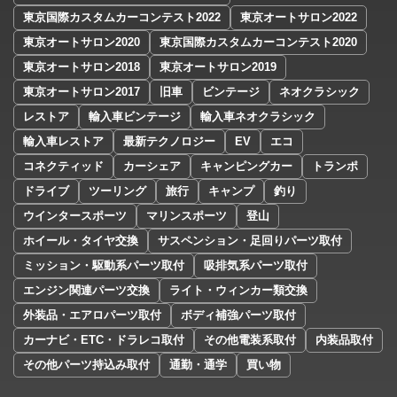
東京国際カスタムカーコンテスト2022
東京オートサロン2022
東京オートサロン2020
東京国際カスタムカーコンテスト2020
東京オートサロン2018
東京オートサロン2019
東京オートサロン2017
旧車
ビンテージ
ネオクラシック
レストア
輸入車ビンテージ
輸入車ネオクラシック
輸入車レストア
最新テクノロジー
EV
エコ
コネクティッド
カーシェア
キャンピングカー
トランポ
ドライブ
ツーリング
旅行
キャンプ
釣り
ウインタースポーツ
マリンスポーツ
登山
ホイール・タイヤ交換
サスペンション・足回りパーツ取付
ミッション・駆動系パーツ取付
吸排気系パーツ取付
エンジン関連パーツ交換
ライト・ウィンカー類交換
外装品・エアロパーツ取付
ボディ補強パーツ取付
カーナビ・ETC・ドラレコ取付
その他電装系取付
内装品取付
その他パーツ持込み取付
通勤・通学
買い物