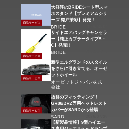
2026/08/06
大好評のBRIDEシート型スマ
ホスタンド【プレミアムシリ
ーズ 織戸茉彩】発売！
商品サービス
BRIDE
2026/08/04
サイドエアバッグキャンセラ
ー【純正カプラータイプB・
C】発売!!
BRIDE
2026/07/31
商品サービス
新型エルグランドのスタイル
をさらに引き立てる、オーゼ
ットホイール
商品サービス
オーゼットジャパン株式
会社
2026/07/29
抜群のフィッティング！
GR86/BRZ専用ヘッドレスト
カバーがSARDから登場
商品サービス
SARD
2026/07/28
【新製品情報】9型ハイエー
ス専用ジュエルヘッドランプ