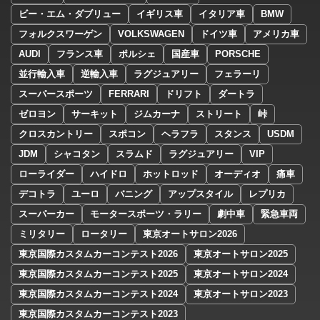
ビー・エム・ダブリュー
イギリス車
イタリア車
BMW
フォルクスワーゲン
VOLKSWAGEN
ドイツ車
アメリカ車
AUDI
フランス車
ポルシェ
国産車
PORSCHE
並行輸入車
逆輸入車
ラグジュアリー
フェラーリ
スーパースポーツ
FERRARI
ドリフト
ダートラ
ゼロヨン
サーキット
ジムカーナ
ストリート
峠
クロスカントリー
スポコン
ヘラフラ
スタンス
USDM
JDM
シャコタン
スラムド
ラグジュアリー
VIP
ローライダー
ハイドロ
ホットロッド
オーディオ
痛車
デコトラ
ユーロ
バニング
アップスタイル
レプリカ
スーパーカー
モータースポーツ・ラリー
劇中車
緊急車両
ミリタリー
ロータリー
東京オートサロン2026
東京国際カスタムカーコンテスト2026
東京オートサロン2025
東京国際カスタムカーコンテスト2025
東京オートサロン2024
東京国際カスタムカーコンテスト2024
東京オートサロン2023
東京国際カスタムカーコンテスト2023