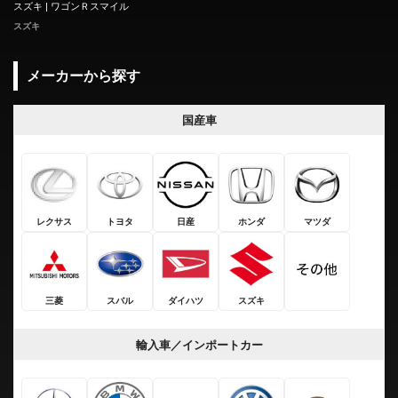
スズキ | ワゴンＲスマイル
スズキ
メーカーから探す
国産車
レクサス
トヨタ
日産
ホンダ
マツダ
三菱
スバル
ダイハツ
スズキ
輸入車／インポートカー