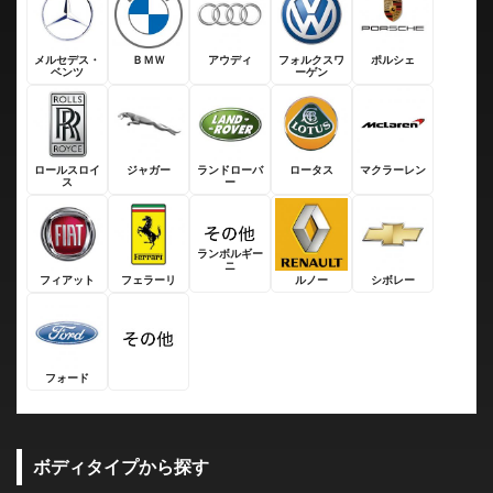
メルセデス・
ＢＭＷ
アウディ
フォルクスワ
ポルシェ
ベンツ
ーゲン
ロールスロイ
ジャガー
ランドローバ
ロータス
マクラーレン
ス
ー
ランボルギー
ニ
フィアット
フェラーリ
ルノー
シボレー
フォード
ボディタイプから探す