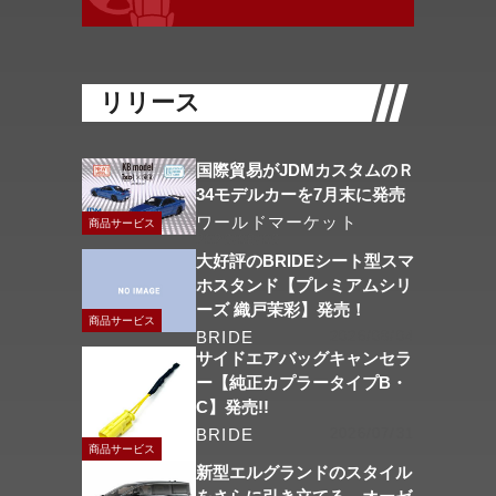
リリース
国際貿易がJDMカスタムのＲ
34モデルカーを7月末に発売
ワールドマーケット
商品サービス
2026/08/06
大好評のBRIDEシート型スマ
ホスタンド【プレミアムシリ
ーズ 織戸茉彩】発売！
商品サービス
BRIDE
2026/08/04
サイドエアバッグキャンセラ
ー【純正カプラータイプB・
C】発売!!
BRIDE
2026/07/31
商品サービス
新型エルグランドのスタイル