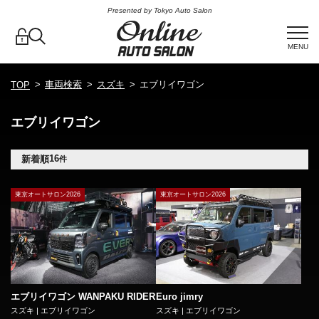
Presented by Tokyo Auto Salon
MENU
車両検索
スズキ
エブリイワゴン
TOP
エブリイワゴン
16
新着順
件
東京オートサロン2026
東京オートサロン2026
エブリイワゴン WANPAKU RIDER
Euro jimry
スズキ | エブリイワゴン
スズキ | エブリイワゴン