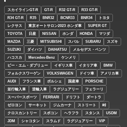
スカイラインGT-R
GT-R
R32 GT-R
R33 GT-R
R34 GT-R
R35
BNR32
BCNR33
BNR34
トヨタ
レクサス
東京オートサロン2023 ホンダ車
SUPER GT
TOYOTA
日産
NISSAN
ホンダ
HONDA
マツダ
MAZDA
三菱
MITSUBISHI
スバル
SUBARU
スズキ
SUZUKI
ダイハツ
DAIHATSU
メルセデス・ベンツ
ハコスカ
Mercedes-Benz
ケンメリ
ビー・エム・ダブリュー
イギリス車
イタリア車
BMW
フォルクスワーゲン
VOLKSWAGEN
ドイツ車
アメリカ車
AUDI
フランス車
ポルシェ
国産車
PORSCHE
並行輸入車
逆輸入車
ラグジュアリー
フェラーリ
スーパースポーツ
FERRARI
ドリフト
ダートラ
ゼロヨン
サーキット
ジムカーナ
ストリート
峠
クロスカントリー
スポコン
ヘラフラ
スタンス
USDM
JDM
シャコタン
スラムド
ラグジュアリー
VIP