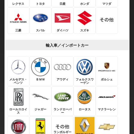
レクサス
トヨタ
日産
ホンダ
マツダ
三菱
スバル
ダイハツ
スズキ
輸入車／インポートカー
メルセデス・
ＢＭＷ
アウディ
フォルクスワ
ポルシェ
ベンツ
ーゲン
ロールスロイ
ジャガー
ランドローバ
ロータス
マクラーレン
ス
ー
ランボルギー