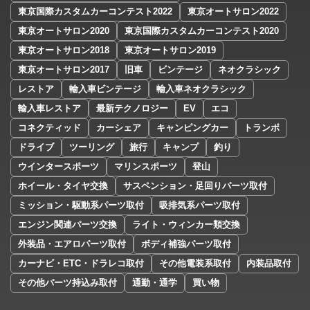
東京国際カスタムカーコンテスト2022
東京オートサロン2022
東京オートサロン2020
東京国際カスタムカーコンテスト2020
東京オートサロン2018
東京オートサロン2019
東京オートサロン2017
旧車
ビンテージ
ネオクラシック
レストア
輸入車ビンテージ
輸入車ネオクラシック
輸入車レストア
最新テクノロジー
EV
エコ
コネクティッド
カーシェア
キャンピングカー
トランポ
ドライブ
ツーリング
旅行
キャンプ
釣り
ウインタースポーツ
マリンスポーツ
登山
ホイール・タイヤ交換
サスペンション・足回りパーツ取付
ミッション・駆動系パーツ取付
吸排気系パーツ取付
エンジン関連パーツ交換
ライト・ウィンカー類交換
外装品・エアロパーツ取付
ボディ補強パーツ取付
カーナビ・ETC・ドラレコ取付
その他電装系取付
内装品取付
その他パーツ持込み取付
通勤・通学
買い物