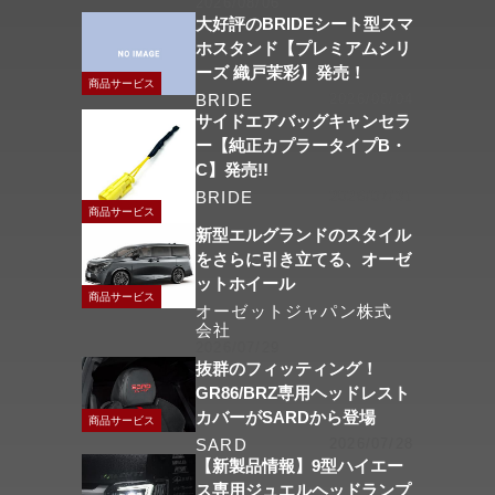
2026/08/06
大好評のBRIDEシート型スマ
ホスタンド【プレミアムシリ
ーズ 織戸茉彩】発売！
商品サービス
BRIDE
2026/08/04
サイドエアバッグキャンセラ
ー【純正カプラータイプB・
C】発売!!
BRIDE
2026/07/31
商品サービス
新型エルグランドのスタイル
をさらに引き立てる、オーゼ
ットホイール
商品サービス
オーゼットジャパン株式
会社
2026/07/29
抜群のフィッティング！
GR86/BRZ専用ヘッドレスト
カバーがSARDから登場
商品サービス
SARD
2026/07/28
【新製品情報】9型ハイエー
ス専用ジュエルヘッドランプ