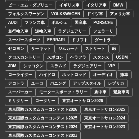
ビー・エム・ダブリュー
イギリス車
イタリア車
BMW
フォルクスワーゲン
VOLKSWAGEN
ドイツ車
アメリカ車
AUDI
フランス車
ポルシェ
国産車
PORSCHE
並行輸入車
逆輸入車
ラグジュアリー
フェラーリ
スーパースポーツ
FERRARI
ドリフト
ダートラ
ゼロヨン
サーキット
ジムカーナ
ストリート
峠
クロスカントリー
スポコン
ヘラフラ
スタンス
USDM
JDM
シャコタン
スラムド
ラグジュアリー
VIP
ローライダー
ハイドロ
ホットロッド
オーディオ
痛車
デコトラ
ユーロ
バニング
アップスタイル
レプリカ
スーパーカー
モータースポーツ・ラリー
劇中車
緊急車両
ミリタリー
ロータリー
東京オートサロン2026
東京国際カスタムカーコンテスト2026
東京オートサロン2025
東京国際カスタムカーコンテスト2025
東京オートサロン2024
東京国際カスタムカーコンテスト2024
東京オートサロン2023
東京国際カスタムカーコンテスト2023