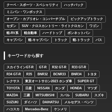
クーペ・スポーツ・スペシャリティ
ハッチバック
ミニバン・ワンボックス
オープン・カブリオレ・コンバーチブル
ピックアップトラック
セダン
SUV・クロスカントリー・ライトクロカン
ワゴン
軽-RV系
軽自動車
ハードトップ
ボンネットバン
キャブバン
軽-キャブバン
トラック
軽-トラック
バス
キーワードから探す
スカイラインGT-R
GT-R
R32 GT-R
R33 GT-R
R34 GT-R
R35
BNR32
BCNR33
BNR34
トヨタ
レクサス
東京オートサロン2023 ホンダ車
SUPER GT
TOYOTA
日産
NISSAN
ホンダ
HONDA
マツダ
MAZDA
三菱
MITSUBISHI
スバル
SUBARU
スズキ
SUZUKI
ダイハツ
DAIHATSU
メルセデス・ベンツ
ハコスカ
Mercedes-Benz
ケンメリ