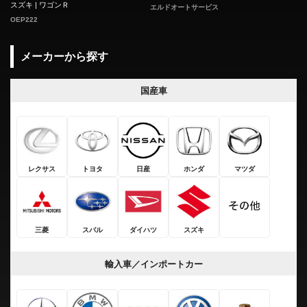
スズキ | ワゴンＲ
エルドオートサービス
OEP222
メーカーから探す
国産車
レクサス
トヨタ
日産
ホンダ
マツダ
三菱
スバル
ダイハツ
スズキ
輸入車／インポートカー