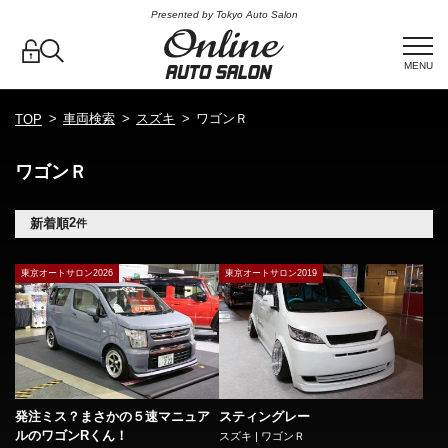
Presented by Tokyo Auto Salon
MENU
車両検索
スズキ
ワゴンＲ
TOP
ワゴンＲ
2
新着順
件
東京オートサロン2026
東京オートサロン2019
発注ミス？まさかの５速マニュア
スティングレー
ルのワゴンRくん！
スズキ | ワゴンＲ