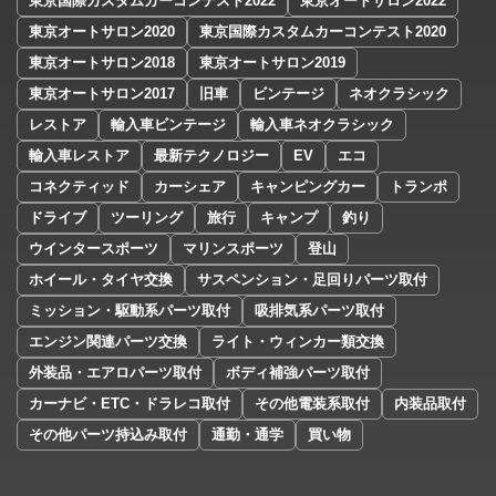
東京国際カスタムカーコンテスト2022
東京オートサロン2022
東京オートサロン2020
東京国際カスタムカーコンテスト2020
東京オートサロン2018
東京オートサロン2019
東京オートサロン2017
旧車
ビンテージ
ネオクラシック
レストア
輸入車ビンテージ
輸入車ネオクラシック
輸入車レストア
最新テクノロジー
EV
エコ
コネクティッド
カーシェア
キャンピングカー
トランポ
ドライブ
ツーリング
旅行
キャンプ
釣り
ウインタースポーツ
マリンスポーツ
登山
ホイール・タイヤ交換
サスペンション・足回りパーツ取付
ミッション・駆動系パーツ取付
吸排気系パーツ取付
エンジン関連パーツ交換
ライト・ウィンカー類交換
外装品・エアロパーツ取付
ボディ補強パーツ取付
カーナビ・ETC・ドラレコ取付
その他電装系取付
内装品取付
その他パーツ持込み取付
通勤・通学
買い物