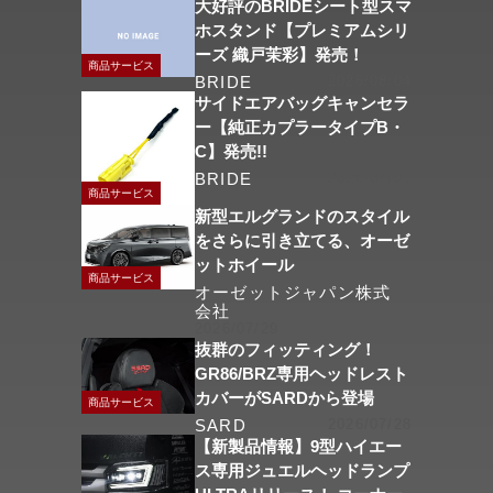
大好評のBRIDEシート型スマ
ホスタンド【プレミアムシリ
ーズ 織戸茉彩】発売！
商品サービス
BRIDE
2026/08/04
サイドエアバッグキャンセラ
ー【純正カプラータイプB・
C】発売!!
BRIDE
2026/07/31
商品サービス
新型エルグランドのスタイル
をさらに引き立てる、オーゼ
ットホイール
商品サービス
オーゼットジャパン株式
会社
2026/07/29
抜群のフィッティング！
GR86/BRZ専用ヘッドレスト
カバーがSARDから登場
商品サービス
SARD
2026/07/28
【新製品情報】9型ハイエー
ス専用ジュエルヘッドランプ