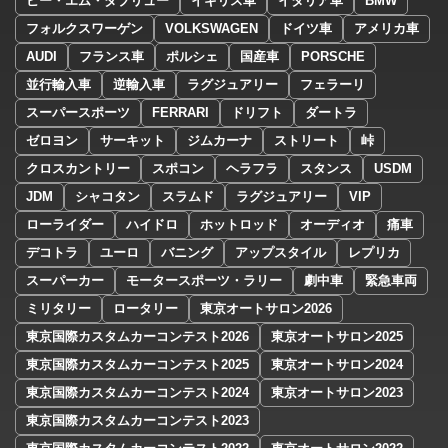
ビー・エム・ダブリュー
イギリス車
イタリア車
BMW
フォルクスワーゲン
VOLKSWAGEN
ドイツ車
アメリカ車
AUDI
フランス車
ポルシェ
国産車
PORSCHE
並行輸入車
逆輸入車
ラグジュアリー
フェラーリ
スーパースポーツ
FERRARI
ドリフト
ダートラ
ゼロヨン
サーキット
ジムカーナ
ストリート
峠
クロスカントリー
スポコン
ヘラフラ
スタンス
USDM
JDM
シャコタン
スラムド
ラグジュアリー
VIP
ローライダー
ハイドロ
ホットロッド
オーディオ
痛車
デコトラ
ユーロ
バニング
アップスタイル
レプリカ
スーパーカー
モータースポーツ・ラリー
劇中車
緊急車両
ミリタリー
ロータリー
東京オートサロン2026
東京国際カスタムカーコンテスト2026
東京オートサロン2025
東京国際カスタムカーコンテスト2025
東京オートサロン2024
東京国際カスタムカーコンテスト2024
東京オートサロン2023
東京国際カスタムカーコンテスト2023