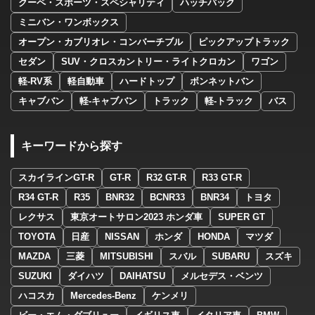
クーペ・スポーツ・スペシャリティ
ハッチバック
ミニバン・ワンボックス
オープン・カブリオレ・コンバーチブル
ピックアップトラック
セダン
SUV・クロスカントリー・ライトクロカン
ワゴン
軽-RV系
軽自動車
ハードトップ
ボンネットバン
キャブバン
軽-キャブバン
トラック
軽-トラック
バス
キーワードから探す
スカイラインGT-R
GT-R
R32 GT-R
R33 GT-R
R34 GT-R
R35
BNR32
BCNR33
BNR34
トヨタ
レクサス
東京オートサロン2023 ホンダ車
SUPER GT
TOYOTA
日産
NISSAN
ホンダ
HONDA
マツダ
MAZDA
三菱
MITSUBISHI
スバル
SUBARU
スズキ
SUZUKI
ダイハツ
DAIHATSU
メルセデス・ベンツ
ハコスカ
Mercedes-Benz
ケンメリ