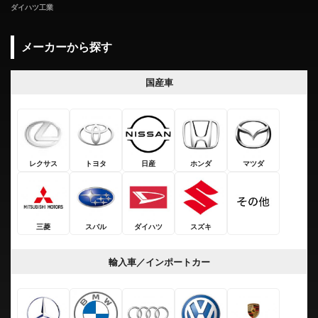
ダイハツ工業
メーカーから探す
国産車
レクサス
トヨタ
日産
ホンダ
マツダ
三菱
スバル
ダイハツ
スズキ
輸入車／インポートカー