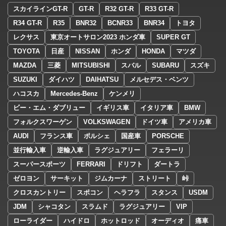
スカイラインGT-R
GT-R
R32 GT-R
R33 GT-R
R34 GT-R
R35
BNR32
BCNR33
BNR34
トヨタ
レクサス
東京オートサロン2023 ホンダ車
SUPER GT
TOYOTA
日産
NISSAN
ホンダ
HONDA
マツダ
MAZDA
三菱
MITSUBISHI
スバル
SUBARU
スズキ
SUZUKI
ダイハツ
DAIHATSU
メルセデス・ベンツ
ハコスカ
Mercedes-Benz
ケンメリ
ビー・エム・ダブリュー
イギリス車
イタリア車
BMW
フォルクスワーゲン
VOLKSWAGEN
ドイツ車
アメリカ車
AUDI
フランス車
ポルシェ
国産車
PORSCHE
並行輸入車
逆輸入車
ラグジュアリー
フェラーリ
スーパースポーツ
FERRARI
ドリフト
ダートラ
ゼロヨン
サーキット
ジムカーナ
ストリート
峠
クロスカントリー
スポコン
ヘラフラ
スタンス
USDM
JDM
シャコタン
スラムド
ラグジュアリー
VIP
ローライダー
ハイドロ
ホットロッド
オーディオ
痛車