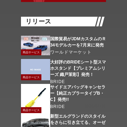
リリース
国際貿易がJDMカスタムのＲ
34モデルカーを7月末に発売
ワールドマーケット
商品サービス
2026/08/06
大好評のBRIDEシート型スマ
ホスタンド【プレミアムシリ
ーズ 織戸茉彩】発売！
商品サービス
BRIDE
2026/08/04
サイドエアバッグキャンセラ
ー【純正カプラータイプB・
C】発売!!
BRIDE
2026/07/31
商品サービス
新型エルグランドのスタイル
をさらに引き立てる、オーゼ