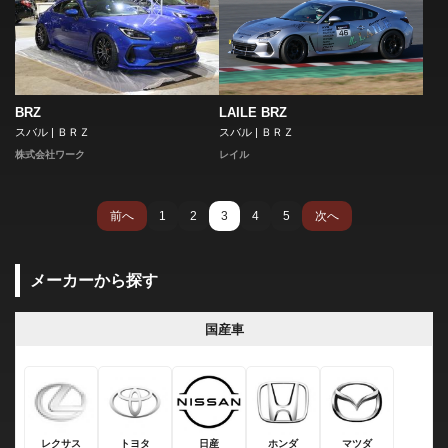
BRZ
LAILE BRZ
スバル | ＢＲＺ
スバル | ＢＲＺ
株式会社ワーク
レイル
前へ
1
2
3
4
5
次へ
メーカーから探す
国産車
レクサス
トヨタ
日産
ホンダ
マツダ