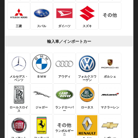
三菱
スバル
ダイハツ
スズキ
輸入車／インポートカー
メルセデス・
ＢＭＷ
アウディ
フォルクスワ
ポルシェ
ベンツ
ーゲン
ロールスロイ
ジャガー
ランドローバ
ロータス
マクラーレン
ス
ー
ランボルギー
ニ