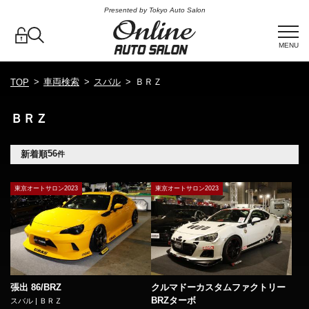
Presented by Tokyo Auto Salon
MENU
車両検索
スバル
ＢＲＺ
TOP
ＢＲＺ
56
新着順
件
東京オートサロン2023
東京オートサロン2023
張出 86/BRZ
クルマドーカスタムファクトリー
BRZターボ
スバル | ＢＲＺ