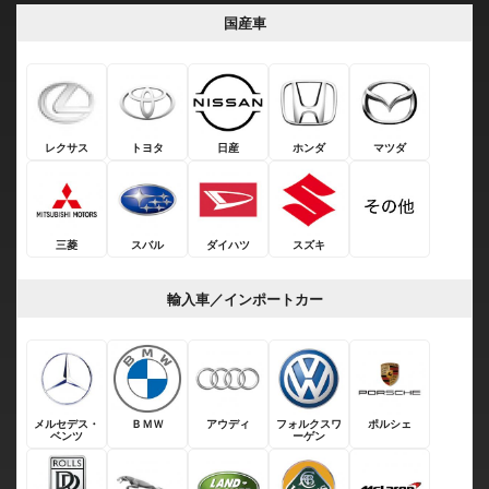
国産車
レクサス
トヨタ
日産
ホンダ
マツダ
三菱
スバル
ダイハツ
スズキ
輸入車／インポートカー
メルセデス・
ＢＭＷ
アウディ
フォルクスワ
ポルシェ
ベンツ
ーゲン