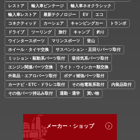
レストア
輸入車ビンテージ
輸入車ネオクラシック
輸入車レストア
最新テクノロジー
EV
エコ
コネクティッド
カーシェア
キャンピングカー
トランポ
ドライブ
ツーリング
旅行
キャンプ
釣り
ウインタースポーツ
マリンスポーツ
登山
ホイール・タイヤ交換
サスペンション・足回りパーツ取付
ミッション・駆動系パーツ取付
吸排気系パーツ取付
エンジン関連パーツ交換
ライト・ウィンカー類交換
外装品・エアロパーツ取付
ボディ補強パーツ取付
カーナビ・ETC・ドラレコ取付
その他電装系取付
内装品取付
その他パーツ持込み取付
通勤・通学
買い物
メーカー・ショップ