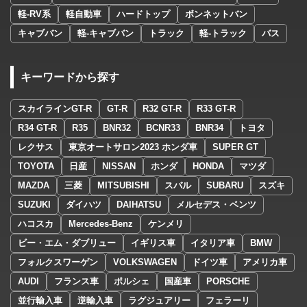
軽-RV系
軽自動車
ハードトップ
ボンネットバン
キャブバン
軽-キャブバン
トラック
軽-トラック
バス
キーワードから探す
スカイラインGT-R
GT-R
R32 GT-R
R33 GT-R
R34 GT-R
R35
BNR32
BCNR33
BNR34
トヨタ
レクサス
東京オートサロン2023 ホンダ車
SUPER GT
TOYOTA
日産
NISSAN
ホンダ
HONDA
マツダ
MAZDA
三菱
MITSUBISHI
スバル
SUBARU
スズキ
SUZUKI
ダイハツ
DAIHATSU
メルセデス・ベンツ
ハコスカ
Mercedes-Benz
ケンメリ
ビー・エム・ダブリュー
イギリス車
イタリア車
BMW
フォルクスワーゲン
VOLKSWAGEN
ドイツ車
アメリカ車
AUDI
フランス車
ポルシェ
国産車
PORSCHE
並行輸入車
逆輸入車
ラグジュアリー
フェラーリ