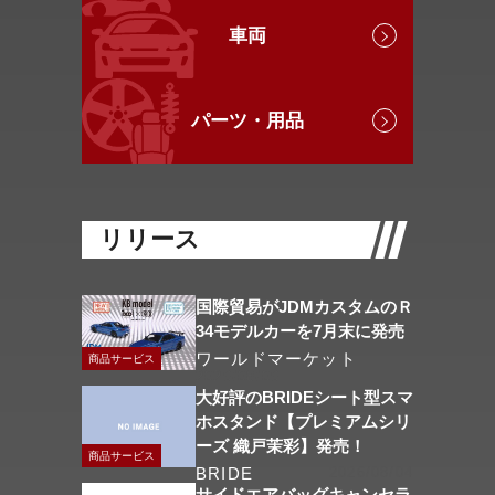
車両
パーツ・用品
リリース
国際貿易がJDMカスタムのＲ
34モデルカーを7月末に発売
ワールドマーケット
商品サービス
2026/08/06
大好評のBRIDEシート型スマ
ホスタンド【プレミアムシリ
ーズ 織戸茉彩】発売！
商品サービス
BRIDE
2026/08/04
サイドエアバッグキャンセラ