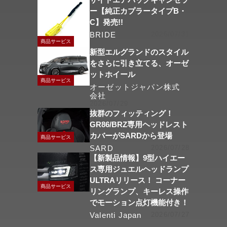
ー【純正カプラータイプB・
C】発売!!
BRIDE
2026/07/31
商品サービス
新型エルグランドのスタイル
をさらに引き立てる、オーゼ
ットホイール
商品サービス
オーゼットジャパン株式
会社
2026/07/29
抜群のフィッティング！
GR86/BRZ専用ヘッドレスト
カバーがSARDから登場
商品サービス
SARD
2026/07/28
【新製品情報】9型ハイエー
ス専用ジュエルヘッドランプ
ULTRAリリース！ コーナー
商品サービス
リングランプ、キーレス操作
でモーション点灯機能付き！
Valenti Japan
2026/07/27