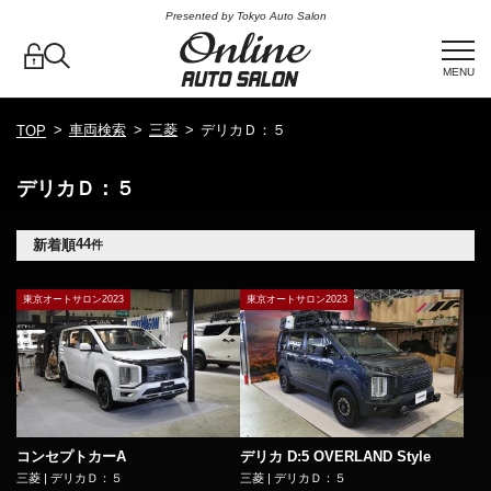
Presented by Tokyo Auto Salon
MENU
車両検索
三菱
デリカＤ：５
TOP
デリカＤ：５
44
新着順
件
東京オートサロン2023
東京オートサロン2023
コンセプトカーA
デリカ D:5 OVERLAND Style
三菱 | デリカＤ：５
三菱 | デリカＤ：５