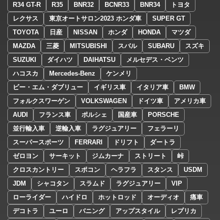
R34 GT-R
R35
BNR32
BCNR33
BNR34
トヨタ
レクサス
東京オートサロン2023 ホンダ車
SUPER GT
TOYOTA
日産
NISSAN
ホンダ
HONDA
マツダ
MAZDA
三菱
MITSUBISHI
スバル
SUBARU
スズキ
SUZUKI
ダイハツ
DAIHATSU
メルセデス・ベンツ
ハコスカ
Mercedes-Benz
ケンメリ
ビー・エム・ダブリュー
イギリス車
イタリア車
BMW
フォルクスワーゲン
VOLKSWAGEN
ドイツ車
アメリカ車
AUDI
フランス車
ポルシェ
国産車
PORSCHE
並行輸入車
逆輸入車
ラグジュアリー
フェラーリ
スーパースポーツ
FERRARI
ドリフト
ダートラ
ゼロヨン
サーキット
ジムカーナ
ストリート
峠
クロスカントリー
スポコン
ヘラフラ
スタンス
USDM
JDM
シャコタン
スラムド
ラグジュアリー
VIP
ローライダー
ハイドロ
ホットロッド
オーディオ
痛車
デコトラ
ユーロ
バニング
アップスタイル
レプリカ