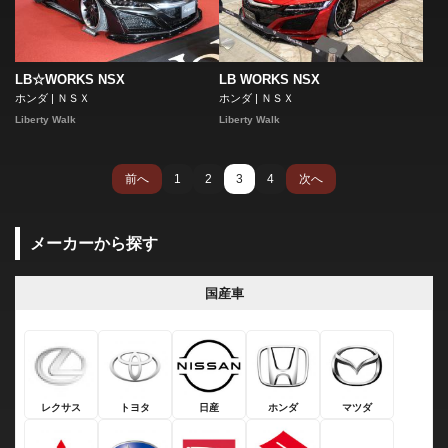
LB☆WORKS NSX
LB WORKS NSX
ホンダ | ＮＳＸ
ホンダ | ＮＳＸ
Liberty Walk
Liberty Walk
前へ
1
2
3
4
次へ
メーカーから探す
国産車
レクサス
トヨタ
日産
ホンダ
マツダ