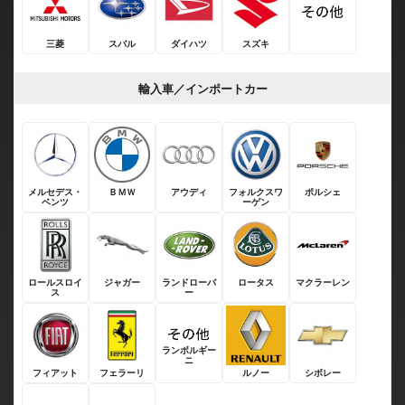
三菱
スバル
ダイハツ
スズキ
輸入車／インポートカー
メルセデス・
ＢＭＷ
アウディ
フォルクスワ
ポルシェ
ベンツ
ーゲン
ロールスロイ
ジャガー
ランドローバ
ロータス
マクラーレン
ス
ー
ランボルギー
ニ
フィアット
フェラーリ
ルノー
シボレー