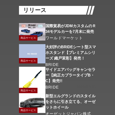
リリース
国際貿易がJDMカスタムのＲ
34モデルカーを7月末に発売
ワールドマーケット
商品サービス
2026/08/06
大好評のBRIDEシート型スマ
ホスタンド【プレミアムシリ
ーズ 織戸茉彩】発売！
商品サービス
BRIDE
2026/08/04
サイドエアバッグキャンセラ
ー【純正カプラータイプB・
C】発売!!
BRIDE
2026/07/31
商品サービス
新型エルグランドのスタイル
をさらに引き立てる、オーゼ
ットホイール
商品サービス
オーゼットジャパン株式