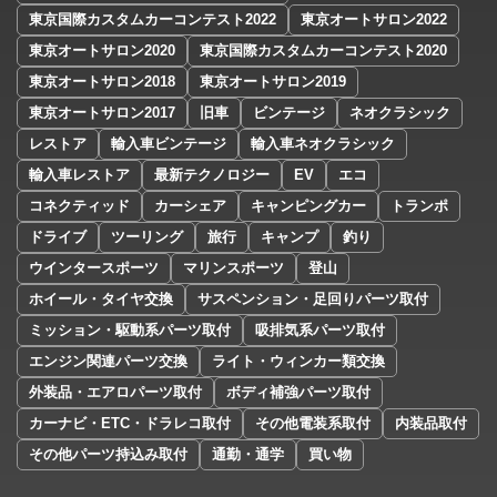
東京国際カスタムカーコンテスト2022
東京オートサロン2022
東京オートサロン2020
東京国際カスタムカーコンテスト2020
東京オートサロン2018
東京オートサロン2019
東京オートサロン2017
旧車
ビンテージ
ネオクラシック
レストア
輸入車ビンテージ
輸入車ネオクラシック
輸入車レストア
最新テクノロジー
EV
エコ
コネクティッド
カーシェア
キャンピングカー
トランポ
ドライブ
ツーリング
旅行
キャンプ
釣り
ウインタースポーツ
マリンスポーツ
登山
ホイール・タイヤ交換
サスペンション・足回りパーツ取付
ミッション・駆動系パーツ取付
吸排気系パーツ取付
エンジン関連パーツ交換
ライト・ウィンカー類交換
外装品・エアロパーツ取付
ボディ補強パーツ取付
カーナビ・ETC・ドラレコ取付
その他電装系取付
内装品取付
その他パーツ持込み取付
通勤・通学
買い物