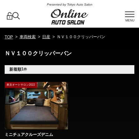
Presented by Tokyo Auto Salon
MENU
車両検索
日産
ＮＶ１００クリッパーバン
TOP
ＮＶ１００クリッパーバン
1
新着順
件
東京オートサロン2022
ミニチュアクルーズデニム