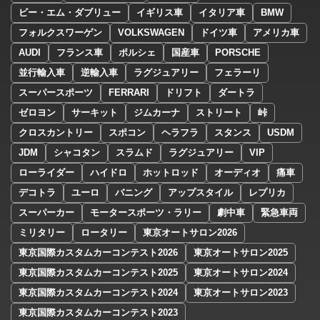
ビー・エム・ダブリュー
イギリス車
イタリア車
BMW
フォルクスワーゲン
VOLKSWAGEN
ドイツ車
アメリカ車
AUDI
フランス車
ポルシェ
国産車
PORSCHE
並行輸入車
逆輸入車
ラグジュアリー
フェラーリ
スーパースポーツ
FERRARI
ドリフト
ダートラ
ゼロヨン
サーキット
ジムカーナ
ストリート
峠
クロスカントリー
スポコン
ヘラフラ
スタンス
USDM
JDM
シャコタン
スラムド
ラグジュアリー
VIP
ローライダー
ハイドロ
ホットロッド
オーディオ
痛車
デコトラ
ユーロ
バニング
アップスタイル
レプリカ
スーパーカー
モータースポーツ・ラリー
劇中車
緊急車両
ミリタリー
ロータリー
東京オートサロン2026
東京国際カスタムカーコンテスト2026
東京オートサロン2025
東京国際カスタムカーコンテスト2025
東京オートサロン2024
東京国際カスタムカーコンテスト2024
東京オートサロン2023
東京国際カスタムカーコンテスト2023