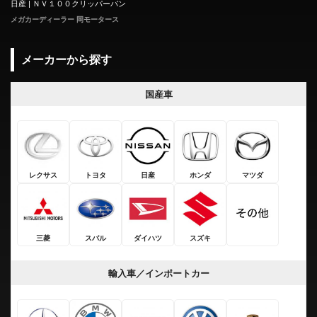
日産 | ＮＶ１００クリッパーバン
メガカーディーラー 岡モータース
メーカーから探す
国産車
レクサス
トヨタ
日産
ホンダ
マツダ
三菱
スバル
ダイハツ
スズキ
輸入車／インポートカー