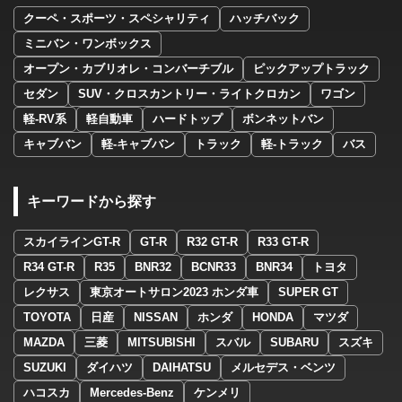
クーペ・スポーツ・スペシャリティ
ハッチバック
ミニバン・ワンボックス
オープン・カブリオレ・コンバーチブル
ピックアップトラック
セダン
SUV・クロスカントリー・ライトクロカン
ワゴン
軽-RV系
軽自動車
ハードトップ
ボンネットバン
キャブバン
軽-キャブバン
トラック
軽-トラック
バス
キーワードから探す
スカイラインGT-R
GT-R
R32 GT-R
R33 GT-R
R34 GT-R
R35
BNR32
BCNR33
BNR34
トヨタ
レクサス
東京オートサロン2023 ホンダ車
SUPER GT
TOYOTA
日産
NISSAN
ホンダ
HONDA
マツダ
MAZDA
三菱
MITSUBISHI
スバル
SUBARU
スズキ
SUZUKI
ダイハツ
DAIHATSU
メルセデス・ベンツ
ハコスカ
Mercedes-Benz
ケンメリ