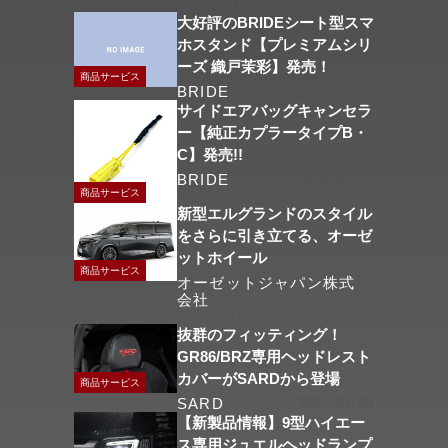
2026/08/06
大好評のBRIDEシート型スマ
ホスタンド【プレミアムシリ
ーズ 織戸茉彩】発売！
商品サービス
BRIDE
2026/08/04
サイドエアバッグキャンセラ
ー【純正カプラータイプB・
C】発売!!
BRIDE
2026/07/31
商品サービス
新型エルグランドのスタイル
をさらに引き立てる、オーゼ
ットホイール
商品サービス
オーゼットジャパン株式
会社
2026/07/29
抜群のフィッティング！
GR86/BRZ専用ヘッドレスト
カバーがSARDから登場
商品サービス
SARD
2026/07/28
【新製品情報】9型ハイエー
ス専用ジュエルヘッドランプ