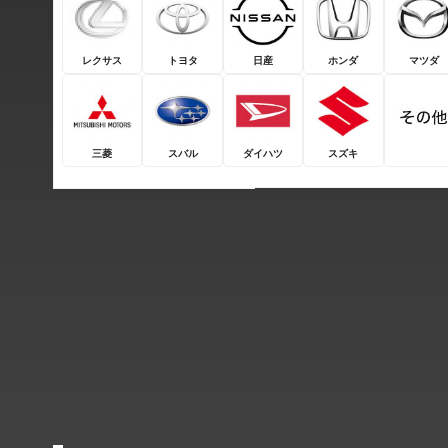
レクサス
トヨタ
日産
ホンダ
マツダ
三菱
スバル
ダイハツ
スズキ