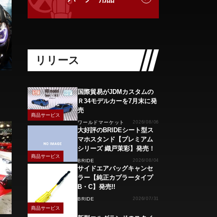
リリース
国際貿易がJDMカスタムの
Ｒ34モデルカーを7月末に発
売
商品サービス
ワールドマーケット
2026/08/06
大好評のBRIDEシート型ス
マホスタンド【プレミアム
シリーズ 織戸茉彩】発売！
商品サービス
BRIDE
2026/08/04
サイドエアバッグキャンセ
ラー【純正カプラータイプ
B・C】発売!!
BRIDE
2026/07/31
商品サービス