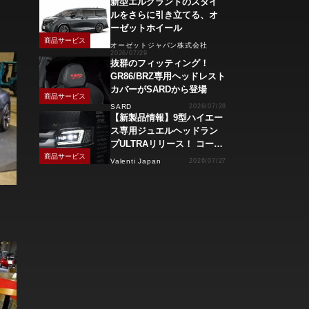
新型エルグランドのスタイ
ルをさらに引き立てる、オ
ーゼットホイール
商品サービス
オーゼットジャパン株式会社
2026/07/29
抜群のフィッティング！
GR86/BRZ専用ヘッドレスト
カバーがSARDから登場
商品サービス
SARD
2026/07/28
【新製品情報】9型ハイエー
ス専用ジュエルヘッドラン
プULTRAリリース！ コーナ
ーリングランプ、キーレス
商品サービス
Valenti Japan
2026/07/27
操作でモーション点灯機能
付き！