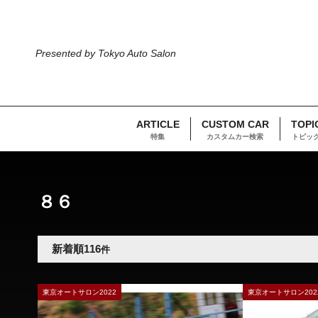
Presented by Tokyo Auto Salon
ARTICLE
CUSTOM CAR
TOPI
特集
カスタムカー検索
トピッ
TOP
車両検索
トヨタ
８６
８６
新着順
116
件
東京オートサロン2022
東京オートサロン202