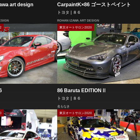
wa art design
CarpaintK×86 ゴーストペイント
トヨタ | ８６
ESIGN
ROHAN IZAWA ART DESIGN
2
東京オートサロン2020
86 Baruta EDITIONⅡ
6
トヨタ | ８６
名もなき
0
東京オートサロン2020