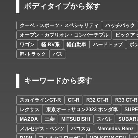
ボディタイプから探す
クーペ・スポーツ・スペシャリティ
ハッチバック
オープン・カブリオレ・コンバーチブル
ピックア
ワゴン
軽-RV系
軽自動車
ハードトップ
ボ
軽-トラック
バス
キーワードから探す
スカイラインGT-R
GT-R
R32 GT-R
R33 GT-R
レクサス
東京オートサロン2023 ホンダ車
SUPE
MAZDA
三菱
MITSUBISHI
スバル
SUBAR
メルセデス・ベンツ
ハコスカ
Mercedes-Benz