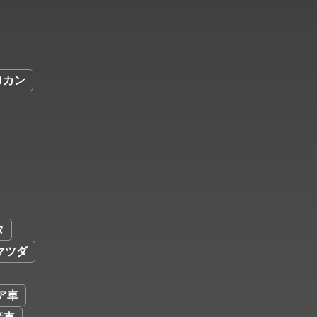
ロカン
タ
マツダ
ア車