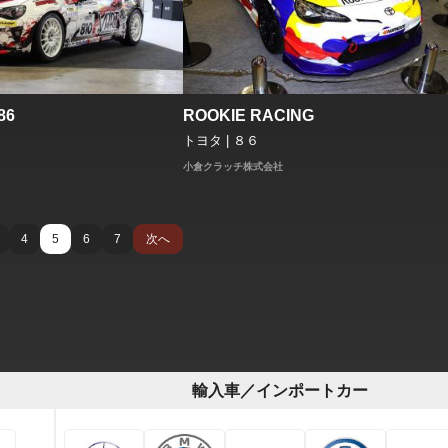
86
ROOKIE RACING
トヨタ | ８６
小倉クラッチ株式会社
4
5
6
7
次へ
輸入車／インポートカー