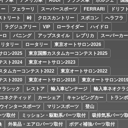
イツ車
アメリカ車
AUDI
フランス車
ポルシェ
国
リー
フェラーリ
スーパースポーツ
FERRARI
ドリフ
ストリート
峠
クロスカントリー
スポコン
ヘラフラ
ラグジュアリー
VIP
ローライダー
ハイドロ
ーロ
バニング
アップスタイル
レプリカ
スーパーカー
ミリタリー
ロータリー
東京オートサロン2026
ロン2025
東京国際カスタムカーコンテスト2025
スト2024
東京オートサロン2023
スタムカーコンテスト2022
東京オートサロン2022
スト2020
東京オートサロン2018
東京オートサロン201
クラシック
レストア
輸入車ビンテージ
輸入車ネオクラ
コネクティッド
カーシェア
キャンピングカー
トランポ
ウインタースポーツ
マリンスポーツ
登山
ーツ取付
ミッション・駆動系パーツ取付
吸排気系パーツ
換
外装品・エアロパーツ取付
ボディ補強パーツ取付