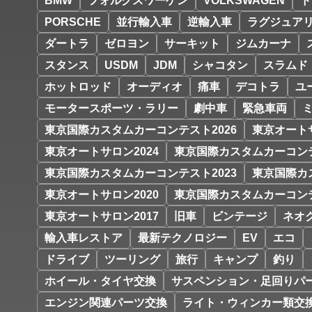
BMW
フォルクスワーゲン
VOLKSWAGEN
ド
PORSCHE
並行輸入車
逆輸入車
ラグジュア
ダートラ
ゼロヨン
サーキット
ジムカーナ
スタンス
USDM
JDM
シャコタン
スラムド
ホットロッド
オーディオ
痛車
デコトラ
ユ
モータースポーツ・ラリー
劇中車
緊急車両
東京国際カスタムカーコンテスト2026
東京オートサ
東京オートサロン2024
東京国際カスタムカーコンテ
東京国際カスタムカーコンテスト2023
東京国際カ
東京オートサロン2020
東京国際カスタムカーコンテ
東京オートサロン2017
旧車
ビンテージ
ネオ
輸入車レストア
最新テクノロジー
EV
エコ
ドライブ
ツーリング
旅行
キャンプ
釣り
ホイール・タイヤ交換
サスペンション・足回りパ
エンジン関連パーツ交換
ライト・ウィンカー類交