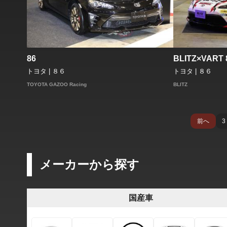
86
BLITZ×VART 
トヨタ | ８６
トヨタ | ８６
TOYOTA GAZOO Racing
BLITZ
前へ
3
メーカーから探す
国産車