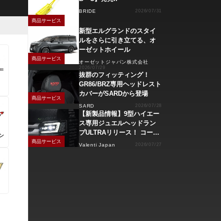
BRIDE
2026/07/31
商品サービス
新型エルグランドのスタイ
ルをさらに引き立てる、オ
ーゼットホイール
商品サービス
オーゼットジャパン株式会社
2026/07/29
抜群のフィッティング！
GR86/BRZ専用ヘッドレスト
カバーがSARDから登場
商品サービス
SARD
2026/07/28
【新製品情報】9型ハイエー
ス専用ジュエルヘッドラン
プULTRAリリース！ コーナ
ン
ーリングランプ、キーレス
商品サービス
Valenti Japan
2026/07/27
操作でモーション点灯機能
付き！