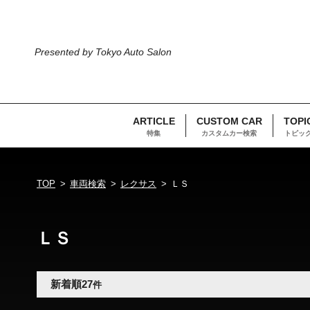
Presented by Tokyo Auto Salon
ARTICLE
CUSTOM CAR
TOPI
特集
カスタムカー検索
トピッ
TOP
車両検索
レクサス
ＬＳ
ＬＳ
新着順
27
件