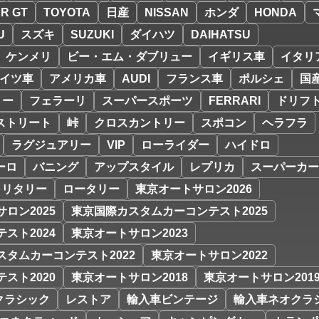
R GT
TOYOTA
日産
NISSAN
ホンダ
HONDA
U
スズキ
SUZUKI
ダイハツ
DAIHATSU
ケンメリ
ビー・エム・ダブリュー
イギリス車
イタリ
イツ車
アメリカ車
AUDI
フランス車
ポルシェ
国
リー
フェラーリ
スーパースポーツ
FERRARI
ドリフ
ストリート
峠
クロスカントリー
スポコン
ヘラフラ
ラグジュアリー
VIP
ローライダー
ハイドロ
ーロ
バニング
アップスタイル
レプリカ
スーパーカー
ミリタリー
ロータリー
東京オートサロン2026
ロン2025
東京国際カスタムカーコンテスト2025
スト2024
東京オートサロン2023
スタムカーコンテスト2022
東京オートサロン2022
スト2020
東京オートサロン2018
東京オートサロン201
クラシック
レストア
輸入車ビンテージ
輸入車ネオクラ