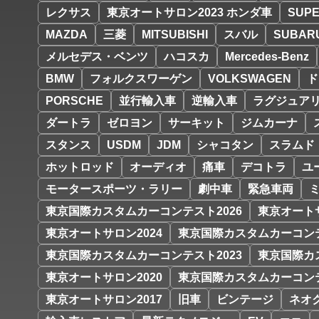
レクサス
東京オートサロン2023 ホンダ車
SUPE
MAZDA
三菱
MITSUBISHI
スバル
SUBAR
メルセデス・ベンツ
ハコスカ
Mercedes-Benz
BMW
フォルクスワーゲン
VOLKSWAGEN
ド
PORSCHE
並行輸入車
逆輸入車
ラグジュア
ダートラ
ゼロヨン
サーキット
ジムカーナ
スタンス
USDM
JDM
シャコタン
スラムド
ホットロッド
オーディオ
痛車
デコトラ
ユ
モータースポーツ・ラリー
劇中車
緊急車両
東京国際カスタムカーコンテスト2026
東京オートサ
東京オートサロン2024
東京国際カスタムカーコンテ
東京国際カスタムカーコンテスト2023
東京国際カ
東京オートサロン2020
東京国際カスタムカーコンテ
東京オートサロン2017
旧車
ビンテージ
ネオ