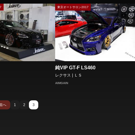
7
東京オートサロン2017
純VIP GT-F LS460
レクサス | ＬＳ
AIMGAIN
前へ
1
2
3