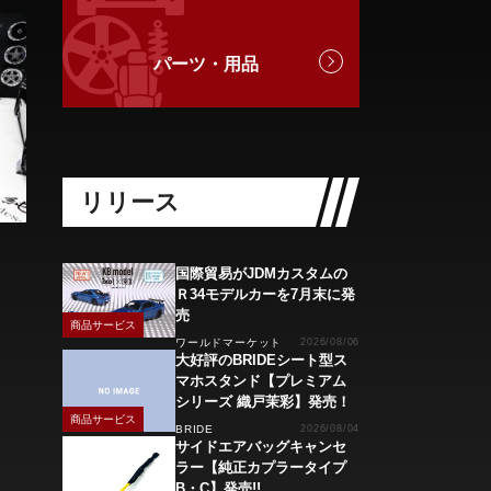
パーツ・用品
リリース
国際貿易がJDMカスタムの
Ｒ34モデルカーを7月末に発
売
商品サービス
ワールドマーケット
2026/08/06
大好評のBRIDEシート型ス
マホスタンド【プレミアム
シリーズ 織戸茉彩】発売！
商品サービス
BRIDE
2026/08/04
サイドエアバッグキャンセ
ラー【純正カプラータイプ
B・C】発売!!