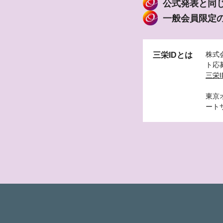
公式発表と同
一般会員限定
株式
三栄IDとは
ト応
三栄I
東京
ート