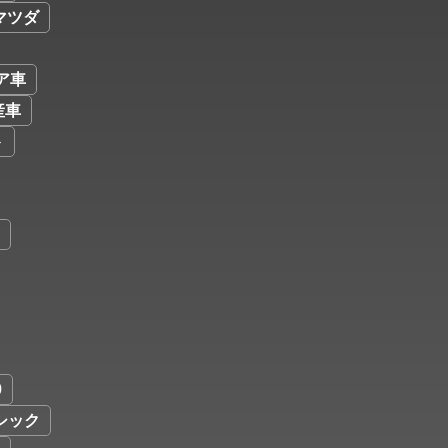
マツダ
ア車
産車
ト
9
シック