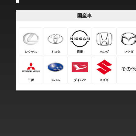
国産車
レクサス
トヨタ
日産
ホンダ
マツダ
三菱
スバル
ダイハツ
スズキ