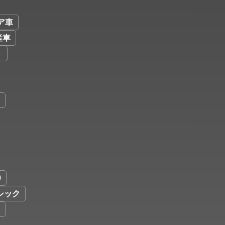
ア車
産車
ト
9
シック