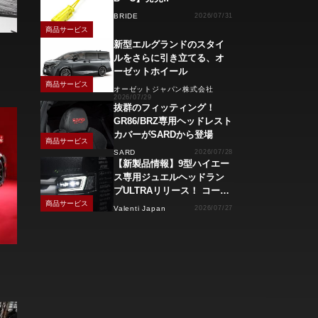
BRIDE
2026/07/31
商品サービス
新型エルグランドのスタイ
ルをさらに引き立てる、オ
ーゼットホイール
商品サービス
オーゼットジャパン株式会社
2026/07/29
抜群のフィッティング！
GR86/BRZ専用ヘッドレスト
カバーがSARDから登場
商品サービス
SARD
2026/07/28
【新製品情報】9型ハイエー
ス専用ジュエルヘッドラン
プULTRAリリース！ コーナ
ーリングランプ、キーレス
商品サービス
Valenti Japan
2026/07/27
操作でモーション点灯機能
付き！