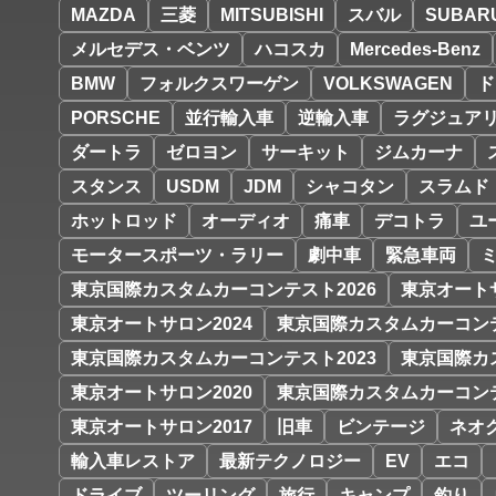
MAZDA
三菱
MITSUBISHI
スバル
SUBAR
メルセデス・ベンツ
ハコスカ
Mercedes-Benz
BMW
フォルクスワーゲン
VOLKSWAGEN
ド
PORSCHE
並行輸入車
逆輸入車
ラグジュア
ダートラ
ゼロヨン
サーキット
ジムカーナ
スタンス
USDM
JDM
シャコタン
スラムド
ホットロッド
オーディオ
痛車
デコトラ
ユ
モータースポーツ・ラリー
劇中車
緊急車両
東京国際カスタムカーコンテスト2026
東京オートサ
東京オートサロン2024
東京国際カスタムカーコンテ
東京国際カスタムカーコンテスト2023
東京国際カ
東京オートサロン2020
東京国際カスタムカーコンテ
東京オートサロン2017
旧車
ビンテージ
ネオ
輸入車レストア
最新テクノロジー
EV
エコ
ドライブ
ツーリング
旅行
キャンプ
釣り