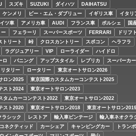
U
スズキ
SUZUKI
ダイハツ
DAIHATSU
ケンメリ
ビー・エム・ダブリュー
イギリス車
イタリ
イツ車
アメリカ車
AUDI
フランス車
ポルシェ
国
リー
フェラーリ
スーパースポーツ
FERRARI
ドリフ
ストリート
峠
クロスカントリー
スポコン
ヘラフラ
ラグジュアリー
VIP
ローライダー
ハイドロ
ーロ
バニング
アップスタイル
レプリカ
スーパーカー
ミリタリー
ロータリー
東京オートサロン2026
ロン2025
東京国際カスタムカーコンテスト2025
スト2024
東京オートサロン2023
スタムカーコンテスト2022
東京オートサロン2022
スト2020
東京オートサロン2018
東京オートサロン201
クラシック
レストア
輸入車ビンテージ
輸入車ネオクラ
コネクティッド
カーシェア
キャンピングカー
トランポ
ウインタースポーツ
マリンスポーツ
登山