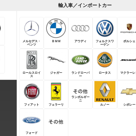
輸入車／インポートカー
メルセデス・
ＢＭＷ
アウディ
フォルクスワ
ポルシェ
ベンツ
ーゲン
ロールスロイ
ジャガー
ランドローバ
ロータス
マクラーレ
ス
ー
ランボルギー
ニ
フィアット
フェラーリ
ルノー
シボレー
フォード