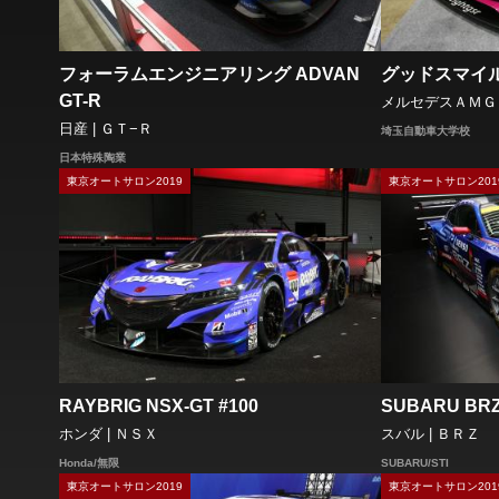
フォーラムエンジニアリング ADVAN
グッドスマイル
GT-R
メルセデスＡＭＧ 
日産 | ＧＴ−Ｒ
埼玉自動車大学校
日本特殊陶業
東京オートサロン2019
東京オートサロン201
RAYBRIG NSX-GT #100
SUBARU BRZ
ホンダ | ＮＳＸ
スバル | ＢＲＺ
Honda/無限
SUBARU/STI
東京オートサロン2019
東京オートサロン201