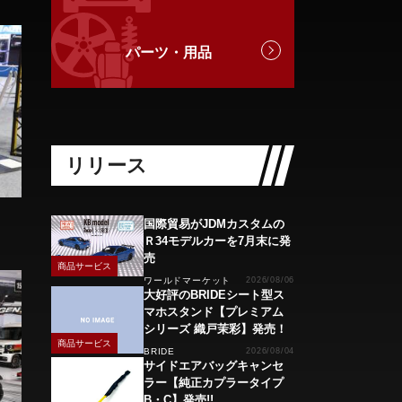
パーツ・用品
リリース
国際貿易がJDMカスタムの
Ｒ34モデルカーを7月末に発
売
商品サービス
ワールドマーケット
2026/08/06
大好評のBRIDEシート型ス
マホスタンド【プレミアム
シリーズ 織戸茉彩】発売！
商品サービス
BRIDE
2026/08/04
サイドエアバッグキャンセ
ラー【純正カプラータイプ
B・C】発売!!