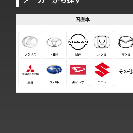
国産車
レクサス
トヨタ
日産
ホンダ
マツダ
三菱
スバル
ダイハツ
スズキ