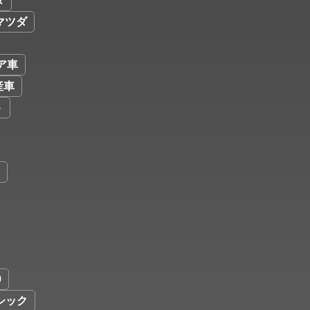
タ
マツダ
ア車
産車
ト
9
シック