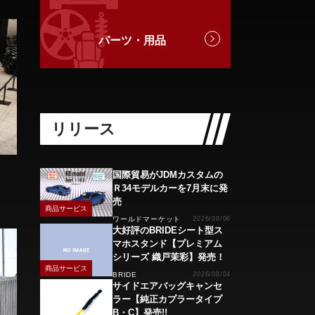
パーツ・用品
リリース
国際貿易がJDMカスタムの
Ｒ34モデルカーを7月末に発
売
商品サービス
ワールドマーケット
2026/08/06
大好評のBRIDEシート型ス
マホスタンド【プレミアム
シリーズ 織戸茉彩】発売！
商品サービス
BRIDE
2026/08/04
サイドエアバッグキャンセ
ラー【純正カプラータイプ
B・C】発売!!