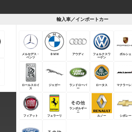
輸入車／インポートカー
メルセデス・
ＢＭＷ
アウディ
フォルクスワ
ポルシェ
ベンツ
ーゲン
ロールスロイ
ジャガー
ランドローバ
ロータス
マクラーレ
ス
ー
ランボルギー
ニ
フィアット
フェラーリ
ルノー
シボレー