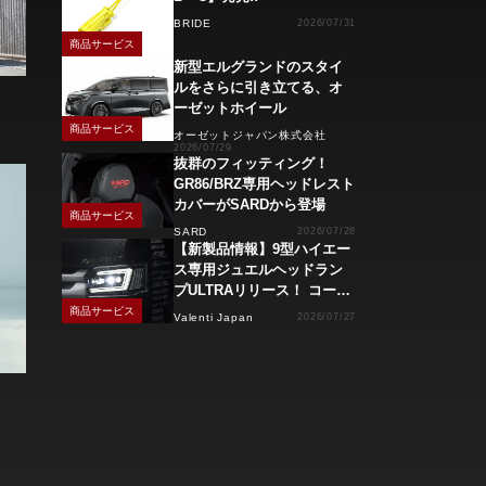
BRIDE
2026/07/31
商品サービス
新型エルグランドのスタイ
ルをさらに引き立てる、オ
ーゼットホイール
商品サービス
オーゼットジャパン株式会社
2026/07/29
抜群のフィッティング！
GR86/BRZ専用ヘッドレスト
カバーがSARDから登場
商品サービス
SARD
2026/07/28
【新製品情報】9型ハイエー
ス専用ジュエルヘッドラン
プULTRAリリース！ コーナ
ーリングランプ、キーレス
商品サービス
Valenti Japan
2026/07/27
操作でモーション点灯機能
付き！