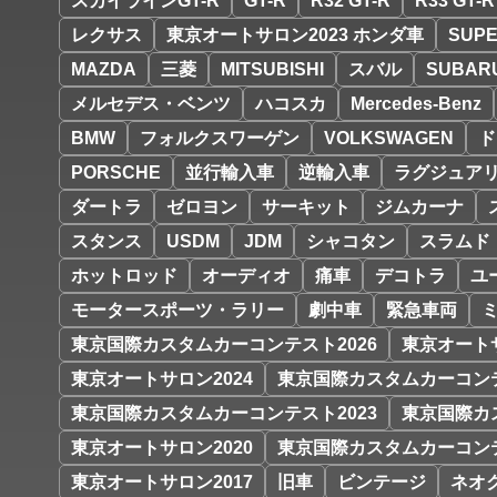
スカイラインGT-R
GT-R
R32 GT-R
R33 GT-R
レクサス
東京オートサロン2023 ホンダ車
SUPE
MAZDA
三菱
MITSUBISHI
スバル
SUBAR
メルセデス・ベンツ
ハコスカ
Mercedes-Benz
BMW
フォルクスワーゲン
VOLKSWAGEN
ド
PORSCHE
並行輸入車
逆輸入車
ラグジュア
ダートラ
ゼロヨン
サーキット
ジムカーナ
スタンス
USDM
JDM
シャコタン
スラムド
ホットロッド
オーディオ
痛車
デコトラ
ユ
モータースポーツ・ラリー
劇中車
緊急車両
東京国際カスタムカーコンテスト2026
東京オートサ
東京オートサロン2024
東京国際カスタムカーコンテ
東京国際カスタムカーコンテスト2023
東京国際カ
東京オートサロン2020
東京国際カスタムカーコンテ
東京オートサロン2017
旧車
ビンテージ
ネオ