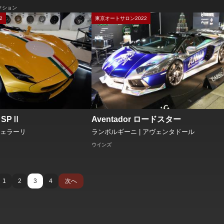
クション
2
東京オートサロン2022
a SPⅡ
Aventador ロードスター
フェラーリ
ランボルギーニ | アヴェンタドール
ウインズ
1
2
3
4
次へ