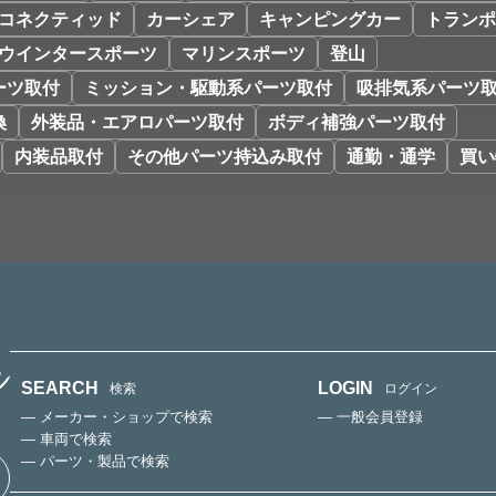
コネクティッド
カーシェア
キャンピングカー
トランポ
ウインタースポーツ
マリンスポーツ
登山
ーツ取付
ミッション・駆動系パーツ取付
吸排気系パーツ
換
外装品・エアロパーツ取付
ボディ補強パーツ取付
内装品取付
その他パーツ持込み取付
通勤・通学
買い
SEARCH
LOGIN
検索
ログイン
— メーカー・ショップで検索
— 一般会員登録
— 車両で検索
— パーツ・製品で検索