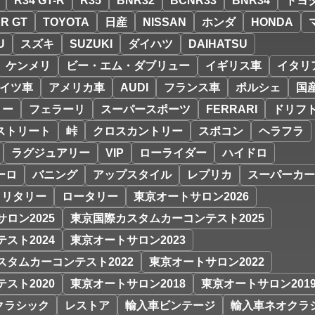
R34 GT-R
R35
BNR32
BCNR33
BNR34
トヨ
R GT
TOYOTA
日産
NISSAN
ホンダ
HONDA
U
スズキ
SUZUKI
ダイハツ
DAIHATSU
ケンメリ
ビー・エム・ダブリュー
イギリス車
イタリ
イツ車
アメリカ車
AUDI
フランス車
ポルシェ
国
リー
フェラーリ
スーパースポーツ
FERRARI
ドリフ
ストリート
峠
クロスカントリー
スポコン
ヘラフラ
ラグジュアリー
VIP
ローライダー
ハイドロ
ーロ
バニング
アップスタイル
レプリカ
スーパーカー
ミリタリー
ロータリー
東京オートサロン2026
ロン2025
東京国際カスタムカーコンテスト2025
スト2024
東京オートサロン2023
スタムカーコンテスト2022
東京オートサロン2022
スト2020
東京オートサロン2018
東京オートサロン201
クラシック
レストア
輸入車ビンテージ
輸入車ネオクラ