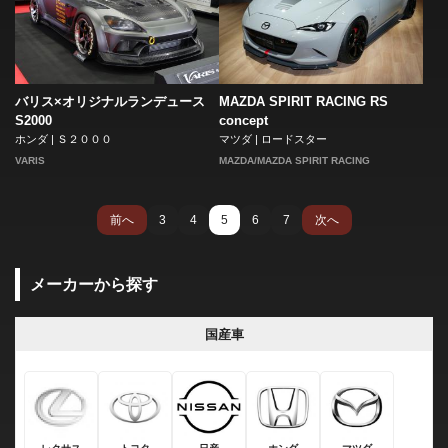
バリス×オリジナルランデュース
MAZDA SPIRIT RACING RS
S2000
concept
ホンダ | Ｓ２０００
マツダ | ロードスター
VARIS
MAZDA/MAZDA SPIRIT RACING
前へ
3
4
5
6
7
次へ
メーカーから探す
国産車