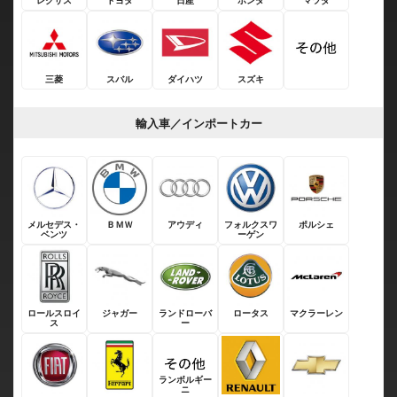
レクサス
トヨタ
日産
ホンダ
マツダ
三菱
スバル
ダイハツ
スズキ
輸入車／インポートカー
メルセデス・
ＢＭＷ
アウディ
フォルクスワ
ポルシェ
ベンツ
ーゲン
ロールスロイ
ジャガー
ランドローバ
ロータス
マクラーレン
ス
ー
ランボルギー
ニ