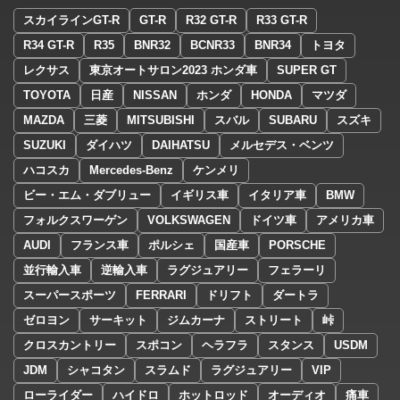
スカイラインGT-R
GT-R
R32 GT-R
R33 GT-R
R34 GT-R
R35
BNR32
BCNR33
BNR34
トヨタ
レクサス
東京オートサロン2023 ホンダ車
SUPER GT
TOYOTA
日産
NISSAN
ホンダ
HONDA
マツダ
MAZDA
三菱
MITSUBISHI
スバル
SUBARU
スズキ
SUZUKI
ダイハツ
DAIHATSU
メルセデス・ベンツ
ハコスカ
Mercedes-Benz
ケンメリ
ビー・エム・ダブリュー
イギリス車
イタリア車
BMW
フォルクスワーゲン
VOLKSWAGEN
ドイツ車
アメリカ車
AUDI
フランス車
ポルシェ
国産車
PORSCHE
並行輸入車
逆輸入車
ラグジュアリー
フェラーリ
スーパースポーツ
FERRARI
ドリフト
ダートラ
ゼロヨン
サーキット
ジムカーナ
ストリート
峠
クロスカントリー
スポコン
ヘラフラ
スタンス
USDM
JDM
シャコタン
スラムド
ラグジュアリー
VIP
ローライダー
ハイドロ
ホットロッド
オーディオ
痛車