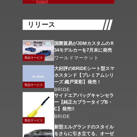
リリース
国際貿易がJDMカスタムのＲ
34モデルカーを7月末に発売
ワールドマーケット
商品サービス
2026/08/06
大好評のBRIDEシート型スマ
ホスタンド【プレミアムシリ
ーズ 織戸茉彩】発売！
商品サービス
BRIDE
2026/08/04
サイドエアバッグキャンセラ
ー【純正カプラータイプB・
C】発売!!
BRIDE
2026/07/31
商品サービス
新型エルグランドのスタイル
をさらに引き立てる、オーゼ