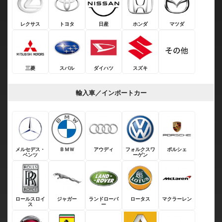
レクサス
トヨタ
日産
ホンダ
マツダ
三菱
スバル
ダイハツ
スズキ
輸入車／インポートカー
メルセデス・
ＢＭＷ
アウディ
フォルクスワ
ポルシェ
ベンツ
ーゲン
ロールスロイ
ジャガー
ランドローバ
ロータス
マクラーレン
ス
ー