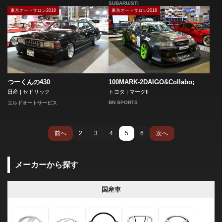
SUBARU/STI
東京オートサロン2018
東京オートサロン2018
つーくんの430
100MARK-2DAIGO&Collabo;
日産 | セドリック
トヨタ | マークII
BN SPORTS
エルドオートサービス
前へ
2
3
4
5
6
次へ
メーカーから探す
国産車