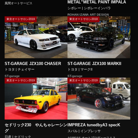
METAL”METAL PAINT IMPALA
風間オートサービス
シボレー | シボレーインパラ
ROHAN IZAWA ART DESIGN
東京オートサロン2019
東京オートサロン2019
ST-GARAGE JZX100 CHASER
ST-GARAGE JZX100 MARKII
トヨタ | チェイサー
トヨタ | マークII
ST-garage
ST-garage
東京オートサロン2019
東京オートサロン2019
セドリック230 やんちゃレーシン
IMPREZA tunedbyA3 specK
グ
スバル | インプレッサ
日産 | セドリック
AGRESS オートプロデュースＡ３