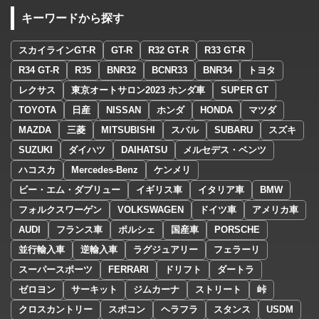
キーワードから探す
スカイラインGT-R
GT-R
R32 GT-R
R33 GT-R
R34 GT-R
R35
BNR32
BCNR33
BNR34
トヨタ
レクサス
東京オートサロン2023 ホンダ車
SUPER GT
TOYOTA
日産
NISSAN
ホンダ
HONDA
マツダ
MAZDA
三菱
MITSUBISHI
スバル
SUBARU
スズキ
SUZUKI
ダイハツ
DAIHATSU
メルセデス・ベンツ
ハコスカ
Mercedes-Benz
ケンメリ
ビー・エム・ダブリュー
イギリス車
イタリア車
BMW
フォルクスワーゲン
VOLKSWAGEN
ドイツ車
アメリカ車
AUDI
フランス車
ポルシェ
国産車
PORSCHE
並行輸入車
逆輸入車
ラグジュアリー
フェラーリ
スーパースポーツ
FERRARI
ドリフト
ダートラ
ゼロヨン
サーキット
ジムカーナ
ストリート
峠
クロスカントリー
スポコン
ヘラフラ
スタンス
USDM