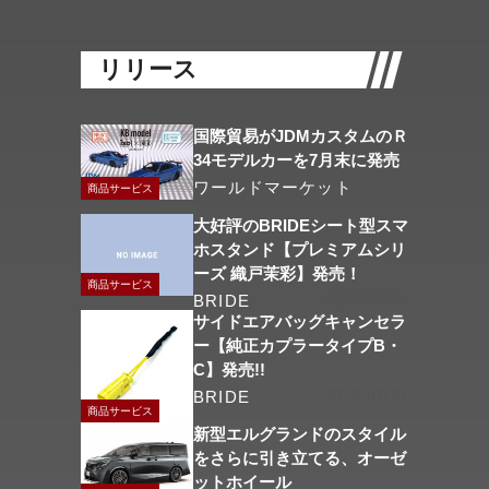
リリース
国際貿易がJDMカスタムのＲ
34モデルカーを7月末に発売
ワールドマーケット
商品サービス
2026/08/06
大好評のBRIDEシート型スマ
ホスタンド【プレミアムシリ
ーズ 織戸茉彩】発売！
商品サービス
BRIDE
2026/08/04
サイドエアバッグキャンセラ
ー【純正カプラータイプB・
C】発売!!
BRIDE
2026/07/31
商品サービス
新型エルグランドのスタイル
をさらに引き立てる、オーゼ
ットホイール