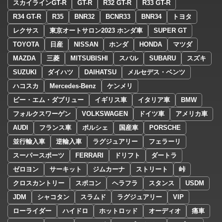
スカイラインGT-R
GT-R
R32 GT-R
R33 GT-R
R34 GT-R
R35
BNR32
BCNR33
BNR34
トヨタ
レクサス
東京オートサロン2023 ホンダ車
SUPER GT
TOYOTA
日産
NISSAN
ホンダ
HONDA
マツダ
MAZDA
三菱
MITSUBISHI
スバル
SUBARU
スズキ
SUZUKI
ダイハツ
DAIHATSU
メルセデス・ベンツ
ハコスカ
Mercedes-Benz
ケンメリ
ビー・エム・ダブリュー
イギリス車
イタリア車
BMW
フォルクスワーゲン
VOLKSWAGEN
ドイツ車
アメリカ車
AUDI
フランス車
ポルシェ
国産車
PORSCHE
並行輸入車
逆輸入車
ラグジュアリー
フェラーリ
スーパースポーツ
FERRARI
ドリフト
ダートラ
ゼロヨン
サーキット
ジムカーナ
ストリート
峠
クロスカントリー
スポコン
ヘラフラ
スタンス
USDM
JDM
シャコタン
スラムド
ラグジュアリー
VIP
ローライダー
ハイドロ
ホットロッド
オーディオ
痛車