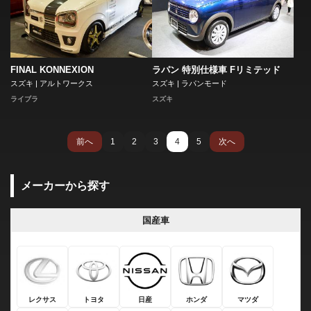
FINAL KONNEXION
ラパン 特別仕様車 Fリミテッド
スズキ | アルトワークス
スズキ | ラパンモード
ライブラ
スズキ
前へ
1
2
3
4
5
次へ
メーカーから探す
国産車
レクサス
トヨタ
日産
ホンダ
マツダ