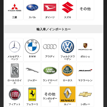
三菱
スバル
ダイハツ
スズキ
輸入車／インポートカー
メルセデス・
ＢＭＷ
アウディ
フォルクスワ
ポルシェ
ベンツ
ーゲン
ロールスロイ
ジャガー
ランドローバ
ロータス
マクラーレン
ス
ー
ランボルギー
ニ
フィアット
フェラーリ
ルノー
シボレー